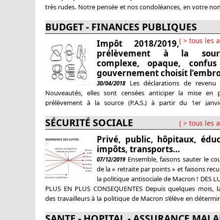
très rudes. Notre pensée et nos condoléances, en votre no
vont à Patrick, son époux, à leur fille, à toute la
BUDGET - FINANCES PUBLIQUES
( > tous les a
Impôt 2018/2019,
prélèvement à la sou
complexe, opaque, confus
gouvernement choisit l’embrou
Les déclarations de revenu a
30/04/2018
Nouveautés, elles sont censées anticiper la mise en 
prélèvement à la source (P.A.S.) à partir du 1er janvi
Personne ne s’y retrouve : c’est normal. Il n’y a qu’à voir c
SÉCURITÉ SOCIALE
ministre Darmanin s’emmêle lui-même les pédales à la télé
( > tous les a
argument avancé par le gouvernement,
Privé, public, hôpitaux, éduc
impôts, transports…
Ensemble, faisons sauter le co
07/12/2019
de la « retraite par points » et faisons recu
la politique antisociale de Macron ! DES 
PLUS EN PLUS CONSEQUENTES Depuis quelques mois, la
des travailleurs à la politique de Macron s’élève en détermi
en organisation dans de nombreux secteurs. La colère de
SANTE - HOPITAL - ASSURANCE MALA
atteintes au