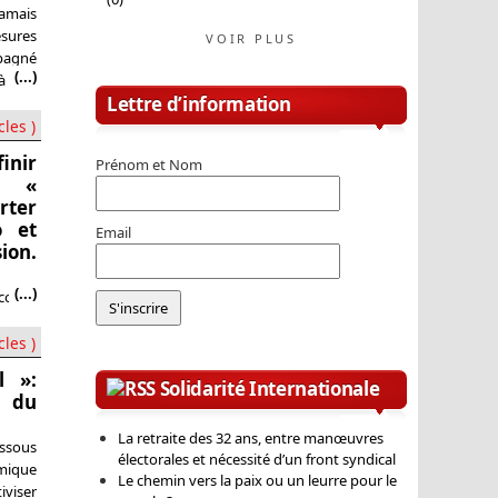
jamais
sures
VOIR PLUS
mpagné
(...)
 à nos
Lettre d’information
s font
cles )
finir
Prénom et Nom
s «
rter
o et
Email
ion.
(...)
court,
E PAGE
 Parti
cles )
illage
l »:
, tous
Solidarité Internationale
 du
La retraite des 32 ans, entre manœuvres
ssous
électorales et nécessité d’un front syndical
mique
Le chemin vers la paix ou un leurre pour le
iviser