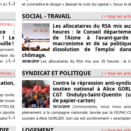
(...)
m à tous,
et contredire le slogan « Baisser le coût du capital ». Nous la 
à notre camarade AB. La discussion sera retraduite par un c
SOCIAL - TRAVAIL
rendu prochain. La baisse du « coût du capital » est deve
( > tous les arti
argument omniprésent dans les expressions du
rticles )
Les allocataires du RSA mis au
rce :
heures : le Conseil départeme
 ! Le
de l’Aisne à l’avant-gard
ille !
macronisme et de sa politiqu
dissolution de l’emploi dan
rrivent.
chômage.
place du
(...)
er 2019.
Les allocataires du RSA mis aux 35 heures : le C
30/06/2019
omment le
départemental de l’Aisne à l’avant-garde du macronisme et
SYNDICAT ET POLITIQUE
. Le seul
politique de dissolution de l’emploi dans le chômage.
rticles )
( > tous les arti
ation,
Contre la répression anti-syndic
soutien national à Alice GORL
CGT Ondulys-Saint-Quentin (u
up tordu
de papier-carton)
ler toute
LUTTES DE
Communistes, nous nous asso
10/12/2019
 riposte
pleinement à la campagne nationale, lancée par la FILPAC-C
(...)
nation et
soutien à Alice GORLIER. Son cas est sombrement « exemplaire
vant les
illustre le niveau de répression anti-syndicale qu’enco
DIE
LOGEMENT
directement le gouvernement. Cette prétention dictatori
( > tous les arti