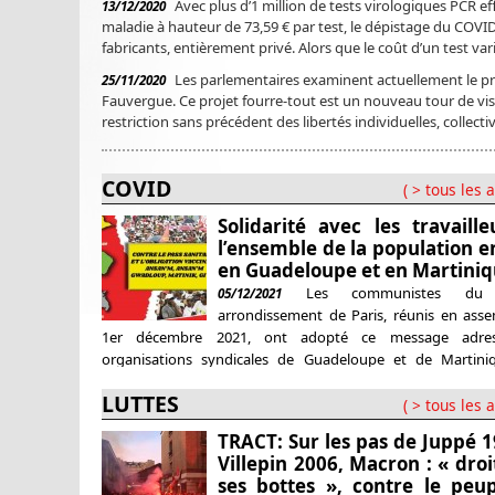
Avec plus d’1 million de tests virologiques PCR 
13/12/2020
maladie à hauteur de 73,59 € par test, le dépistage du COVID
fabricants, entièrement privé. Alors que le coût d’un test vari
Les parlementaires examinent actuellement le pro
25/11/2020
Fauvergue. Ce projet fourre-tout est un nouveau tour de vis 
restriction sans précédent des libertés individuelles, collecti
COVID
( > tous les a
Solidarité avec les travaille
l’ensemble de la population en
en Guadeloupe et en Martini
Les communistes du
05/12/2021
arrondissement de Paris, réunis en asse
1er décembre 2021, ont adopté ce message adre
organisations syndicales de Guadeloupe et de Martini
camarades du PCG et du PCM et destiné à être 
LUTTES
publiquement. Depuis des mois, la mobilisation gr
( > tous les a
Guadeloupe et en Martinique contre la politique prétextée
TRACT: Sur les pas de Juppé 1
Villepin 2006, Macron : « droi
ses bottes », contre le peup