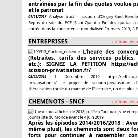
entraînées par la fin des quotas voulue pa
et le patronat
Analyse tract – section d’Origny-Saint-Benoît
01/11/2017
Repris du site du PCF Saint-Quentin Fin des quotas suc
entrée dans la concurrence mondialisée En mars 2013, à B
les ministres de l’agriculture des pays de l’UE ont décidé 
ENTREPRISES
compter du 1er octobre 2017, du système des quotas suc
( > tous les a
vigueur depuis 1968. Désormais, d’une
L’heure des conver
(Retraites, tarifs des services publics,
etc.): SIGNEZ LA PETITION https://edf
scission-privatisation.fr/
1 Décembre 2019 https://edf-stop-sc
03/12/2019
privatisation.fr/ Le projet de scission-privatisation d
libéralisation totale du marché de l’électricité, un des plus 
quinquennat Macron, devait être bouclé avant la fin de l’an
CHEMINOTS - SNCF
Il a été reporté de quelques mois. Pas de quoi être éton
( > tous les a
mois de décembre où le gouvernement redoute une explos
Après les épisodes 2014/2016/2018 : Avert
même plus!), les cheminots sont deux foi
forts pour continuer à rassembler con