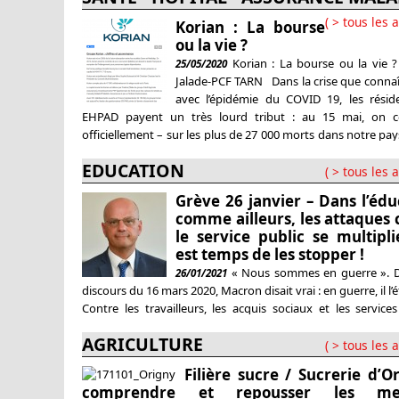
( > tous les a
Korian : La bourse
ou la vie ?
Korian : La bourse ou la vie ?
25/05/2020
Jalade-PCF TARN Dans la crise que connaî
avec l’épidémie du COVID 19, les résid
EHPAD payent un très lourd tribut : au 15 mai, on c
officiellement – sur les plus de 27 000 morts dans notre pay
décès dans les EHPAD.
EDUCATION
( > tous les a
Grève 26 janvier – Dans l’édu
comme ailleurs, les attaques 
le service public se multiplie
est temps de les stopper !
« Nous sommes en guerre ». 
26/01/2021
discours du 16 mars 2020, Macron disait vrai : en guerre, il l’é
Contre les travailleurs, les acquis sociaux et les services
Depuis 8 mois, cette politique de guerre, ils l’ont amp
AGRICULTURE
culpabilisation de la population, restriction des 
( > tous les a
fondamentales, couvre-feu, stratégie permanente de
Filière sucre / Sucrerie d’O
comprendre et repousser les me