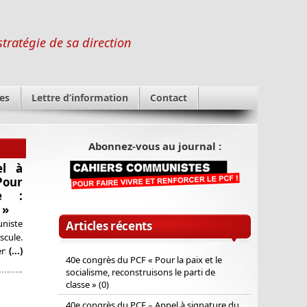
stratégie de sa direction
es
Lettre d’information
Contact
Abonnez-vous au journal :
el à
Pour
e :
 »
niste
Articles récents
cule.
ensive
(...)
40e congrès du PCF « Pour la paix et le
quelle
socialisme, reconstruisons le parti de
st pas
classe » (0)
40e congrès du PCF – Appel à signature du