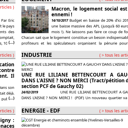
patronat découle directement de la série de lois et d’ordonn
rticles )
Macron, le logement social est
depuis plusieurs quinquennats, sur « la représentativité syndica
ennemi !
 Par Eric
Budget en baisse de 20% d’ici 201
14/10/2017
t le pays
une baisse massive des APL (jusqu’à 60 eur
ents des
mois !). Ne laissons pas faire ce coup de f
omptait,
Chacun sait que le logement constitue un besoin indispensabl
(...)
s, 10 187
profiteurs et les spéculateurs organisent la pénurie pour
monter les loyers (et les remboursements) des ménages qui
INDUSTRIE
rticles )
( > tous les arti
cation
contre
UNE RUE LILIANE BETTENCOURT A GAU
nt. Il
DANS L’AISNE ? NON MERCI (Tract/pétition d
section PCF de Gauchy 02)
Dans son
UNE RUE LILIANE BETTENCOURT A GA
24/02/2019
tait déjà.
DANS L’AISNE ? NON MERCI ! (PDF) Un nouveau quartier va 
(...)
 publics.
de terre à Gauchy. Au conseil municipal du 4 février, le maire,
lifiée :
Marc Weber, a proposé de donner l’une des trois nouvelles r
ENERGIE - EDF
libertés
rticles )
( > tous les arti
nom de l’héritière de la multinationale L’Oréal, Liliane Bette
rigny :
(1922 –
naces