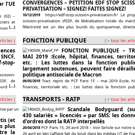
CONVERGENCES – PETITION EDF STOP SCIS
r l’UE
PRIVATISATION – SIGNEZ! FAITES SIGNEZ!
https://edf-stop-scission-privatisation.fr/ Le pro
10/12/2019
e (02) –
scission-privatisation d’EDF, de libéralisation totale du mar
riers et
l’électricité est un des plus lourds du quinquennat, direc
(...)
ruxelles,
piloté par Macron. Le mauvais coup devait être bouclé ava
la fin, à
2019. Il a été reporté de plusieurs mois. Clairemen
FONCTION PUBLIQUE
riers en
rticles )
( > tous les arti
gouvernement veut éviter la convergence avec la lutte con
gences
FONCTION PUBLIQUE – T
casse des retraites
 SNCF,
MAI 2019 :Ecole, hôpital, finances, territor
-stop-
etc. : Les luttes dans la fonction publi
largement soutenues, peuvent faire déraille
politique antisociale de Macron
ission-
’EDF, de
Tract repris de PCF Paris 15 – mai 2019 Ecole, hô
09/05/2019
(...)
lourds du
finances, territoriale etc. : Les luttes dans la fonction pub
née 2019.
largement soutenues, peuvent faire dérailler la politique antis
TRANSPORTS - RATP
né en ce
de Macron Dans sa conférence de presse du 25 avril, Macro
rticles )
( > tous les arti
ion
infliger son autosatisfaction et sa volonté de poursuivre l
Scandale Bodyguard (sui
politique. Il faut dire
430 salariés « licenciés » par SMS: les donn
is (et
d’ordres dont la RATP interpellés
s plus
PCF Paris 15, 29 avril 2018 – Voir l’article sur notre 
20/04/2018
tre la
20 avril en lien L’affaire fait du bruit dans les médias (JT de Fra