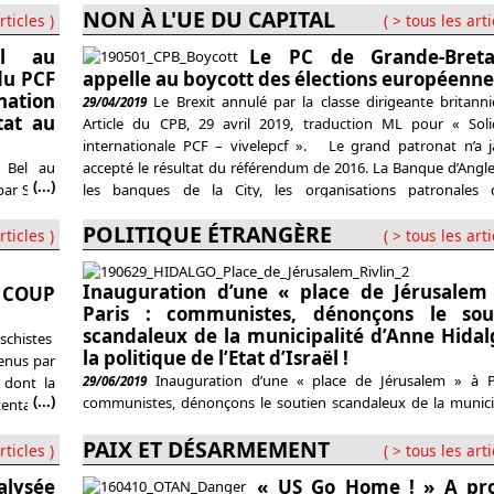
s. 14 ans
NON À L'UE DU CAPITAL
de novembre 2018: http://vivelepcf.fr/7215/communistes-pou
rticles )
( > tous les arti
t voter à
nous-ne-soutenons-pas-les-initiatives-et-lorganisation-des-gile
et GDF.
el au
Le PC de Grande-Bret
jaunes/ Le débat sur les « Gilets jaunes » a traversé tout le 
du PCF
appelle au boycott des élections européenne
Avec, à mon avis, trois options : l’illusion, l’opportunisme et
nation
Le Brexit annulé par la classe dirigeante britann
29/04/2019
tat au
Article du CPB, 29 avril 2019, traduction ML pour « Soli
internationale PCF – vivelepcf ». Le grand patronat n’a 
s Bel au
accepté le résultat du référendum de 2016. La Banque d’Angle
(...)
par Saint
les banques de la City, les organisations patronales 
us aussi
« Confederation Of British Industry », de « l’Institute Of
POLITIQUE ÉTRANGÈRE
r un des
rticles )
( > tous les arti
mnons la
s
Inauguration d’une « place de Jérusalem
 COUP
Paris : communistes, dénonçons le sou
scandaleux de la municipalité d’Anne Hidal
tschistes
la politique de l’Etat d’Israël !
tenus par
Inauguration d’une « place de Jérusalem » à P
29/06/2019
 dont la
(...)
communistes, dénonçons le soutien scandaleux de la munici
entative
d’Anne Hidalgo à la politique de l’Etat d’Israël !
t élu du
PAIX ET DÉSARMEMENT
rticles )
( > tous les arti
alysée
« US Go Home ! » A pr