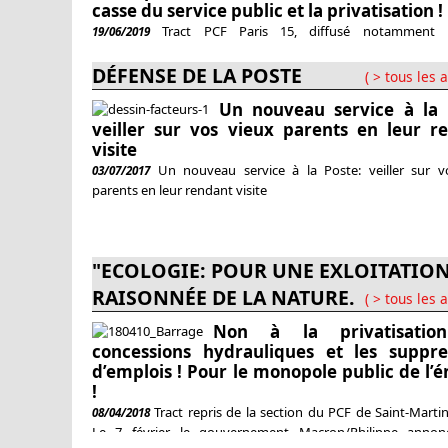
casse du service public et la privatisation !
Tract PCF Paris 15, diffusé notamment 
19/06/2019
manifestation nationale cheminote du 4 juin 2019 La contr
ferroviaire de 2014, 2016 et 2018 a conduit strictement aux 
DÉFENSE DE LA POSTE
( > tous les a
attendus et combattus. L’enfumage de la réunification de l
Un nouveau service à la 
3 EPIC (2014) a préparé la suite de la déstructurati
veiller sur vos vieux parents en leur r
démantèlement de toute l’entreprise
visite
Un nouveau service à la Poste: veiller sur v
03/07/2017
parents en leur rendant visite
"ECOLOGIE: POUR UNE EXLOITATIO
RAISONNÉE DE LA NATURE.
( > tous les a
Non à la privatisatio
concessions hydrauliques et les suppre
d’emplois ! Pour le monopole public de l’é
!
Tract repris de la section du PCF de Saint-Marti
08/04/2018
Le 7 février, le gouvernement Macron/Philippe annon