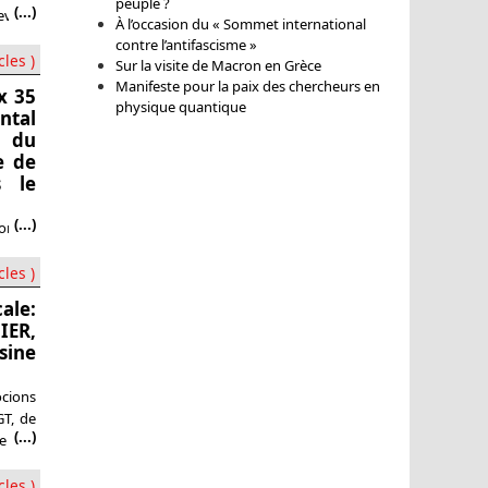
peuple ?
(...)
devons
À l’occasion du « Sommet international
ompte-
contre l’antifascisme »
nue un
cles )
Sur la visite de Macron en Grèce
Manifeste pour la paix des chercheurs en
x 35
physique quantique
ntal
e du
e de
s le
(...)
onseil
 de sa
cles )
ale:
IER,
sine
cions
GT, de
(...)
 ». Il
urage
ale du
cles )