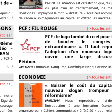
t de «
L’AISNE La situation est catastrophique, du 
vu, plus d’un an d’enfermement, de me
épris du
liberticides. Employons le mot : « dictature ». Tout cela acco
(...)
estation
de cadeaux inimaginables au capital et d’attaques inédites
inance et
conquis. Et le pire est à venir. Sous prétexte du COVID, ils nou
ISONS
PCF : FIL ROUGE
estations
payer « leur crise ». Réforme du
( > tous les arti
ire à son
rticles )
PCF : le logo tombé du ciel pour 
de boucler le congrè
00ème
extraordinaire ». Il faut repo
déo –
l’adoption d’un nouveau log
TRAN
ouvrir une large discuss
du PCF à
Pétition.
(...)
Emmanuel Dang Tran, Dominique Negri, Corinne Bé
24/11/2018
pour « vivelepcf.fr » 24 novembre 2018 – PETITION EN BAS D
ECONOMIE
Sur la forme et sur le fond, la présentation du nouveau logo du
( > tous les arti
est le symbole d’un congrès « extraordinaire » de verrou
rticles )
« Baisser le coût du capita
politique. Comme sorti d’un paquet cadeau, les congressistes
nouveau slogan trompeur
les communistes et le pays ont
réformisme?
, notre
l’âge de
Nous reproduisons ci-de
07/09/2014
 courage
l’introduction à une formation écono
es années
organisée par « Cahiers communistes » à l’été 2014 pour relat