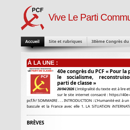
Vive Le Parti Commu
Accueil
Site et rubriques
38ème Congrès du
À LA UNE :
40e congrès du PCF « Pour la p
le socialisme, reconstruis
parti de classe »
L’intégralité du texte est à lire e
20/04/2026
sur le site internet consacré : https://40e
pcf.fr/ SOMMAIRE . . . INTRODUCTION : L’Humanité est à un
bascule et la France avec elle 1. LA SiTUATiON iNTERNAT
Combattre l’impérialisme et les fauteurs de guerre 2. F
FASCiSATiON DE LA SOCiÉTÉ : Défendre
BRÈVES