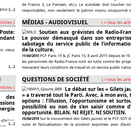
de France 3, Le Parisien, etc.). Le scandale doit toucher to
pour la
(...)
responsables, non seulement le patron voyou soupçonné d
e-réforme
saboté lui-même son entreprise à son profit,
résultats
MÉDIAS - AUDIOVISUEL
rticles )
( > tous les arti
a SNCF en
Poste:
Soutien aux grévistes de Radio-Fran
on et du
endant
Le pouvoir démasqué dans son entrepris
sabotage du service public de l’informatio
de la culture.
os vieux
PCF Paris 15 & JC Paris 15, 8 avril 2015 Depuis le 19
11/04/2015
les personnels de Radio-France sont en lutte contre les proje
(...)
menacent leurs conditions de travail et un service public natio
référence. Leur grève connaît un large mouvement de so
N
QUESTIONS DE SOCIÉTÉ
parmi les auditeurs et dans le pays. Il est totalement
( > tous les arti
rticles )
Le débat sur les « Gilets j
» a traversé tout le Parti. Avec, à mon avis, 
n des
options : l’illusion, l’opportunisme et surto
ssions
possibilité ou non de s’en saisir comme d
nergie
opportunité. BILAN. NI REJET, NI SOUTIEN.
Sur le mouvement des Gilets jaunes et le PCF. EDT d
15/04/2019
n-d’Hères
(...)
suite et l’actualisation de la position exprimée avec d’aut
çait son
novembre. (extrait article EDT situation avril 2019). Rappel, po