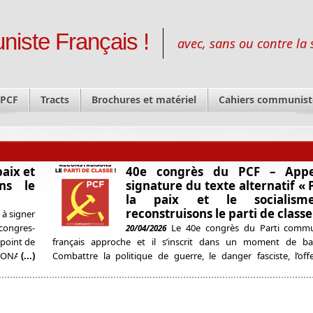
niste Français !
avec, sans ou contre la 
 PCF
Tracts
Brochures et matériel
Cahiers communist
aix et
40e congrès du PCF – App
ons le
signature du texte alternatif « 
la paix et le socialism
reconstruisons le parti de classe
t à signer
-congres-
Le 40e congrès du Parti commu
20/04/2026
 point de
français approche et il s’inscrit dans un moment de bas
iONALE :
(...)
Combattre la politique de guerre, le danger fasciste, l’off
ACE À LA
patronale, répondre aux besoins des travailleurs : voilà 
devrait être toute l’activité du PCF. Nous constatons que ce n’e
le cas et qu’il faut que le Parti se