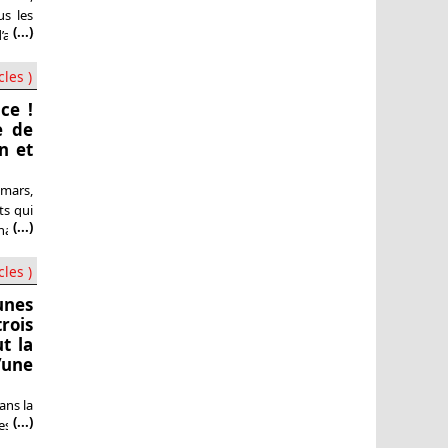
us les
(...)
’avoir
cles )
ce !
e de
n et
 mars,
ts qui
(...)
nal de
utien
cles )
aunes
trois
ut la
’une
ans la
(...)
res en
sition