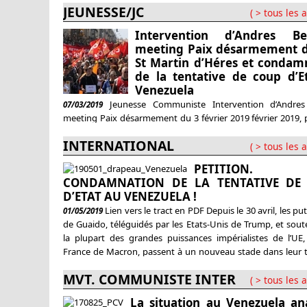
intention d’ouvrir à la concurrence les barrages hydraulique
JEUNESSE/JC
( > tous les a
plus tôt, le 9 août 2004, le gouvernement de l’époque faisai
l’Assemblée le changement de statut de EDF 
Intervention d’Andres B
D’établissements publics nationaux à caractère industriel
meeting Paix désarmement 
St Martin d’Héres et condam
de la tentative de coup d’E
Venezuela
Jeunesse Communiste Intervention d’Andre
07/03/2019
meeting Paix désarmement du 3 février 2019 février 2019, 
Martin d’Hères Camarades et amis, merci d’être ven
INTERNATIONAL
nombreux ce matin. Je voulais tout d’abord m’exprimer su
( > tous les a
sujets de vivement d’actualité. Communistes, nous conda
PETITION.
tentative de coup d’État au Venezuela orchestré par les État
CONDAMNATION DE LA TENTATIVE DE
D’ETAT AU VENEZUELA !
Lien vers le tract en PDF Depuis le 30 avril, les pu
01/05/2019
de Guaido, téléguidés par les Etats-Unis de Trump, et sou
la plupart des grandes puissances impérialistes de l’UE,
France de Macron, passent à un nouveau stade dans leur t
de coup d’Etat contre le gouvernement démocratiquemen
MVT. COMMUNISTE INTER
Venezuela. Malgré
( > tous les a
La situation au Venezuela an