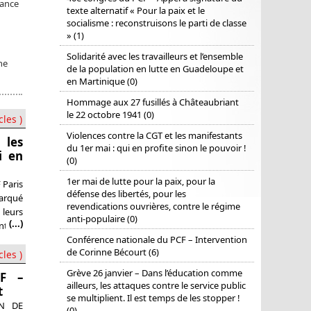
rance
texte alternatif « Pour la paix et le
socialisme : reconstruisons le parti de classe
» (1)
Solidarité avec les travailleurs et l’ensemble
ne
de la population en lutte en Guadeloupe et
en Martinique (0)
Hommage aux 27 fusillés à Châteaubriant
le 22 octobre 1941 (0)
cles )
Violences contre la CGT et les manifestants
 les
du 1er mai : qui en profite sinon le pouvoir !
i en
(0)
1er mai de lutte pour la paix, pour la
 Paris
défense des libertés, pour les
arqué
revendications ouvrières, contre le régime
leurs
anti-populaire (0)
(...)
ntaux
taques
Conférence nationale du PCF – Intervention
de Corinne Bécourt (6)
Covid.
cles )
Grève 26 janvier – Dans l’éducation comme
CF –
ailleurs, les attaques contre le service public
t
se multiplient. Il est temps de les stopper !
ON DE
(0)