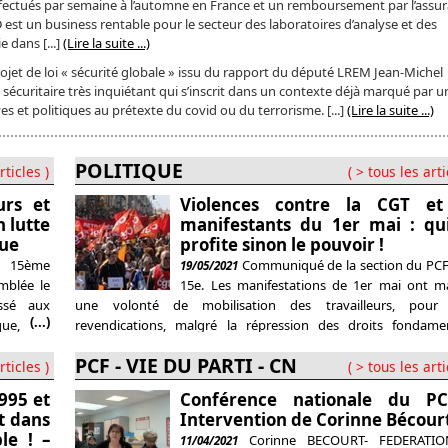
effectués par semaine à l’automne en France et un remboursement par l’assu
 est un business rentable pour le secteur des laboratoires d’analyse et des
e dans [...]
(Lire la suite ...)
jet de loi « sécurité globale » issu du rapport du député LREM Jean-Michel
sécuritaire très inquiétant qui s’inscrit dans un contexte déjà marqué par u
ves et politiques au prétexte du covid ou du terrorisme. [...]
(Lire la suite ...)
POLITIQUE
rticles )
( > tous les arti
urs et
Violences contre la CGT et
 lutte
manifestants du 1er mai : qu
que
profite sinon le pouvoir !
 15ème
Communiqué de la section du PCF
19/05/2021
mblée le
15e. Les manifestations de 1er mai ont m
ssé aux
une volonté de mobilisation des travailleurs, pour 
(...)
que, aux
revendications, malgré la répression des droits fondame
diffusé
prétextée par le Covid mais avec détermination face aux at
PCF - VIE DU PARTI - CN
andit en
antisociales que le pouvoir prépare, toujours au prétexte du 
rticles )
( > tous les arti
La présence policière était impressionnante
995 et
Conférence nationale du P
t dans
Intervention de Corinne Bécour
le ! –
Corinne BECOURT- FEDERATI
11/04/2021