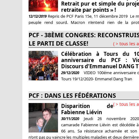
Retrait pur et simple du proje
retraite par points » !
Repris de PCF Paris 15e, 11 décembre 2019 Le m
12/12/2019
peuple rend sourd. Macron n’entend rien de la prot
populaire contre sa politique antisociale en faveur de la f
PCF - 38ÈME CONGRES: RECONSTRU
des super-riches. Il ignore le bruit qui monte des manif
massives, des grèves déterminées, de l’opposition majorita
LE PARTI DE CLASSE!
( > tous les a
nouveau projet de casse de
Célébration à Tours du 1
anniversaire du PCF : Vi
Discours d’Emmanuel DANG 
VIDEO 100éme anniversaire 
29/12/2020
Tours 19/12/2020- Emmanel Dang Tran
PCF : DANS LES FÉDÉRATIONS
( > tous les a
Disparition de
Fabienne Liévin
Jeudi 26 novembre 2020
30/11/2020
camarade Fabienne Liévin est décédée à 
66 ans. Sa résistance acharnée et son
n’ont pas pu vaincre les multiples maladies et deux dernièr