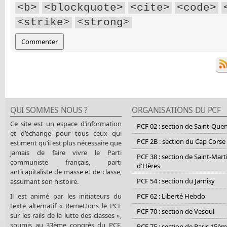
<b>
<blockquote>
<cite>
<code>
<strike>
<strong>
QUI SOMMES NOUS ?
ORGANISATIONS DU PCF
Ce site est un espace d’information
PCF 02 : section de Saint-Que
et d’échange pour tous ceux qui
PCF 2B : section du Cap Corse
estiment qu’il est plus nécessaire que
jamais de faire vivre le Parti
PCF 38 : section de Saint-Mart
communiste français, parti
d'Hères
anticapitaliste de masse et de classe,
PCF 54 : section du Jarnisy
assumant son histoire.
Il est animé par les initiateurs du
PCF 62 : Liberté Hebdo
texte alternatif « Remettons le PCF
PCF 70 : section de Vesoul
sur les rails de la lutte des classes »,
soumis au 33ème congrès du PCF.
PCF 75 : section de Paris 15è