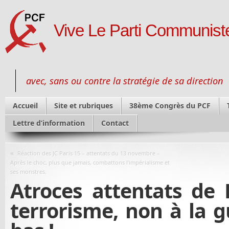
Vive Le Parti Communiste
avec, sans ou contre la stratégie de sa direction
Accueil
Site et rubriques
38ème Congrès du PCF
Lettre d’information
Contact
«
Réaction des JC Paris 15 – attentats du 13 novembre –
Après le choc, plus que jamais, combattons l’impérialisme et
ses monstres.
Atroces attentats de 
terrorisme, non à la gu