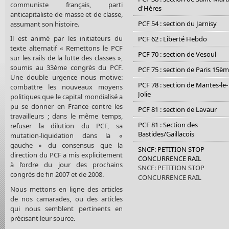
communiste français, parti
d'Hères
anticapitaliste de masse et de classe,
PCF 54 : section du Jarnisy
assumant son histoire.
Il est animé par les initiateurs du
PCF 62 : Liberté Hebdo
texte alternatif « Remettons le PCF
PCF 70 : section de Vesoul
sur les rails de la lutte des classes »,
soumis au 33ème congrès du PCF.
PCF 75 : section de Paris 15è
Une double urgence nous motive:
PCF 78 : section de Mantes-le-
combattre les nouveaux moyens
Jolie
politiques que le capital mondialisé a
pu se donner en France contre les
PCF 81 : section de Lavaur
travailleurs ; dans le même temps,
PCF 81 : Section des
refuser la dilution du PCF, sa
Bastides/Gaillacois
mutation-liquidation dans la «
gauche » du consensus que la
SNCF: PETITION STOP
direction du PCF a mis explicitement
CONCURRENCE RAIL
à l’ordre du jour des prochains
SNCF: PETITION STOP
congrès de fin 2007 et de 2008.
CONCURRENCE RAIL
Nous mettons en ligne des articles
de nos camarades, ou des articles
qui nous semblent pertinents en
précisant leur source.