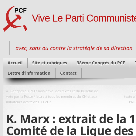
Vive Le Parti Communiste
avec, sans ou contre la stratégie de sa direction
Accueil
Site et rubriques
38ème Congrès du PCF
Lettre d’information
Contact
«
Congrès du PCF/ non-envoi des textes et du bulletin de
38è
vote par la Poste / lettre à tous les membres du CN et aux
texte a
initiateurs des textes 0,1 et 2
PRI
K. Marx : extrait de la
Comité de la Ligue de