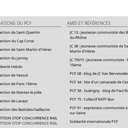
ATIONS DU PCF
AMIS ET RÉFÉRENCES
section de Saint-Quentin
JC 13 : Jeunesse communiste des 
du-Rhône
section du Cap Corse
JC 38 : Jeunesse communiste de Sa
section de Saint-Martin d'Hères
Martin d'Hères
section du Jarnisy
JC 75015 : Jeunesse communiste - 
15ème
Liberté Hebdo
PCF 08 : blog de JC Van Bervessele
section de Vesoul
PCF 34 : Site d'un camarade de C
section de Paris 15ème
PCF 58 - Guérigny - blog de Paul R
section de Mantes-le-Jolie
PCF 75 : Collectif RATP-Bus
section de Lavaur
PCF 91 : expression communiste à
Section des Bastides/Gaillacois
sur-Seine
ETITION STOP CONCURRENCE RAIL
Solidarité internationale PCF
ETITION STOP CONCURRENCE RAIL