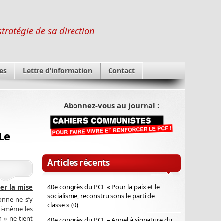
stratégie de sa direction
es
Lettre d’information
Contact
Abonnez-vous au journal :
Le
Articles récents
40e congrès du PCF « Pour la paix et le
er la mise
socialisme, reconstruisons le parti de
onne ne s’y
classe » (0)
ui-même les
 » ne tient
40e congrès du PCF – Appel à signature du