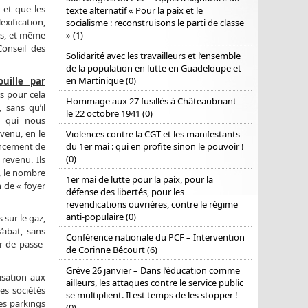
 et que les
texte alternatif « Pour la paix et le
xification,
socialisme : reconstruisons le parti de classe
ses, et même
» (1)
Conseil des
Solidarité avec les travailleurs et l’ensemble
de la population en lutte en Guadeloupe et
en Martinique (0)
uille par
rs pour cela
Hommage aux 27 fusillés à Châteaubriant
sans qu’il
le 22 octobre 1941 (0)
t qui nous
evenu, en le
Violences contre la CGT et les manifestants
nancement de
du 1er mai : qui en profite sinon le pouvoir !
(0)
revenu. Ils
e, le nombre
1er mai de lutte pour la paix, pour la
n de « foyer
défense des libertés, pour les
revendications ouvrières, contre le régime
anti-populaire (0)
 sur le gaz,
’abat, sans
Conférence nationale du PCF – Intervention
r de passe-
de Corinne Bécourt (6)
Grève 26 janvier – Dans l’éducation comme
isation aux
ailleurs, les attaques contre le service public
es sociétés
se multiplient. Il est temps de les stopper !
les parkings
(0)