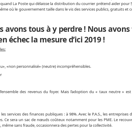
nt quand La Poste qui délaisse la distribution du courrier prétend aider pour 
me où le gouvernement taille dans le vis des services publics, gratuits et
s avons tous à y perdre ! Nous avons
en échec la mesure d’ici 2019 !
les:
idu», «non personnalisé» (neutre) incompréhensibles.
er
’ensemble des revenus du foyer. Mais l’adoption du « taux neutre » es
les services des finances publiques : à 98%. Avec le P.A.S., les entreprises
iales. Ce sera un sac de nœuds coûteux notamment pour les PME. Le recou
, même sans fraude, occasionnera des pertes pour la collectivité.