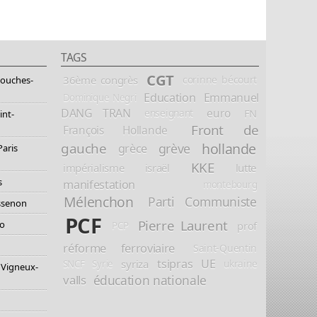
TAGS
CGT
36ème congrès
corinne bécourt
Bouches-
Education
Emmanuel
Dominique Negri
DANG TRAN
euro
FN
enseignant
int-
Front de
François Hollande
hollande
gauche
grève
grèce
Paris
KKE
impérialisme
israël
lutte
s
manifestation
montebourg
Mélenchon
Parti Communiste
essenon
PCF
Pierre Laurent
io
prof
PCP
réforme ferroviaire
Saint-Quentin
tsipras
UE
syriza
ukraine
SNCF
Syrie
 Vigneux-
éducation nationale
valls