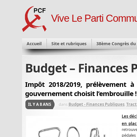
Vive Le Parti Commu
Accueil
Site et rubriques
38ème Congrès du
Budget – Finances 
Impôt 2018/2019, prélèvement à 
gouvernement choisit l’embrouille !
IL Y A 8 ANS
dans
Budget - Finances Publiques
,
Tract
Les déc
en plac
retrouve
pédales 