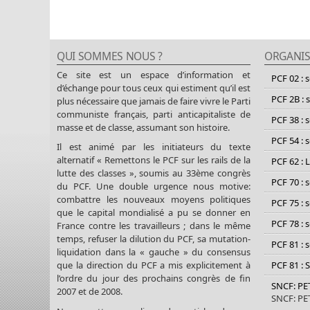
QUI SOMMES NOUS ?
ORGANIS
Ce site est un espace d’information et
PCF 02 : 
d’échange pour tous ceux qui estiment qu’il est
PCF 2B : 
plus nécessaire que jamais de faire vivre le Parti
communiste français, parti anticapitaliste de
PCF 38 : 
masse et de classe, assumant son histoire.
PCF 54 : 
Il est animé par les initiateurs du texte
alternatif « Remettons le PCF sur les rails de la
PCF 62 : 
lutte des classes », soumis au 33ème congrès
PCF 70 : 
du PCF. Une double urgence nous motive:
combattre les nouveaux moyens politiques
PCF 75 : 
que le capital mondialisé a pu se donner en
PCF 78 : 
France contre les travailleurs ; dans le même
temps, refuser la dilution du PCF, sa mutation-
PCF 81 : 
liquidation dans la « gauche » du consensus
PCF 81 : 
que la direction du PCF a mis explicitement à
l’ordre du jour des prochains congrès de fin
SNCF: P
2007 et de 2008.
SNCF: P