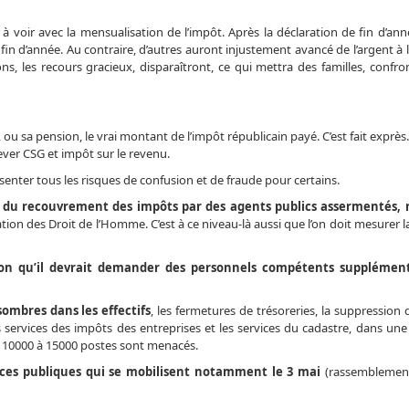
ien à voir avec la mensualisation de l’impôt. Après la déclaration de fin d’ann
n d’année. Au contraire, d’autres auront injustement avancé de l’argent à l’
ns, les recours gracieux, disparaîtront, ce qui mettra des familles, confro
e, ou sa pension, le vrai montant de l’impôt républicain payé. C’est fait exprès
ever CSG et impôt sur le revenu.
senter tous les risques de confusion et de fraude pour certains.
 du recouvrement des impôts par des agents publics assermentés, 
aration des Droit de l’Homme. C’est à ce niveau-là aussi que l’on doit mesurer l
ation qu’il devrait demander des personnels compétents supplémen
mbres dans les effectifs
, les fermetures de trésoreries, la suppression 
 services des impôts des entreprises et les services du cadastre, dans une
e. 10000 à 15000 postes sont menacés.
ances publiques qui se mobilisent notamment le 3 mai
(rassemblement