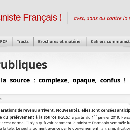
niste Français !
avec, sans ou contre la 
 PCF
Tracts
Brochures et matériel
Cahiers communist
Publiques
la source : complexe, opaque, confus ! 
s
larations de revenu arrivent. Nouveautés, elles sont censées anticip
er
e du prélèvement à la source (P.A.S.)
à partir du 1
janvier 2019. Pers
 : c’est normal. Il n’y a qu’à voir comment le ministre Darmanin s’emmêle l
à la télé. Le seul argument avancé par le gouvernement, la « simplification