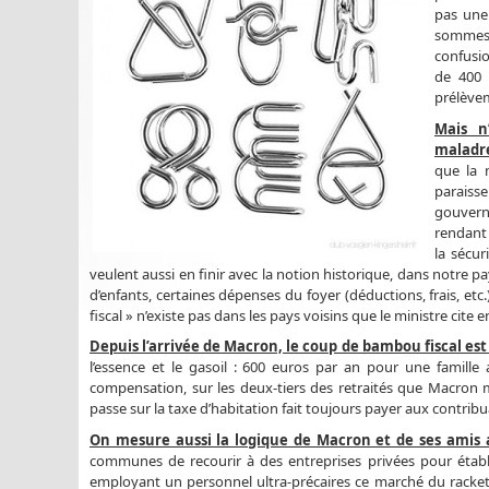
pas une
sommes 
confusio
de 400 m
prélèvem
Mais n
maladr
que la 
paraiss
gouverne
rendant 
la sécur
veulent aussi en finir avec la notion historique, dans notre pa
d’enfants, certaines dépenses du foyer (déductions, frais, etc.)
fiscal » n’existe pas dans les pays voisins que le ministre cit
Depuis l’arrivée de Macron, le coup de bambou fiscal est 
l’essence et le gasoil : 600 euros par an pour une famille
compensation, sur les deux-tiers des retraités que Macron m
passe sur la taxe d’habitation fait toujours payer aux contribu
On mesure aussi la logique de Macron et de ses amis av
communes de recourir à des entreprises privées pour établi
employant un personnel ultra-précaires ce marché du racket de