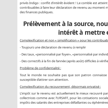
privés Indigo : conflit d’intérêt évident ! Le comble est attei
contribuables à faire leur déclaration de revenu au moment mê
des finances publiques.
Prélèvement à la source, nou
intérêt à mettre 
Complexification et non « simplification » pour les contribuab
- Toujours une déclaration de revenu à remplir
- Des taux, «personnalisé par foyer», «personnalisé par indiv
- Des correctifs à la fin de l’année (après août) difficiles à vérifi
Problème de confidentialité :
Tout le monde ne souhaite pas que son patron connaisse l
susceptible d’attirer son attention.
Complexification du recouvrement, désormais privatisé :
L’impôt sur le revenu est actuellement le mieux recouvré par 
collectrices comme avec l’URSAFF, pour les cotisations soc
impôts des salariés des entreprises défaillantes ou éphémères