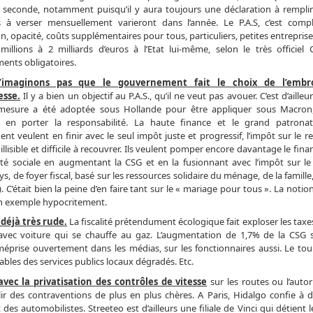
 seconde, notamment puisqu’il y aura toujours une déclaration à remplir
à verser mensuellement varieront dans l’année. Le P.A.S, c’est comple
n, opacité, coûts supplémentaires pour tous, particuliers, petites entrepri
illions à 2 milliards d’euros à l’Etat lui-même, selon le très officiel 
ents obligatoires.
’imaginons pas que le gouvernement fait le choix de l’embro
esse.
Il y a bien un objectif au P.A.S., qu’il ne veut pas avouer. C’est d’ailleu
mesure a été adoptée sous Hollande pour être appliquer sous Macron, 
e en porter la responsabilité. La haute finance et le grand patrona
nt veulent en finir avec le seul impôt juste et progressif, l’impôt sur le r
illisible et difficile à recouvrer. Ils veulent pomper encore davantage le fi
ité sociale en augmentant la CSG et en la fusionnant avec l’impôt sur le 
ys, de foyer fiscal, basé sur les ressources solidaire du ménage, de la famill
. C’était bien la peine d’en faire tant sur le « mariage pour tous ». La notio
e en exemple hypocritement.
déjà très rude.
La fiscalité prétendument écologique fait exploser les taxes
 avec voiture qui se chauffe au gaz. L’augmentation de 1,7% de la CSG s
éprise ouvertement dans les médias, sur les fonctionnaires aussi. Le tou
ables des services publics locaux dégradés. Etc.
ec la privatisation des contrôles de vitesse
sur les routes ou l’autor
r des contraventions de plus en plus chères. A Paris, Hidalgo confie à d
s automobilistes. Streeteo est d’ailleurs une filiale de Vinci qui détient 