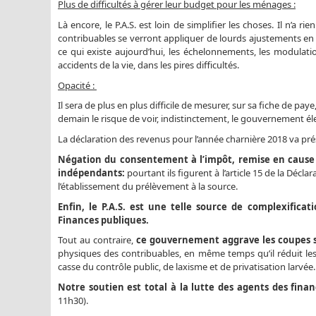
Plus de difficultés à gérer leur budget pour les ménages :
Là encore, le P.A.S. est loin de simplifier les choses. Il n’a r
contribuables se verront appliquer de lourds ajustements en fi
ce qui existe aujourd’hui, les échelonnements, les modulatio
accidents de la vie, dans les pires difficultés.
Opacité :
Il sera de plus en plus difficile de mesurer, sur sa fiche de pay
demain le risque de voir, indistinctement, le gouvernement él
La déclaration des revenus pour l’année charnière 2018 va pré
Négation du consentement à l’impôt, remise en cause
indépendants:
pourtant ils figurent à l’article 15 de la Décl
l’établissement du prélèvement à la source.
Enfin, le P.A.S. est une telle source de complexific
Finances publiques.
Tout au contraire,
ce gouvernement aggrave les coupes so
physiques des contribuables, en même temps qu’il réduit les
casse du contrôle public, de laxisme et de privatisation larvé
Notre soutien est total à la lutte des agents des fin
11h30).