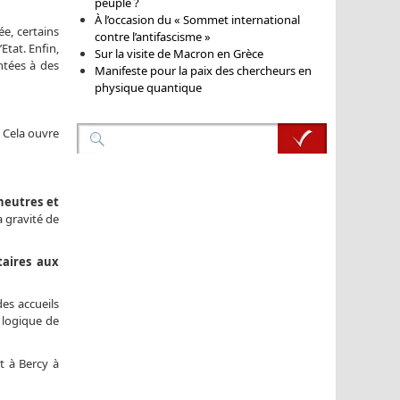
peuple ?
À l’occasion du « Sommet international
ée, certains
contre l’antifascisme »
Etat. Enfin,
Sur la visite de Macron en Grèce
ntées à des
Manifeste pour la paix des chercheurs en
physique quantique
. Cela ouvre
neutres et
a gravité de
taires aux
des accueils
 logique de
 à Bercy à