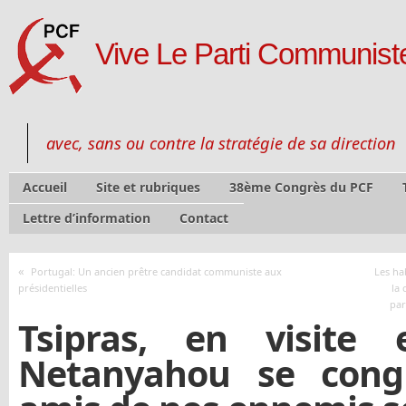
Vive Le Parti Communiste
avec, sans ou contre la stratégie de sa direction
Accueil
Site et rubriques
38ème Congrès du PCF
Lettre d’information
Contact
«
Portugal: Un ancien prêtre candidat communiste aux
Les ha
présidentielles
la
par
Tsipras, en visite 
Netanyahou se congr