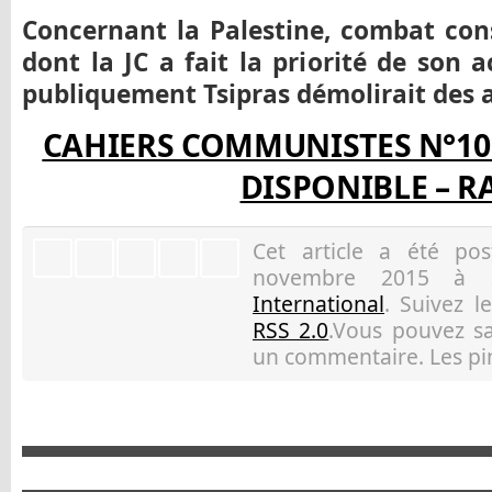
Concernant la Palestine, combat co
dont la JC a fait la priorité de son 
publiquement Tsipras démolirait des 
CAHIERS COMMUNISTES N°10 
DISPONIBLE – R
Cet article a été p
novembre 2015 à 2
International
. Suivez l
RSS 2.0
.Vous pouvez sau
un commentaire. Les pin
Ar