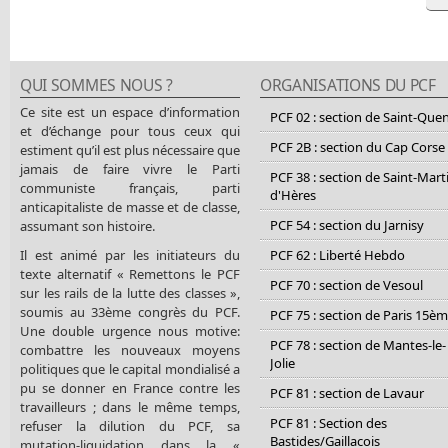
QUI SOMMES NOUS ?
ORGANISATIONS DU PCF
Ce site est un espace d’information
PCF 02 : section de Saint-Que
et d’échange pour tous ceux qui
PCF 2B : section du Cap Corse
estiment qu’il est plus nécessaire que
jamais de faire vivre le Parti
PCF 38 : section de Saint-Mart
communiste français, parti
d'Hères
anticapitaliste de masse et de classe,
PCF 54 : section du Jarnisy
assumant son histoire.
Il est animé par les initiateurs du
PCF 62 : Liberté Hebdo
texte alternatif « Remettons le PCF
PCF 70 : section de Vesoul
sur les rails de la lutte des classes »,
soumis au 33ème congrès du PCF.
PCF 75 : section de Paris 15è
Une double urgence nous motive:
PCF 78 : section de Mantes-le-
combattre les nouveaux moyens
Jolie
politiques que le capital mondialisé a
pu se donner en France contre les
PCF 81 : section de Lavaur
travailleurs ; dans le même temps,
PCF 81 : Section des
refuser la dilution du PCF, sa
Bastides/Gaillacois
mutation-liquidation dans la «