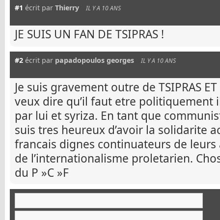
#1
écrit par
Thierry
IL Y A 10 ANS
JE SUIS UN FAN DE TSIPRAS !
#2
écrit par
papadopoulos georges
IL Y A 10 ANS
Je suis gravement outre de TSIPRAS ET
veux dire qu’il faut etre politiquement i
par lui et syriza. En tant que communi
suis tres heureux d’avoir la solidarite
francais dignes continuateurs de leurs 
de l’internationalisme proletarien. Ch
du P »C »F