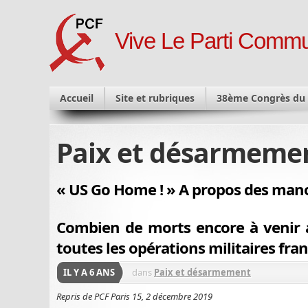
Vive Le Parti Commu
Accueil
Site et rubriques
38ème Congrès du
Paix et désarmeme
« US Go Home ! » A propos des manœ
Combien de morts encore à venir au
toutes les opérations militaires franç
IL Y A 6 ANS
dans
Paix et désarmement
Repris de PCF Paris 15, 2 décembre 2019