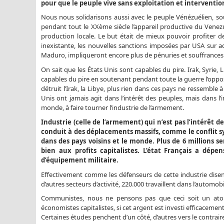
pour que le peuple vive sans exploitation et interventio
Nous nous solidarisons aussi avec le peuple Vénézuélien, so
pendant tout le XXème siècle l’appareil productive du Venezue
production locale. Le but était de mieux pouvoir profiter d
inexistante, les nouvelles sanctions imposées par USA sur a
Maduro, impliqueront encore plus de pénuries et souffrances
On sait que les États Unis sont capables du pire. Irak, Syri
capables du pire en soutenant pendant toute la guerre l’oppos
détruit l’Irak, la Libye, plus rien dans ces pays ne ressemble à
Unis ont jamais agit dans l’intérêt des peuples, mais dans l’
monde, à faire tourner l’industrie de l’armement.
Industrie (celle de l’armement) qui n’est pas l’intérêt d
conduit à des déplacements massifs, comme le conflit syr
dans des pays voisins et le monde. Plus de 6 millions se
bien aux profits capitalistes. L’état Français a dépe
d’équipement militaire.
Effectivement comme les défenseurs de cette industrie disen
d’autres secteurs d’activité, 220.000 travaillent dans l’automob
Communistes, nous ne pensons pas que ceci soit un atout
économistes capitalistes, si cet argent est investi efficacement
Certaines études penchent d’un côté, d’autres vers le contrair