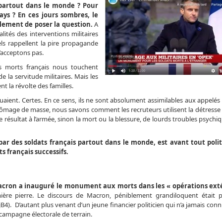
 partout dans le monde ? Pour
pays ? En ces jours sombres, le
lement de poser la question.
A
lités des interventions militaires
els rappellent la pire propagande
’acceptons pas.
ts morts français nous touchent
la servitude militaires. Mais les
t la révolte des familles.
isquaient. Certes. En ce sens, ils ne sont absolument assimilables aux appelé
hômage de masse, nous savons comment les recruteurs utilisent la détresse 
résultat à l’armée, sinon la mort ou la blessure, de lourds troubles psychiqu
r des soldats français partout dans le monde, est avant tout polit
s français successifs.
cron a inauguré le monument aux morts dans les « opérations exté
ière pierre. Le discours de Macron, péniblement grandiloquent était 
B4). D’autant plus venant d’un jeune financier politicien qui n’a jamais conn
 campagne électorale de terrain.