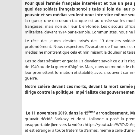
Pour quoi l’armée française intervient et tue un peu
quoi des soldats français sont-ils tués si loin de leur 
pouvoir et ses médias veulent nous interdire même seu
la rigueur, une discussion tactique est autorisée sur les moda
françaises, mais non sur leur bien-fondé. Les discours offici
militariste, d’avant 1914 par exemple. Communistes, nous ne l
Le récit des jeunes destins brisés des 13 derniers solda
profondément. Nous respectons l’évocation de l’honneur et de 
médias ne montrent que cela et minimisent la douleur et taisen
Ces soldats s’étaient engagés. Ils devaient savoir ce qu’ils r
de 1940 ou de la guerre d’Algérie. Mais, dans un monde de c
leur promettent formation et stabilité, avec si souvent comme 
guerre.
Notre colère devant ces morts, devant la mort semée pa
dirige contre la politique impérialiste des gouvernement
ème
Le 11 novembre 2019, dans le 15
arrondissement, Ma
qu’avait décidé Sarkozy et dont Hollande a posé la prem
insupportable (lien vers la vidéo : https://youtu.be/W5ZsDc6ej
et est étranger à toute fraternité d’armes, même à celle d’une