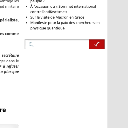
peuple ?
vantage les
À l’occasion du « Sommet international
et militaire
contre l’antifascisme »
Sur la visite de Macron en Grèce
érialiste,
Manifeste pour la paix des chercheurs en
physique quantique
aises comme
 secrétaire
ger dans le
F à refuser
 a plus que
re