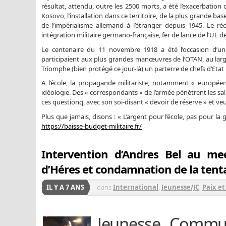
résultat, attendu, outre les 2500 morts, a été l’exacerbation
Kosovo, l’installation dans ce territoire, de la plus grande ba
de l’impérialisme allemand à l’étranger depuis 1945. Le réc
intégration militaire germano-française, fer de lance de l’UE d
Le centenaire du 11 novembre 1918 a été l’occasion d’un
participaient aux plus grandes manœuvres de l’OTAN, au large 
Triomphe (bien protégé ce jour-là) un parterre de chefs d’Eta
A l’école, la propagande militariste, notamment « europée
idéologie. Des « correspondants » de l’armée pénètrent les sall
ces questionq, avec son soi-disant « devoir de réserve » et veu
Plus que jamais, disons : « L’argent pour l’école, pas pour la g
https://baisse-budget-militaire.fr/
Intervention d’Andres Bel au m
d’Héres et condamnation de la tenta
IL Y A 7 ANS
dans
International
,
Jeunesse/JC
,
Paix e
Jeunesse Commun