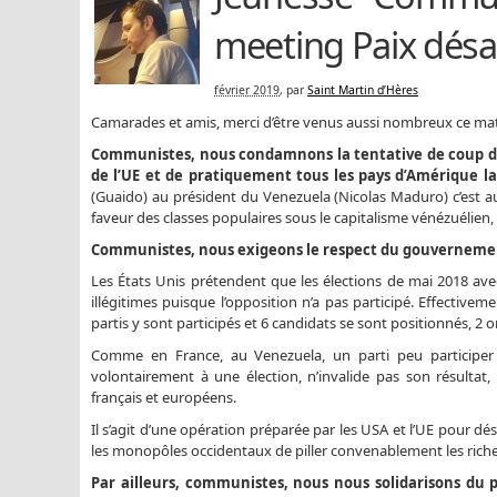
meeting Paix désa
février 2019
, par
Saint Martin d’Hères
Camarades et amis, merci d’être venus aussi nombreux ce matin
Communistes, nous condamnons la tentative de coup d’É
de l’UE et de pratiquement tous les pays d’Amérique la
(Guaido) au président du Venezuela (Nicolas Maduro) c’est a
faveur des classes populaires sous le capitalisme vénézuélien
Communistes, nous exigeons le respect du gouvernemen
Les États Unis prétendent que les élections de mai 2018 avec 
illégitimes puisque l’opposition n’a pas participé. Effective
partis y sont participés et 6 candidats se sont positionnés, 2
Comme en France, au Venezuela, un parti peu participer 
volontairement à une élection, n’invalide pas son résultat
français et européens.
Il s’agit d’une opération préparée par les USA et l’UE pour dé
les monopôles occidentaux de piller convenablement les riches
Par ailleurs, communistes, nous nous solidarisons du p