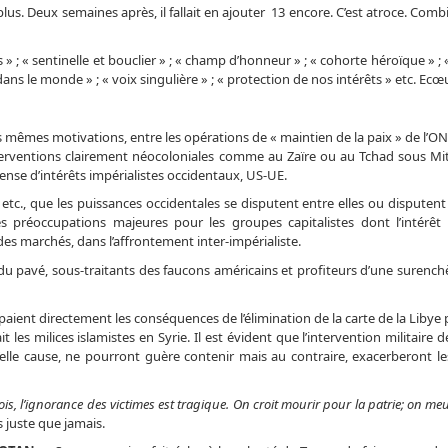
lus. Deux semaines après, il fallait en ajouter 13 encore. C’est atroce. Comb
s » ; « sentinelle et bouclier » ; « champ d’honneur » ; « cohorte héroïque » ; «
e dans le monde » ; « voix singulière » ; « protection de nos intérêts » etc. Ecœ
es mêmes motivations, entre les opérations de « maintien de la paix » de l’
nterventions clairement néocoloniales comme au Zaïre ou au Tchad sous Mit
ense d’intérêts impérialistes occidentaux, US-UE.
 » etc., que les puissances occidentales se disputent entre elles ou disputen
 préoccupations majeures pour les groupes capitalistes dont l’intérêt 
des marchés, dans l’affrontement inter-impérialiste.
u pavé, sous-traitants des faucons américains et profiteurs d’une surenchè
aient directement les conséquences de l’élimination de la carte de la Liby
 les milices islamistes en Syrie. Il est évident que l’intervention militaire d
elle cause, ne pourront guère contenir mais au contraire, exacerberont les
fois, l’ignorance des victimes est tragique. On croit mourir pour la patrie; on me
s juste que jamais.