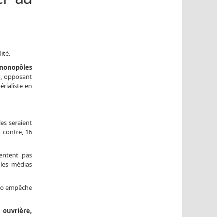
ité.
 monopôles
en, opposant
rialiste en
les seraient
r contre, 16
entent pas
 les médias
duro empêche
 ouvrière,