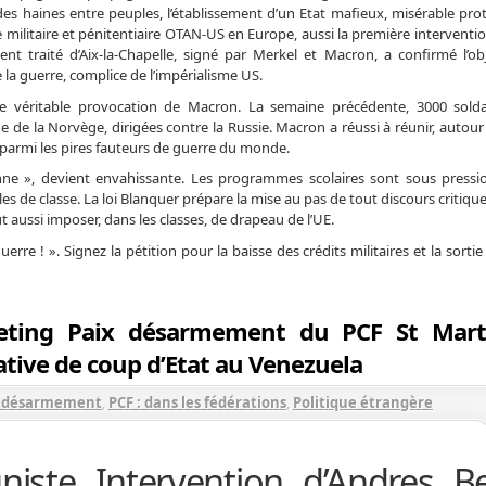
 des haines entre peuples, l’établissement d’un Etat mafieux, misérable pro
se militaire et pénitentiaire OTAN-US en Europe, aussi la première interventi
ent traité d’Aix-la-Chapelle, signé par Merkel et Macron, a confirmé l’obj
e la guerre, complice de l’impérialisme US.
e véritable provocation de Macron. La semaine précédente, 3000 solda
de la Norvège, dirigées contre la Russie. Macron a réussi à réunir, autour 
t parmi les pires fauteurs de guerre du monde.
nne », devient envahissante. Les programmes scolaires sont sous pressi
es de classe. La loi Blanquer prépare la mise au pas de tout discours critiqu
t aussi imposer, dans les classes, de drapeau de l’UE.
uerre ! ». Signez la pétition pour la baisse des crédits militaires et la sortie
eeting Paix désarmement du PCF St Mart
tive de coup d’Etat au Venezuela
t désarmement
,
PCF : dans les fédérations
,
Politique étrangère
iste Intervention d’Andres B