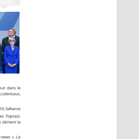
out dans le
occidentaux,
, l’alliance
c Tsipras).
ls sèment la
 news ». Le