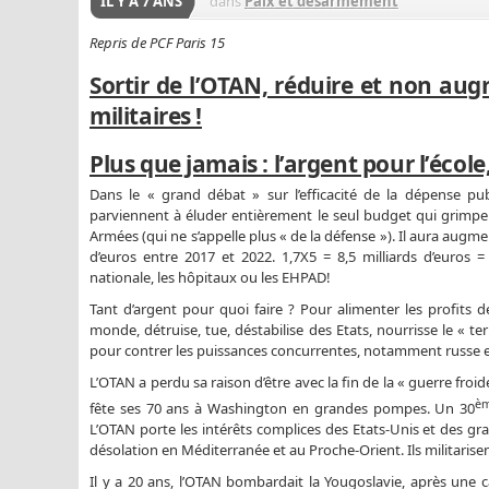
IL Y A 7 ANS
dans
Paix et désarmement
Repris de PCF Paris 15
Sortir de l’OTAN, réduire et non au
militaires !
Plus que jamais : l’argent pour l’école
Dans le « grand débat » sur l’efficacité de la dépense pu
parviennent à éluder entièrement le seul budget qui grimpe 
Armées (qui ne s’appelle plus « de la défense »). Il aura augm
d’euros entre 2017 et 2022. 1,7X5 = 8,5 milliards d’euros =
nationale, les hôpitaux ou les EHPAD!
Tant d’argent pour quoi faire ? Pour alimenter les profits 
monde, détruise, tue, déstabilise des Etats, nourrisse le « t
pour contrer les puissances concurrentes, notamment russe e
L’OTAN a perdu sa raison d’être avec la fin de la « guerre froide
è
fête ses 70 ans à Washington en grandes pompes. Un 30
L’OTAN porte les intérêts complices des Etats-Unis et des gran
désolation en Méditerranée et au Proche-Orient. Ils militarise
Il y a 20 ans, l’OTAN bombardait la Yougoslavie, après u