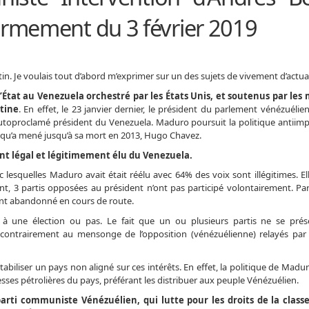
rmement du 3 février 2019
. Je voulais tout d’abord m’exprimer sur un des sujets de vivement d’actual
tat au Venezuela orchestré par les États Unis, et soutenus par les
tine
. En effet, le 23 janvier dernier, le président du parlement vénézuéli
utoproclamé président du Venezuela. Maduro poursuit la politique antiimpé
, qu’a mené jusqu’à sa mort en 2013, Hugo Chavez.
t légal et légitimement élu du Venezuela.
lesquelles Maduro avait était réélu avec 64% des voix sont illégitimes. El
ment, 3 partis opposées au président n’ont pas participé volontairement. Pa
 ont abandonné en cours de route.
à une élection ou pas. Le fait que un ou plusieurs partis ne se prés
, contrairement au mensonge de l’opposition (vénézuélienne) relayés par
stabiliser un pays non aligné sur ces intérêts. En effet, la politique de Ma
ses pétrolières du pays, préférant les distribuer aux peuple Vénézuélien.
arti communiste Vénézuélien, qui lutte pour les droits de la classe