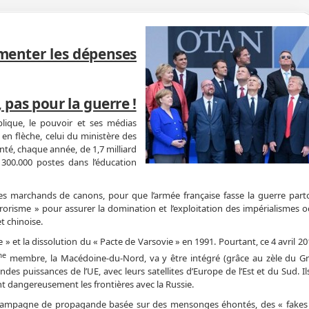
gmenter les dépenses
, pas pour la guerre !
blique, le pouvoir et ses médias
en flèche, celui du ministère des
enté, chaque année, de 1,7 milliard
 300.000 postes dans l’éducation
des marchands de canons, pour que l’armée française fasse la guerre part
errorisme » pour assurer la domination et l’exploitation des impérialismes 
t chinoise.
 » et la dissolution du « Pacte de Varsovie » en 1991. Pourtant, ce 4 avril 2019
me
membre, la Macédoine-du-Nord, va y être intégré (grâce au zèle du Gre
des puissances de l’UE, avec leurs satellites d’Europe de l’Est et du Sud. I
nt dangereusement les frontières avec la Russie.
ne campagne de propagande basée sur des mensonges éhontés, des « fakes