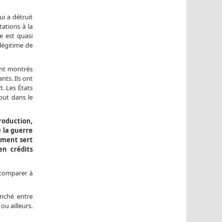
i a détruit
tations à la
e est quasi
légitime de
ont montrés
nts. Ils ont
t. Les États
tout dans le
production,
e la guerre
mement sert
en crédits
 comparer à
nché entre
ou ailleurs.