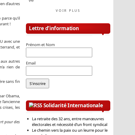
ien d’autres
VOIR PLUS
 parce qu’il
urant !
Lettre d’information
ONU avec une
Prénom et Nom
terrand, et
t aux autres
Email
n’a rien de
re sans fin
e par Obama,
e l’ancienne
Solidarité Internationale
 crises, les
La retraite des 32 ans, entre manœuvres
urt pour des
électorales et nécessité d’un front syndical
Le chemin vers la paix ou un leurre pour le