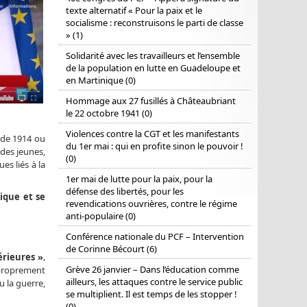
texte alternatif « Pour la paix et le
socialisme : reconstruisons le parti de classe
» (1)
Solidarité avec les travailleurs et l’ensemble
de la population en lutte en Guadeloupe et
en Martinique (0)
Hommage aux 27 fusillés à Châteaubriant
le 22 octobre 1941 (0)
Violences contre la CGT et les manifestants
s de 1914 ou
du 1er mai : qui en profite sinon le pouvoir !
des jeunes,
(0)
es liés à la
1er mai de lutte pour la paix, pour la
défense des libertés, pour les
ique et se
revendications ouvrières, contre le régime
anti-populaire (0)
Conférence nationale du PCF – Intervention
de Corinne Bécourt (6)
rieures »
,
Grève 26 janvier – Dans l’éducation comme
proprement
ailleurs, les attaques contre le service public
u la guerre,
se multiplient. Il est temps de les stopper !
(0)