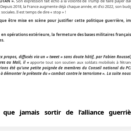
’OTAN ».
Son expression fait écho à la volonté de Trump de faire payer da
l. Depuis 2018, la France augmente déjà chaque année, et d’ici 2022, son budg
ociales. Il est temps de dire « stop » !
ue être mise en scène pour justifier cette politique guerrière, imp
is en opérations extérieure, la fermeture des bases militaires franç
es.
propos, diffusés via un « tweet » sans doute hâtif, par Fabien Roussel,
es au Mali, il «
apporte tout son soutien aux soldats mobilisés à l’étran
vions été qu’une petite poignée de membres du Conseil national du PC
t à démonter le prétexte du « combat contre le terrorisme ». La suite nous
que jamais sortir de l’alliance guerriè