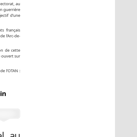
tectorat, au
on guerrière
ectif d’une
ts français
de l’Arc-de-
on de cette
e ouvert sur
 de l’OTAN :
in
el au