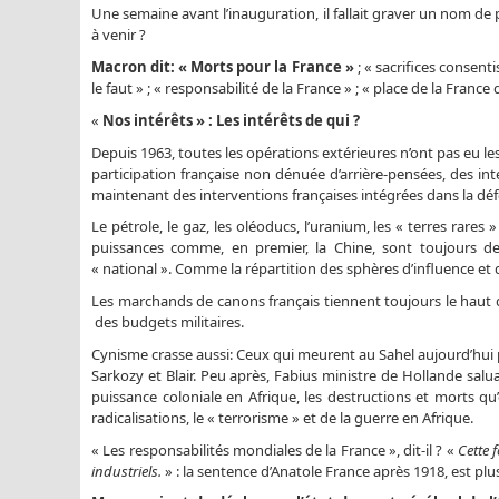
Une semaine avant l’inauguration, il fallait graver un nom de p
à venir ?
Macron dit: « Morts pour la France »
; « sacrifices consenti
le faut » ; « responsabilité de la France » ; « place de la Franc
«
Nos intérêts » : Les intérêts de qui ?
Depuis 1963, toutes les opérations extérieures n’ont pas eu l
participation française non dénuée d’arrière-pensées, des i
maintenant des interventions françaises intégrées dans la déf
Le pétrole, le gaz, les oléoducs, l’uranium, les « terres rares
puissances comme, en premier, la Chine, sont toujours des
« national ». Comme la répartition des sphères d’influence et 
Les marchands de canons français tiennent toujours le haut d
des budgets militaires.
Cynisme crasse aussi: Ceux qui meurent au Sahel aujourd’hui p
Sarkozy et Blair. Peu après, Fabius ministre de Hollande saluait
puissance coloniale en Afrique, les destructions et morts qu’
radicalisations, le « terrorisme » et de la guerre en Afrique.
« Les responsabilités mondiales de la France », dit-il ? «
Cette 
industriels.
» : la sentence d’Anatole France après 1918, est plu