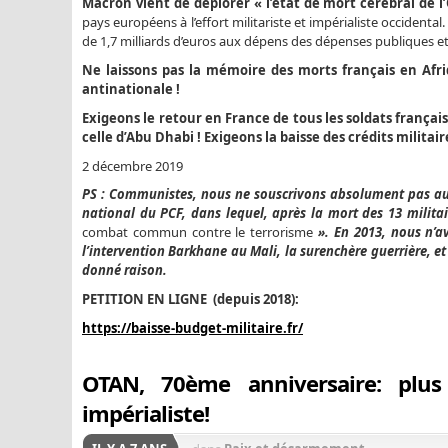
Macron vient de déplorer « l’état de mort cérébral de l
pays européens à l’effort militariste et impérialiste occidenta
de 1,7 milliards d’euros aux dépens des dépenses publiques et s
Ne laissons pas la mémoire des morts français en Afriq
antinationale !
Exigeons le retour en France de tous les soldats frança
celle d’Abu Dhabi ! Exigeons la baisse des crédits militair
2 décembre 2019
PS : Communistes, nous ne souscrivons absolument pas aux 
national du PCF, dans lequel, après la mort des 13 militair
combat commun contre le terrorisme
». En 2013, nous n’a
l’intervention Barkhane au Mali, la surenchère guerrière, e
donné raison.
PETITION EN LIGNE (depuis 2018):
https://baisse-budget-militaire.fr/
OTAN, 70ème anniversaire: plus 
impérialiste!