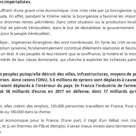
ns impérialistes.
uffrant d’une grave crise économique. Une crise crée par ça bourgeoisie qu
la. En effet, pendant le XXème siècle, la bourgeoisie a favorisé les impor
es énormes rentes pétrolières. Dans cette situation ou la production local
chat de pétrole Vénézuélien, dans le but de déstabiliser le gouvernement 
 pour le peuple Vénézuélien.
e, Libye… Ingérences étrangères des sont nombreuses. En Syrie, les USA se s
ition syrienne, fondamentalement constitué d’éléments islamistes et fascisa
 un état. A ces peuples ils leur restent que la souffrance, la misère et la mor
intérêt de leur classe dominante, qui cherche à exploiter les richesses par
es peuples puisqu’elle détruit des villes, infrastructures, moyens de 
ien. Ainsi celons l’ONU, 5.6 millions de syriens sont déplacés à caus
raient déplacés à l’intérieur du pays. En France l’industrie de l’ar
nsé 58 milliards d’euros en 2017 en défense, dont 17 milliards qu’
t, elles créent des emplois, 165.000 personnes travaillent en France. Pour
ile ou 180.000 dans la chimie.
 économique pour la France. D’une part, il s’agit d’un débat non tra
, et si, en thermes de PIB et d’emploi, il serait mieux investi dans l’armement 
e.