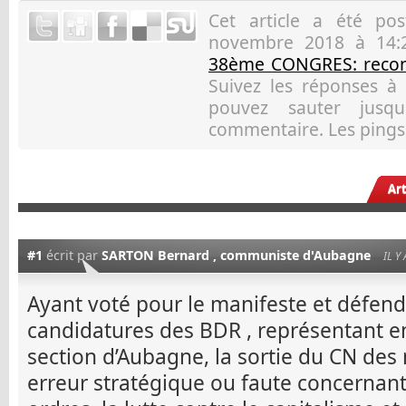
Cet article a été p
novembre 2018 à 14:
38ème CONGRES: reconst
Suivez les réponses à
pouvez sauter jusqu
commentaire. Les pings 
Ar
#1
écrit par
SARTON Bernard , communiste d'Aubagne
IL Y
Ayant voté pour le manifeste et défen
candidatures des BDR , représentant e
section d’Aubagne, la sortie du CN de
erreur stratégique ou faute concernant 