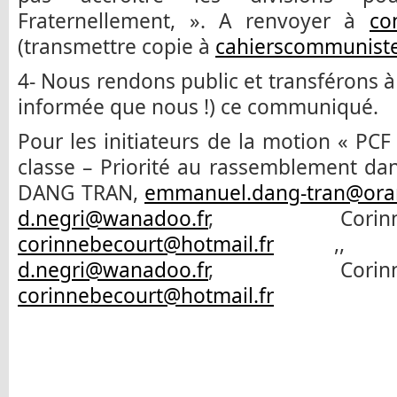
Fraternellement, ». A renvoyer à
co
(transmettre copie à
cahierscommunist
4- Nous rendons public et transférons à
informée que nous !) ce communiqué.
Pour les initiateurs de la motion « PCF 
classe – Priorité au rassemblement da
DANG TRAN,
emmanuel.dang-tran@oran
d.negri@wanadoo.fr
, Corin
corinnebecourt@hotmail.fr
,, Dom
d.negri@wanadoo.fr
, Corin
corinnebecourt@hotmail.fr