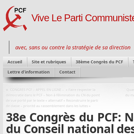
Vive Le Parti Communiste
avec, sans ou contre la stratégie de sa direction
Accueil
Site et rubriques
38ème Congrès du PCF
Lettre d’information
Contact
«
CONGRES PCF – APPEL EN LIGNE – » Faire respecter la
Quan
démocratie dans le PCF – Non à l’élimination du CN du point
du ma
de vue porté par le texte « alternatif « Reconstruire le parti
de classe – priorité au rassemblement dans les luttes »
38e Congrès du PCF: NO
du Conseil national des