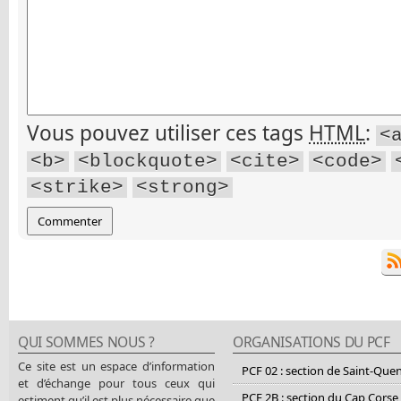
Vous pouvez utiliser ces tags
HTML
:
<
<b>
<blockquote>
<cite>
<code>
<strike>
<strong>
QUI SOMMES NOUS ?
ORGANISATIONS DU PCF
Ce site est un espace d’information
PCF 02 : section de Saint-Que
et d’échange pour tous ceux qui
PCF 2B : section du Cap Corse
estiment qu’il est plus nécessaire que