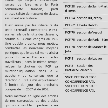
jamais de faire vivre le Parti
PCF 38 : section de Saint-Mart
communiste français, parti
d'Hères
anticapitaliste de masse et de classe,
PCF 54 : section du Jarnisy
assumant son histoire.
Il est animé par les initiateurs du
PCF 62 : Liberté Hebdo
texte alternatif « Remettons le PCF
PCF 70 : section de Vesoul
sur les rails de la lutte des classes »,
soumis au 33ème congrès du PCF.
PCF 75 : section de Paris 15è
Une double urgence nous motive:
PCF 78 : section de Mantes-le-
combattre les nouveaux moyens
Jolie
politiques que le capital mondialisé a
pu se donner en France contre les
PCF 81 : section de Lavaur
travailleurs ; dans le même temps,
PCF 81 : Section des
refuser la dilution du PCF, sa
Bastides/Gaillacois
mutation-liquidation dans la «
gauche » du consensus que la
SNCF: PETITION STOP
direction du PCF a mis explicitement
CONCURRENCE RAIL
à l’ordre du jour des prochains
SNCF: PETITION STOP
congrès de fin 2007 et de 2008.
CONCURRENCE RAIL
Nous mettons en ligne des articles
de nos camarades, ou des articles
qui nous semblent pertinents en