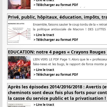
> Lire le tract
Repris de PCF Paris 15e, 11 décembre 2019 Le m
> Télécharger au format PDF
n’entend rien de la protestation populaire contre sa
finance et des super-riches. Il ignore le bruit qui 
grèves déterminées, de l’opposition majoritaire à so
Privé, public, hôpitaux, éducation, impôts, t
Ensemble, faisons sauter le coup tordu de la « retrai
la politique antisociale de Macron ! DES LUT
Depuis quelques mois, la riposte des travailleurs
> Lire le tract
détermination et en organisation dans de nombreux
> Télécharger au format PDF
EDUCATION: notre 4 pages « Crayons Rouges » 
LIEN VERS LE PDF Page 1: Alors que le « professeur
fake-news et les bugs, le rapport de force monte p
Page 2: Ecole de la « confiance »? Défiance! Scola
> Lire le tract
l’école publique Page 3: Parcoursup: gros bug d’un
> Télécharger au format PDF
Après les épisodes 2014/2016/2018 : Avertis (e
cheminots sont deux fois plus forts pour con
la casse du service public et la privatisation !
> Lire le tract
Tract PCF Paris 15, diffusé notamment pour la ma