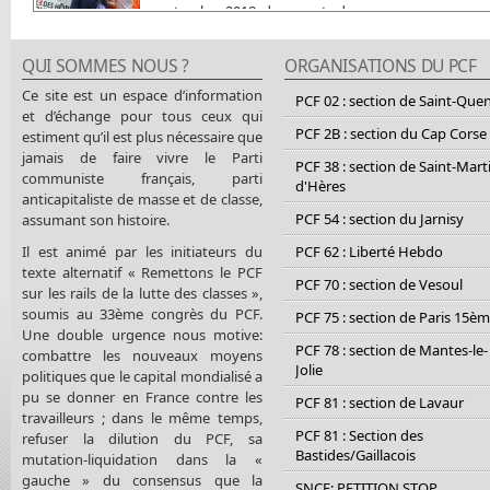
septembre 2018, des agents des
QUI SOMMES NOUS ?
ORGANISATIONS DU PCF
Ce site est un espace d’information
PCF 02 : section de Saint-Que
et d’échange pour tous ceux qui
PCF 2B : section du Cap Corse
estiment qu’il est plus nécessaire que
jamais de faire vivre le Parti
PCF 38 : section de Saint-Mart
communiste français, parti
d'Hères
anticapitaliste de masse et de classe,
PCF 54 : section du Jarnisy
assumant son histoire.
Il est animé par les initiateurs du
PCF 62 : Liberté Hebdo
texte alternatif « Remettons le PCF
PCF 70 : section de Vesoul
sur les rails de la lutte des classes »,
soumis au 33ème congrès du PCF.
PCF 75 : section de Paris 15è
Une double urgence nous motive:
PCF 78 : section de Mantes-le-
combattre les nouveaux moyens
Jolie
politiques que le capital mondialisé a
pu se donner en France contre les
PCF 81 : section de Lavaur
travailleurs ; dans le même temps,
PCF 81 : Section des
refuser la dilution du PCF, sa
Bastides/Gaillacois
mutation-liquidation dans la «
gauche » du consensus que la
SNCF: PETITION STOP