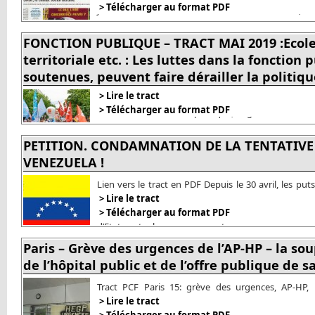
> Télécharger au format PDF
juin 2019 La contre-réforme ferroviaire de 2014, 2
résultats attendus et combattus. L’enfumage de l
(2014) a préparé la suite de la déstructuration et
FONCTION PUBLIQUE – TRACT MAI 2019 :Ecole, 
territoriale etc. : Les luttes dans la fonction
soutenues, peuvent faire dérailler la politiq
> Lire le tract
Tract repris de PCF Paris 15 – mai 2019 Ecole, hôpital, 
> Télécharger au format PDF
luttes dans la fonction publique, largement soutenue
antisociale de Macron Dans sa conférence de presse
autosatisfaction et sa volonté de poursuivre la
PETITION. CONDAMNATION DE LA TENTATIVE 
VENEZUELA !
Lien vers le tract en PDF Depuis le 30 avril, les pu
Etats-Unis de Trump, et soutenus par la plupart de
> Lire le tract
l’UE, dont la France de Macron, passent à un nouv
> Télécharger au format PDF
d’Etat contre le gouvernement
Paris – Grève des urgences de l’AP-HP – la sou
de l’hôpital public et de l’offre publique de s
Tract PCF Paris 15: grève des urgences, AP-HP, 
Vaugirard, défense du centre de santé Viala, finan
> Lire le tract