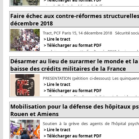
de Macron, loi BuzynTract PCF Paris 15 Grève des u
> Télécharger au format PDF
crise de l’hôpital public et de l’offre
Faire échec aux contre-réformes structurelles
décembre 2018
Tract, PCF Paris 15, 14 décembre 2018 Sécurité sociale
publics, … Les forces existent pour bloquer et com
> Lire le tract
structurelles poursuivies par Macron et son g
> Télécharger au format PDF
soudainement en cette fin d’année 2018, le niveau
Désarmer au lieu de surarmer le monde et la 
baisse des crédits militaires de la France
PRESENTATION (pétition ci-dessous): Les quinquen
successifs poursuivent les mêmes politiques. Les
> Lire le tract
rognées, sacrifiées, à commencer par l’hôpital, l’
> Télécharger au format PDF
renflouer les profits des capitalistes et des riches.
livrés au privé.
Mobilisation pour la défense des hôpitaux psy
Rouen et Amiens
Soutien à la grève des agents de l’hôpital psych
pétition ! PCF Paris 15, 20 septembre 2018 La s
> Lire le tract
délégation s’informer et apporter son soutien à la gr
> Télécharger au format PDF