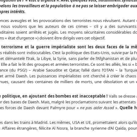
ngation de l’ « état d’urgence ». Avec quelques voix, notamment syndical
lons les travailleurs et la population à ne pas se laisser embrigader au
opres intérêts.
ences aveugles et les provocations des terroristes nous révulsent. Autant 
nous voulons que les auteurs de ces crimes – s’il y a des survivants
itaires soient arrêtés et jugés. Les moyens sécuritaires considérables d
ans « état d’urgence ») doivent être dirigés vers cet objectif.
e terrorisme et la guerre impérialiste sont les deux faces de la m
s réalités sont indiscutables. C’est la politique des Etats-Unis, suivie par la F
et démantelé l’Irak, la Libye, la Syrie, sans parler de l’Afghanistan et de pl
. Elle a fait le lit des groupes et armées terroristes. Ce sont les alliés, les si 
ance (du PSG!) – Arabie Saoudite et Qatar, l’allié dans l’OTAN – la Turqui
et armé Daesh. Les puissances impérialistes ont cherché à créer le chaos
venues, causant des centaines de milliers de morts, une désolation et un
politique, en ajoutant des bombes est inacceptable !
Valls se dresse
r des bases de Daesh. Mais, malgré les proclamations suivant les attentats
 les forces de Daesh devant Palmyre pour «
ne pas aider Assad
».
Quelle h
 dans les trains à Madrid. Les mêmes, USA et UE, promettaient alors qu’ils
 Affaires étrangères, félicite Al Nosra, la branche syrienne d’Al Qaïda, po