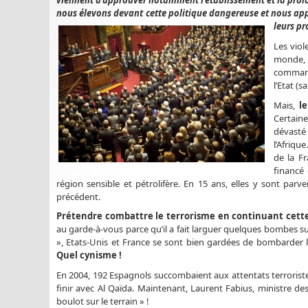
viennent d’approuver notamment l’établissement et la prolo
nous élevons devant cette politique dangereuse et nous appe
leurs pr
Les viol
monde, 
command
l’Etat (s
Mais,
l
Certaine
dévasté 
l’Afrique
de la Fr
financé 
région sensible et pétrolifère. En 15 ans, elles y sont par
précédent.
Prétendre combattre le terrorisme en continuant cette 
au garde-à-vous parce qu’il a fait larguer quelques bombes su
», Etats-Unis et France se sont bien gardées de bombarder
Quel cynisme !
En 2004, 192 Espagnols succombaient aux attentats terroristes
finir avec Al Qaïda. Maintenant, Laurent Fabius, ministre des
boulot sur le terrain » !