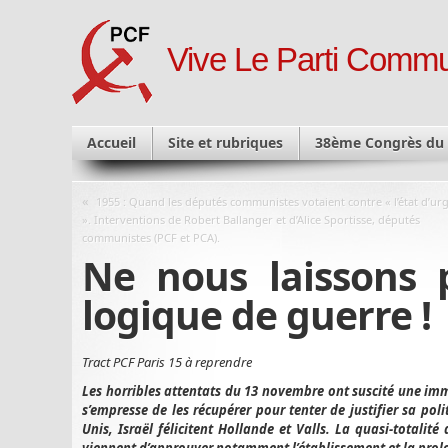
Vive Le Parti Commu
Accueil
Site et rubriques
38ème Congrès du
«
1955 : Quand les députés communistes votaient contre « l’état d’ur
». Interventions de Robert Ballanger et d’Alice Sportisse, députés
communistes (PCF et PCA).
Ne nous laissons 
logique de guerre !
Tract PCF Paris 15 à reprendre
Les horribles attentats du 13 novembre ont suscité une imm
s’empresse de les récupérer pour tenter de justifier sa poli
Unis, Israël félicitent Hollande et Valls. La quasi-totalité