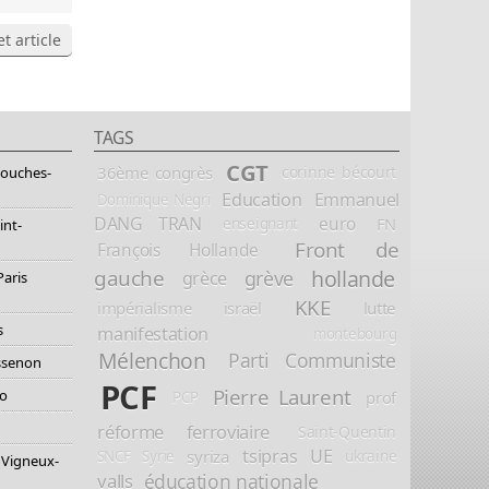
t article
TAGS
CGT
36ème congrès
corinne bécourt
Bouches-
Education
Emmanuel
Dominique Negri
DANG TRAN
euro
FN
enseignant
int-
Front de
François Hollande
hollande
gauche
grève
grèce
Paris
KKE
impérialisme
israël
lutte
s
manifestation
montebourg
Mélenchon
Parti Communiste
essenon
PCF
Pierre Laurent
io
prof
PCP
réforme ferroviaire
Saint-Quentin
tsipras
UE
syriza
ukraine
SNCF
Syrie
 Vigneux-
éducation nationale
valls