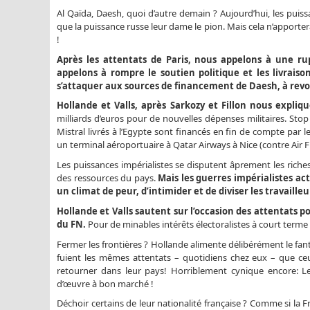
Al Qaïda, Daesh, quoi d’autre demain ? Aujourd’hui, les puis
que la puissance russe leur dame le pion. Mais cela n’apporter
!
Après les attentats de Paris, nous appelons à une ru
appelons à rompre le soutien politique et les livraiso
s’attaquer aux sources de financement de Daesh, à revoir
Hollande et Valls, après Sarkozy et Fillon nous expliqu
milliards d’euros pour de nouvelles dépenses militaires. Sto
Mistral livrés à l’Egypte sont financés en fin de compte par 
un terminal aéroportuaire à Qatar Airways à Nice (contre Air F
Les puissances impérialistes se disputent âprement les riches
des ressources du pays.
Mais les guerres impérialistes a
un climat de peur, d’intimider et de diviser les travaill
Hollande et Valls sautent sur l’occasion des attentats po
du FN.
Pour de minables intérêts électoralistes à court terme
Fermer les frontières ? Hollande alimente délibérément le fant
fuient les mêmes attentats – quotidiens chez eux – que ce
retourner dans leur pays! Horriblement cynique encore: 
d’œuvre à bon marché !
Déchoir certains de leur nationalité française ? Comme si la F