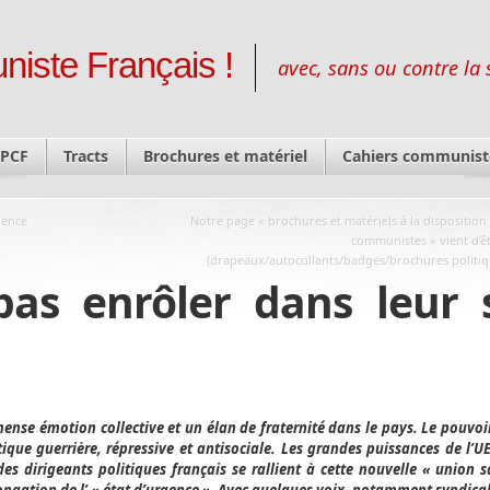
niste Français !
avec, sans ou contre la 
 PCF
Tracts
Brochures et matériel
Cahiers communist
gence
Notre page « brochures et matériels à la disposition 
communistes » vient d’êt
(drapeaux/autocollants/badges/brochures politiqu
pas enrôler dans leur 
ense émotion collective et un élan de fraternité dans le pays. Le pouvoi
tique guerrière, répressive et antisociale. Les grandes puissances de l’UE,
 des dirigeants politiques français se rallient à cette nouvelle « union sa