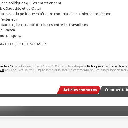
, des politiques qui les entretiennent
abie Saoudite et au Qatar
rupture avec la politique extérieure commune de l’Union européenne
l’extérieur
taires », la solidarité de classes entre les travailleurs
 en France
émocratiques.
X ET DE JUSTICE SOCIALE !
ve le PCF
le 24 novembre 2015 à 20:05 dans la catégorie
Politique étrangère
,
Tracts
2.0
.Vous pouvez sauter jusqu'a la fin et laisser un commentaire. Les pings sont désacti
Articles connexes
Commentaire