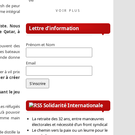
esh de peur
VOIR PLUS
sme intégral
iste. Nous
Lettre d’information
e Qatar, à
Prénom et Nom
rouvent des
les bateaux
llande donne
Email
r à vil prix
er à créer
sant le jeu
Solidarité Internationale
Les réfugiés
u’à pouvoir
 comme main
La retraite des 32 ans, entre manœuvres
électorales et nécessité d’un front syndical
Le chemin vers la paix ou un leurre pour le
 distille la