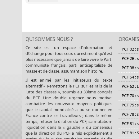
QUI SOMMES NOUS ?
ORGANIS
Ce site est un espace d’information et
PCF 02 : 
d’échange pour tous ceux qui estiment qu’il est
PCF 2B : 
plus nécessaire que jamais de faire vivre le Parti
communiste français, parti anticapitaliste de
PCF 38 : 
masse et de classe, assumant son histoire.
PCF 54 : 
Il est animé par les initiateurs du texte
alternatif « Remettons le PCF sur les rails de la
PCF 62 : 
lutte des classes », soumis au 33ème congrès
PCF 70 : 
du PCF. Une double urgence nous motive:
combattre les nouveaux moyens politiques
PCF 75 : 
que le capital mondialisé a pu se donner en
PCF 78 : 
France contre les travailleurs ; dans le même
temps, refuser la dilution du PCF, sa mutation-
PCF 81 : 
liquidation dans la « gauche » du consensus
PCF 81 : 
que la direction du PCF a mis explicitement à
l’ordre du jour des prochains congrès de fin