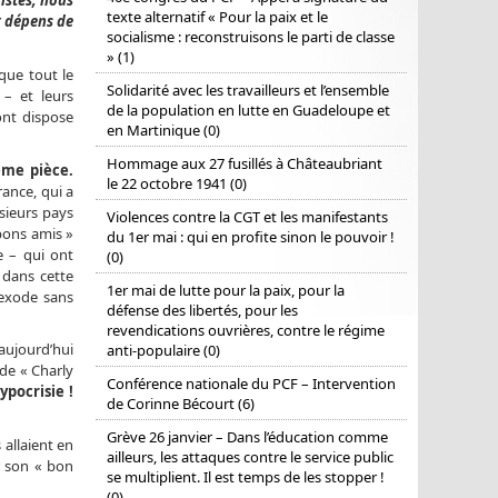
istes, nous
texte alternatif « Pour la paix et le
x dépens de
socialisme : reconstruisons le parti de classe
» (1)
que tout le
Solidarité avec les travailleurs et l’ensemble
 – et leurs
de la population en lutte en Guadeloupe et
ont dispose
en Martinique (0)
Hommage aux 27 fusillés à Châteaubriant
ême pièce.
le 22 octobre 1941 (0)
rance, qui a
usieurs pays
Violences contre la CGT et les manifestants
« bons amis »
du 1er mai : qui en profite sinon le pouvoir !
e – qui ont
(0)
 dans cette
1er mai de lutte pour la paix, pour la
 exode sans
défense des libertés, pour les
revendications ouvrières, contre le régime
 aujourd’hui
anti-populaire (0)
 de « Charly
Conférence nationale du PCF – Intervention
ypocrisie !
de Corinne Bécourt (6)
Grève 26 janvier – Dans l’éducation comme
 allaient en
ailleurs, les attaques contre le service public
ur son « bon
se multiplient. Il est temps de les stopper !
(0)