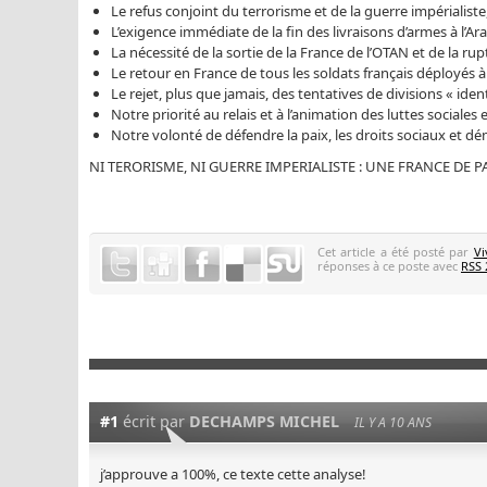
Le refus conjoint du terrorisme et de la guerre impérialiste
L’exigence immédiate de la fin des livraisons d’armes à l’Ar
La nécessité de la sortie de la France de l’OTAN et de la 
Le retour en France de tous les soldats français déployés à 
Le rejet, plus que jamais, des tentatives de divisions « identi
Notre priorité au relais et à l’animation des luttes sociales
Notre volonté de défendre la paix, les droits sociaux et d
NI TERORISME, NI GUERRE IMPERIALISTE : UNE FRANCE DE PAI
Cet article a été posté par
Vi
réponses à ce poste avec
RSS 
#1
écrit par
DECHAMPS MICHEL
IL Y A 10 ANS
j’approuve a 100%, ce texte cette analyse!