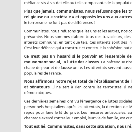
méfiance vis-à-vis de telle ou telle composante de la populati
Plus que jamais, communistes, nous refusons que les tr
religieuse ou « sociétale » et opposés les uns aux autre
le terrorisme ne font pas de différences !
Communistes, nous refusons que les uns et les autres, nos col
présumée. Nous sommes d’abord tous des travailleurs, des ret
intérêts communs, en tant que tels. Ces intérêts sont des i
C’est leur défense qui a construit et construit la cohésion nati
Ce n’est pas un hasard si le pouvoir et l’ensemble de
mouvement social, la lutte des classes.
La prétendue ripo
chape de peur et de fausse unité. Les attentats servent aussi d
populaires de France.
Nous affirmons notre rejet total de l’établissement de l
et sénateurs.
Il ne sert à rien contre les terroristes. Il 
démocratiques.
Ces dernières semaines ont vu l’émergence de luttes socia
personnels hospitaliers après les attentats, la direction de 
repos pour faire le lit du privé. Les mesures antisociales, a
chantage exercé contre leur emploi, leur vie de famille, est crim
Tout est lié. Communistes, dans cette situation, nous ré