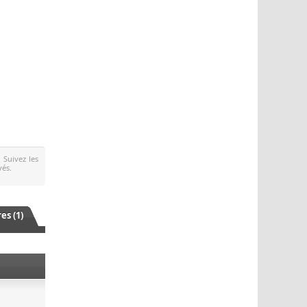
. Suivez les
vés.
s (1)