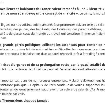
on.
availleurs et habitants de France soient ramenés à une « identité »
s en ce nom et en dévoyant le concept de « laïcité ».
Le crime, la mort, 
lègues ou nos voisins, soient amenés à se prononcer suivant telle ou telle 
raités, des jeunes, des habitants, des locataires, des parents d’élèves, u
ntérêts de classe, ceux du monde du travail qui constitue l’immense majori
onale.
s grands partis politiques utilisent les attentats pour tenter de 
ste au terrorisme fait diversion et tente d’étouffer les mouvements socia
e prétexte à la banalisation d’un appareil répressif, prêt à être dirigé contr
’« état d’urgence et de sa prolongation votée par la quasi-totalité 
ne fait que renforcer le climat de peur et l’arsenal répressif attentatoire 
les importantes, dans de nombreuses entreprises. Malgré le dévouement h
l’Assistance publique – Hôpitaux de Paris continue de vouloir supprimer le
utoritaires, du gouvernement s’aggravent. La colère de salariés d’Air Fran
inalisée par Valls.
affirmons donc plus que jamais :