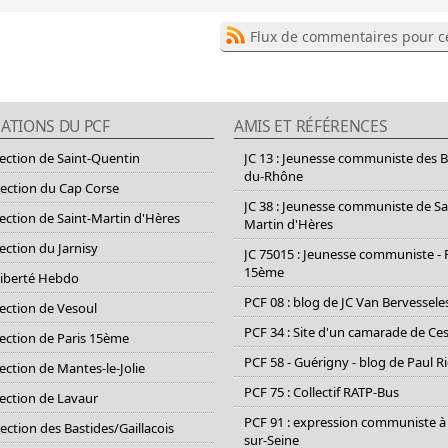
Flux de commentaires pour ce
ATIONS DU PCF
AMIS ET RÉFÉRENCES
section de Saint-Quentin
JC 13 : Jeunesse communiste des 
du-Rhône
section du Cap Corse
JC 38 : Jeunesse communiste de Sa
section de Saint-Martin d'Hères
Martin d'Hères
section du Jarnisy
JC 75015 : Jeunesse communiste - 
15ème
Liberté Hebdo
PCF 08 : blog de JC Van Bervessele
section de Vesoul
PCF 34 : Site d'un camarade de C
section de Paris 15ème
PCF 58 - Guérigny - blog de Paul R
section de Mantes-le-Jolie
PCF 75 : Collectif RATP-Bus
section de Lavaur
PCF 91 : expression communiste à
Section des Bastides/Gaillacois
sur-Seine