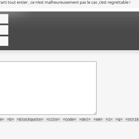
arti tout entier , ce n’est malheureusement pas le cas ,c’est regrettable !
m>
<b>
<blockquote>
<cite>
<code>
<del>
<em>
<i>
<q>
<strik