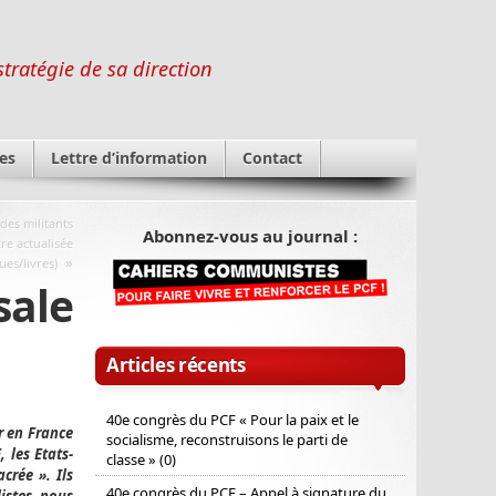
stratégie de sa direction
es
Lettre d’information
Contact
des militants
Abonnez-vous au journal :
re actualisée
»
es/livres)
sale
Articles récents
40e congrès du PCF « Pour la paix et le
r en France
socialisme, reconstruisons le parti de
 les Etats-
classe » (0)
crée ». Ils
40e congrès du PCF – Appel à signature du