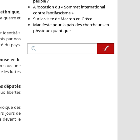
peuple ?
À l’occasion du « Sommet international
 ethnique,
contre l’antifascisme »
la guerre et
Sur la visite de Macron en Grèce
Manifeste pour la paix des chercheurs en
physique quantique
« identité »
nis par nos
té du pays.
museler le
ux sous une
e les luttes
des députés
aux libertés
éroïque des
urs jours de
ce devant le