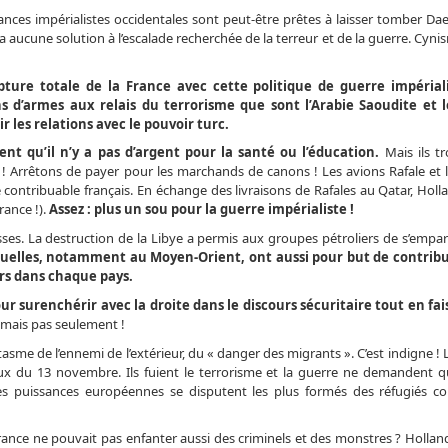
sances impérialistes occidentales sont peut-être prêtes à laisser tomber Da
a aucune solution à l’escalade recherchée de la terreur et de la guerre. Cyni
pture totale de la France avec cette politique de guerre impérial
ns d’armes aux relais du terrorisme que sont l’Arabie Saoudite et l
 les relations avec le pouvoir turc.
ent qu’il n’y a pas d’argent pour la santé ou l’éducation.
Mais ils t
p ! Arrêtons de payer pour les marchands de canons ! Les avions Rafale et 
le contribuable français. En échange des livraisons de Rafales au Qatar, Ho
rance !).
Assez : plus un sou pour la guerre impérialiste !
ses. La destruction de la Libye a permis aux groupes pétroliers de s’empare
ctuelles, notamment au Moyen-Orient, ont aussi pour but de contribu
eurs dans chaque pays.
ur surenchérir avec la droite dans le discours sécuritaire tout en fai
 mais pas seulement !
asme de l’ennemi de l’extérieur, du « danger des migrants ». C’est indigne ! 
ux du 13 novembre. Ils fuient le terrorisme et la guerre ne demandent q
Les puissances européennes se disputent les plus formés des réfugiés
rance ne pouvait pas enfanter aussi des criminels et des monstres ? Hollande