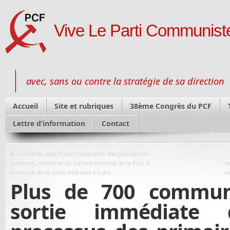
Vive Le Parti Communiste
avec, sans ou contre la stratégie de sa direction
Accueil
Site et rubriques
38ème Congrès du PCF
Lettre d’information
Contact
«
Solidarité avec Cuba! Déclaration d’organisations
pacifistes, membres du Conseil mondial de la Paix, à
ra
l’occasion de la visite d’Obama à Cuba
no
Plus de 700 commun
sortie immédiat