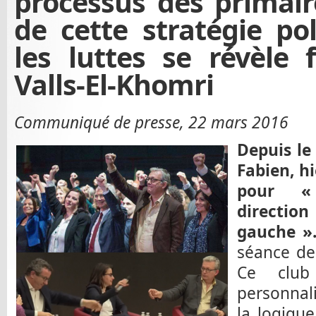
processus des primaire
de cette stratégie pol
les luttes se révèle 
Valls-El-Khomri
Communiqué de presse, 22 mars 2016
Depuis le
Fabien, hi
pour «
directio
gauche »
séance d
Ce club
personnal
la logique