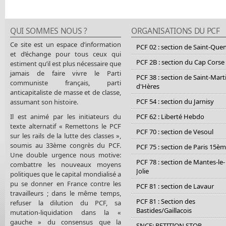
QUI SOMMES NOUS ?
ORGANISATIONS DU PCF
Ce site est un espace d’information
PCF 02 : section de Saint-Que
et d’échange pour tous ceux qui
PCF 2B : section du Cap Corse
estiment qu’il est plus nécessaire que
jamais de faire vivre le Parti
PCF 38 : section de Saint-Mart
communiste français, parti
d'Hères
anticapitaliste de masse et de classe,
PCF 54 : section du Jarnisy
assumant son histoire.
Il est animé par les initiateurs du
PCF 62 : Liberté Hebdo
texte alternatif « Remettons le PCF
PCF 70 : section de Vesoul
sur les rails de la lutte des classes »,
soumis au 33ème congrès du PCF.
PCF 75 : section de Paris 15è
Une double urgence nous motive:
PCF 78 : section de Mantes-le-
combattre les nouveaux moyens
Jolie
politiques que le capital mondialisé a
pu se donner en France contre les
PCF 81 : section de Lavaur
travailleurs ; dans le même temps,
PCF 81 : Section des
refuser la dilution du PCF, sa
Bastides/Gaillacois
mutation-liquidation dans la «
gauche » du consensus que la
SNCF: PETITION STOP