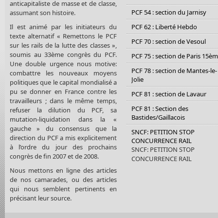
anticapitaliste de masse et de classe,
PCF 54 : section du Jarnisy
assumant son histoire.
Il est animé par les initiateurs du
PCF 62 : Liberté Hebdo
texte alternatif « Remettons le PCF
PCF 70 : section de Vesoul
sur les rails de la lutte des classes »,
soumis au 33ème congrès du PCF.
PCF 75 : section de Paris 15è
Une double urgence nous motive:
PCF 78 : section de Mantes-le-
combattre les nouveaux moyens
Jolie
politiques que le capital mondialisé a
pu se donner en France contre les
PCF 81 : section de Lavaur
travailleurs ; dans le même temps,
PCF 81 : Section des
refuser la dilution du PCF, sa
Bastides/Gaillacois
mutation-liquidation dans la «
gauche » du consensus que la
SNCF: PETITION STOP
direction du PCF a mis explicitement
CONCURRENCE RAIL
à l’ordre du jour des prochains
SNCF: PETITION STOP
congrès de fin 2007 et de 2008.
CONCURRENCE RAIL
Nous mettons en ligne des articles
de nos camarades, ou des articles
qui nous semblent pertinents en
précisant leur source.