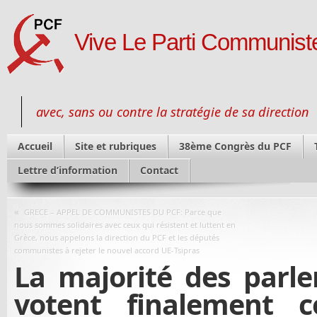
Vive Le Parti Communiste
avec, sans ou contre la stratégie de sa direction
Accueil
Site et rubriques
38ème Congrès du PCF
Lettre d’information
Contact
«
GRECE – APPEL DE COMMUNISTES DU PCF: Parce que
nous sommes solidaires avec ceux qui résistent et luttent en
Grèce, nous appelons la direction du PCF et les députés
communistes à rejeter le nouvel accord UE-Tsipras
La majorité des parl
votent finalement co