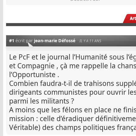
Ar
#1
écrit par
jean-marie Défossé
IL Y A 11 ANS
Le PcF et le journal l’Humanité sous l’é
et Compagnie , çà me rappelle la chan
l’Opportuniste .
Combien faudra-t-il de trahisons supp
dirigeants communistes pour ouvrir les
parmi les militants ?
A moins que les félons en place ne finis
mission : celle d’éradiquer définitive
Véritable) des champs politiques frança