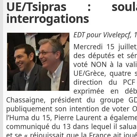
UE/Tsipras : sou
interrogations
EDT pour Vivelepcf, 1
Mercredi 15 juillet
des députés et sé
voté NON à la val
UE/Grèce, quatre s
direction du PCF
exprimée en déb
Chassaigne, président du groupe GD
publiquement son intention de voter O
l’Huma du 15, Pierre Laurent a égaleme
communiqué du 13 dans lequel il saluait
et se « réjouissait que la France ait jou