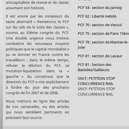
anticapitaliste de masse et de classe,
PCF 54 : section du Jarnisy
assumant son histoire.
Il est animé par les initiateurs du
PCF 62 : Liberté Hebdo
texte alternatif « Remettons le PCF
PCF 70 : section de Vesoul
sur les rails de la lutte des classes »,
soumis au 33ème congrès du PCF.
PCF 75 : section de Paris 15è
Une double urgence nous motive:
PCF 78 : section de Mantes-le-
combattre les nouveaux moyens
Jolie
politiques que le capital mondialisé a
pu se donner en France contre les
PCF 81 : section de Lavaur
travailleurs ; dans le même temps,
PCF 81 : Section des
refuser la dilution du PCF, sa
Bastides/Gaillacois
mutation-liquidation dans la «
gauche » du consensus que la
SNCF: PETITION STOP
direction du PCF a mis explicitement
CONCURRENCE RAIL
à l’ordre du jour des prochains
SNCF: PETITION STOP
congrès de fin 2007 et de 2008.
CONCURRENCE RAIL
Nous mettons en ligne des articles
de nos camarades, ou des articles
qui nous semblent pertinents en
précisant leur source.