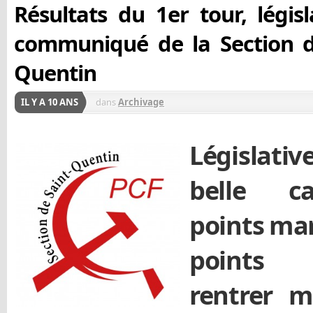
Résultats du 1er tour, législa
communiqué de la Section d
Quentin
IL Y A 10 ANS
dans
Archivage
Législativ
belle c
points ma
points 
rentrer m