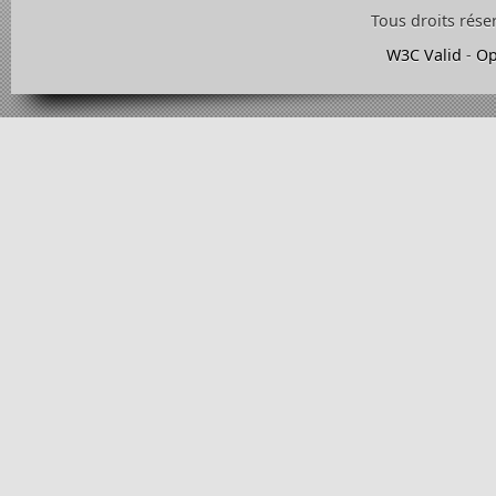
Tous droits rése
W3C Valid
-
Op