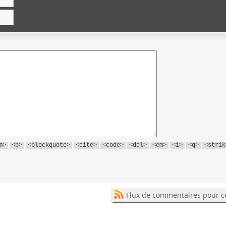
m>
<b>
<blockquote>
<cite>
<code>
<del>
<em>
<i>
<q>
<strik
Flux de commentaires pour ce