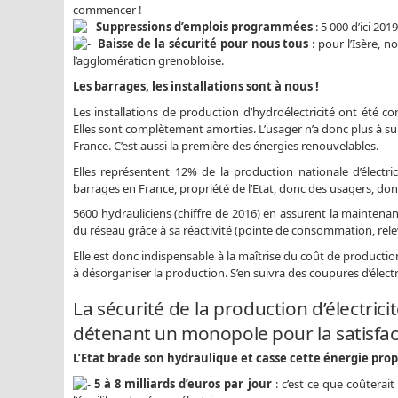
commencer !
Suppressions d’emplois programmées
: 5 000 d’ici 201
Baisse de la sécurité pour nous tous
: pour l’Isère, 
l’agglomération grenobloise.
Les barrages, les installations sont à nous !
Les installations de production d’hydroélectricité ont été co
Elles sont complètement amorties. L’usager n’a donc plus à sup
France. C’est aussi la première des énergies renouvelables.
Elles représentent 12% de la production nationale d’électri
barrages en France, propriété de l’Etat, donc des usagers, d
5600 hydrauliciens (chiffre de 2016) en assurent la maintenanc
du réseau grâce à sa réactivité (pointe de consommation, relev
Elle est donc indispensable à la maîtrise du coût de production
à désorganiser la production. S’en suivra des coupures d’électri
La sécurité de la production d’électric
détenant un monopole pour la satisfac
L’Etat brade son hydraulique et casse cette énergie prop
5 à 8 milliards d’euros par jour
: c’est ce que coûterai