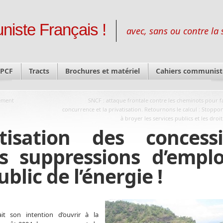
niste Français !
avec, sans ou contre la 
 PCF
Tracts
Brochures et matériel
Cahiers communist
ement
SNCF : attaque frontale contre les cheminots pour fa
concurrence et la privatisation. Retournons le calcul : Stoppo
à broyer les services publics et les droit
isation des concessi
s suppressions d’emplo
lic de l’énergie !
it son intention d’ouvrir à la