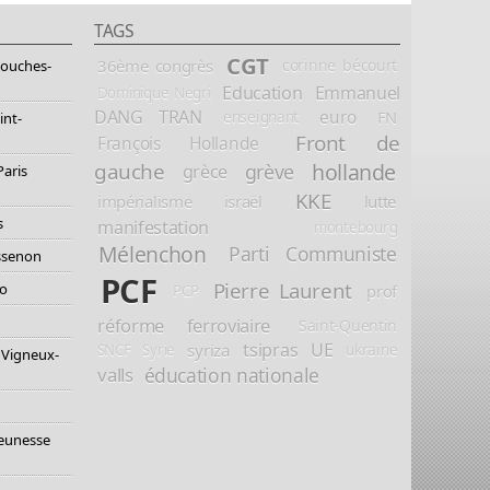
TAGS
CGT
36ème congrès
corinne bécourt
Bouches-
Education
Emmanuel
Dominique Negri
DANG TRAN
euro
FN
enseignant
int-
Front de
François Hollande
hollande
gauche
grève
grèce
Paris
KKE
impérialisme
israël
lutte
s
manifestation
montebourg
Mélenchon
Parti Communiste
essenon
PCF
Pierre Laurent
io
prof
PCP
réforme ferroviaire
Saint-Quentin
tsipras
UE
syriza
ukraine
SNCF
Syrie
 Vigneux-
éducation nationale
valls
jeunesse