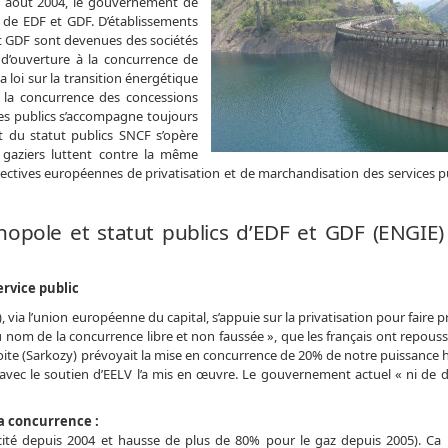
 9 août 2004, le gouvernement de
t de EDF et GDF. D’établissements
et GDF sont devenues des sociétés
 d’ouverture à la concurrence de
la loi sur la transition énergétique
à la concurrence des concessions
vices publics s’accompagne toujours
 du statut publics SNCF s’opère
 gaziers luttent contre la même
ectives européennes de privatisation et de marchandisation des services pub
opole et statut publics d’EDF et GDF (ENGIE)
ervice public
 via l’union européenne du capital, s’appuie sur la privatisation pour faire p
au nom de la concurrence libre et non faussée », que les français ont repous
oite (Sarkozy) prévoyait la mise en concurrence de 20% de notre puissance 
ec le soutien d’EELV l’a mis en œuvre. Le gouvernement actuel « ni de dr
la concurrence :
cité depuis 2004 et hausse de plus de 80% pour le gaz depuis 2005). Ca 