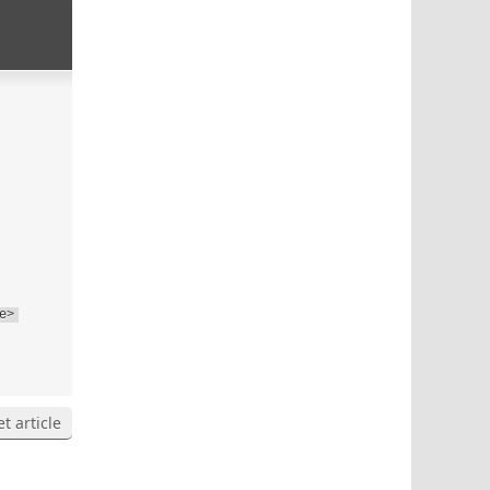
e>
t article