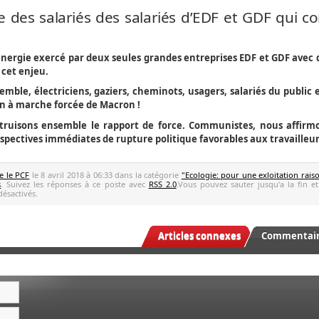
 des salariés des salariés d’EDF et GDF qui c
nergie exercé par deux seules grandes entreprises EDF et GDF avec 
 cet enjeu.
emble, électriciens, gaziers, cheminots, usagers, salariés du public 
ion à marche forcée de Macron !
truisons ensemble le rapport de force. Communistes, nous affirm
spectives immédiates de rupture politique favorables aux travailleur
e le PCF
le 8 avril 2018 à 06:33 dans la catégorie
"Ecologie: pour une exloitation rais
s
. Suivez les réponses à ce poste avec
RSS 2.0
.Vous pouvez sauter jusqu'a la fin et
ésactivés.
Articles connexes
Commentaire