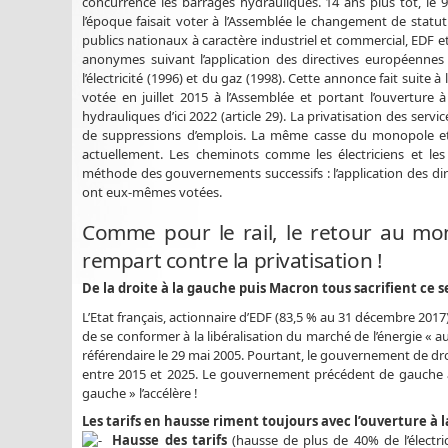
concurrence les barrages hydrauliques. 14 ans plus tôt, le
l’époque faisait voter à l’Assemblée le changement de statu
publics nationaux à caractère industriel et commercial, EDF 
anonymes suivant l’application des directives européennes
l’électricité (1996) et du gaz (1998). Cette annonce fait suite à 
votée en juillet 2015 à l’Assemblée et portant l’ouverture 
hydrauliques d’ici 2022 (article 29). La privatisation des ser
de suppressions d’emplois. La même casse du monopole et
actuellement. Les cheminots comme les électriciens et les
méthode des gouvernements successifs : l’application des dir
ont eux-mêmes votées.
Comme pour le rail, le retour au mon
rempart contre la privatisation !
De la droite à la gauche puis Macron tous sacrifient ce s
L’Etat français, actionnaire d’EDF (83,5 % au 31 décembre 2017),
de se conformer à la libéralisation du marché de l’énergie « 
référendaire le 29 mai 2005. Pourtant, le gouvernement de dr
entre 2015 et 2025. Le gouvernement précédent de gauche av
gauche » l’accélère !
Les tarifs en hausse riment toujours avec l’ouverture à 
Hausse des tarifs
(hausse de plus de 40% de l’électri