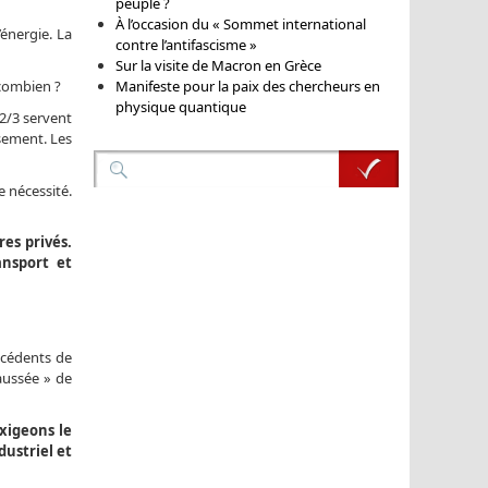
peuple ?
À l’occasion du « Sommet international
’énergie. La
contre l’antifascisme »
Sur la visite de Macron en Grèce
Manifeste pour la paix des chercheurs en
 combien ?
physique quantique
2/3 servent
ssement. Les
 nécessité.
es privés.
ansport et
écédents de
aussée » de
xigeons le
dustriel et