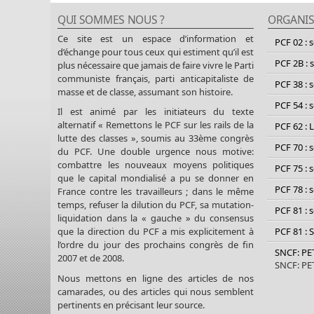
QUI SOMMES NOUS ?
ORGANIS
Ce site est un espace d’information et
PCF 02 : 
d’échange pour tous ceux qui estiment qu’il est
PCF 2B : 
plus nécessaire que jamais de faire vivre le Parti
communiste français, parti anticapitaliste de
PCF 38 : 
masse et de classe, assumant son histoire.
PCF 54 : 
Il est animé par les initiateurs du texte
alternatif « Remettons le PCF sur les rails de la
PCF 62 : 
lutte des classes », soumis au 33ème congrès
PCF 70 : 
du PCF. Une double urgence nous motive:
combattre les nouveaux moyens politiques
PCF 75 : 
que le capital mondialisé a pu se donner en
PCF 78 : 
France contre les travailleurs ; dans le même
temps, refuser la dilution du PCF, sa mutation-
PCF 81 : 
liquidation dans la « gauche » du consensus
PCF 81 : 
que la direction du PCF a mis explicitement à
l’ordre du jour des prochains congrès de fin
SNCF: P
2007 et de 2008.
SNCF: P
Nous mettons en ligne des articles de nos
camarades, ou des articles qui nous semblent
pertinents en précisant leur source.