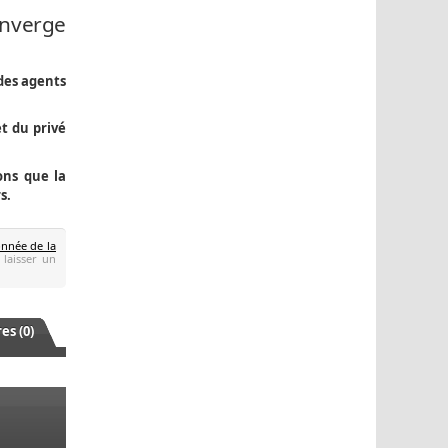
onverge
des agents
et du privé
ons que la
s.
onnée de la
 laisser un
s (0)