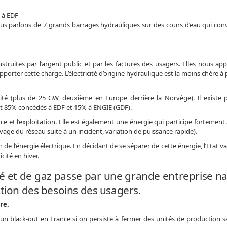
9 à EDF
nous parlons de 7 grands barrages hydrauliques sur des cours d’eau qui con
nstruites par l’argent public et par les factures des usagers. Elles nous ap
porter cette charge. L’électricité d’origine hydraulique est la moins chère à
cité (plus de 25 GW, deuxième en Europe derrière la Norvège). Il existe 
ont 85% concédés à EDF et 15% à ENGIE (GDF).
e et l’exploitation. Elle est également une énergie qui participe fortement à
age du réseau suite à un incident, variation de puissance rapide).
 de l’énergie électrique. En décidant de se séparer de cette énergie, l’Etat v
cité en hiver.
ité et de gaz passe par une grande entreprise n
tion des besoins des usagers.
re.
t un black-out en France si on persiste à fermer des unités de production s