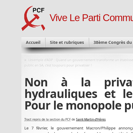
Vive Le Parti Commu
Accueil
Site et rubriques
38ème Congrès du
«
L’exemple d’ADP : Quand un gouvernement transforme un établiss
public en SA, c’est toujours pour privatiser !
Non à la privat
hydrauliques et le
Pour le monopole pub
Tract repris de la section du PCF
de
Saint-Martin-d’Hères
Le 7 février, le gouvernement Macron/Philippe annonça