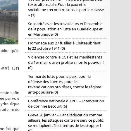
texte alternatif « Pour la paix et le
socialisme : reconstruisons le parti de classe
» (1)
Solidarité avec les travailleurs et l’ensemble
de la population en lutte en Guadeloupe et
en Martinique (0)
Hommage aux 27 fusillés à Châteaubriant
le 22 octobre 1941 (0)
lics qu’ils
Violences contre la CGT et les manifestants
du 1er mai : qui en profite sinon le pouvoir !
 est un
(0)
1er mai de lutte pour la paix, pour la
défense des libertés, pour les
revendications ouvrières, contre le régime
anti-populaire (0)
ression afin
sée par voie
Conférence nationale du PCF – Intervention
hydraulique
de Corinne Bécourt (6)
oite, ni de
Grève 26 janvier – Dans l’éducation comme
ailleurs, les attaques contre le service public
se multiplient. Il est temps de les stopper !
ne fait que
(0)