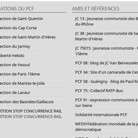
ATIONS DU PCF
AMIS ET RÉFÉRENCES
section de Saint-Quentin
JC 13 : Jeunesse communiste des 
du-Rhône
section du Cap Corse
JC 38 : Jeunesse communiste de Sa
section de Saint-Martin d'Hères
Martin d'Hères
section du Jarnisy
JC 75015 : Jeunesse communiste - 
15ème
Liberté Hebdo
PCF 08 : blog de JC Van Bervessele
section de Vesoul
PCF 34 : Site d'un camarade de C
section de Paris 15ème
PCF 58 - Guérigny - blog de Paul R
section de Mantes-le-Jolie
PCF 75 : Collectif RATP-Bus
section de Lavaur
PCF 91 : expression communiste à
Section des Bastides/Gaillacois
sur-Seine
ETITION STOP CONCURRENCE RAIL
Solidarité internationale PCF
ETITION STOP CONCURRENCE RAIL
WFDY/Fédération mondiale de la 
démocratique