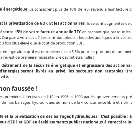
ité énergétique
. Ils consacrent plus de 10% de leur revenu à leur facture d
t la privatisation de GDF. Et les actionnaires
, ils se sont augmentés de
eprésente 15% de votre facture annuelle TTC
en sachant que presque les 
Qui paie à votre avis ? Les contribuables sur les aides publiques à l’investi
ix 3 fois plus élevé que le coût de production EDF.
’énergie alors qu’il est normalement de 5,5% pour les produits de première
irer est de première nécessité. Elle devrait être nulle !
u détriment de la Sécurité énergétique et engraissera des actionnair
d’énergie) seront livrés au privé, les secteurs non rentables (tr
vité.
 non faussée !
es premières directives de l’UE en 1996 et 1998 par les gouvernements pr
on de nos barrages hydrauliques au nom de la « concurrence libre et non f
 et la privatisation de des barrages hydrauliques ! C’est possible !
E
tour d’EDF et GDF en établissements publics nationaux à caractère in