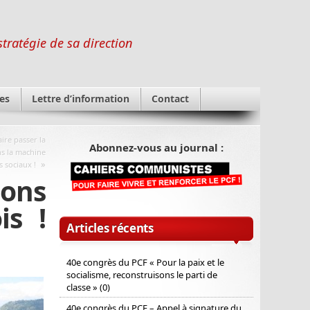
stratégie de sa direction
es
Lettre d’information
Contact
ire passer la
Abonnez-vous au journal :
ns la machine
»
s sociaux !
ons
is !
Articles récents
40e congrès du PCF « Pour la paix et le
socialisme, reconstruisons le parti de
classe » (0)
40e congrès du PCF – Appel à signature du