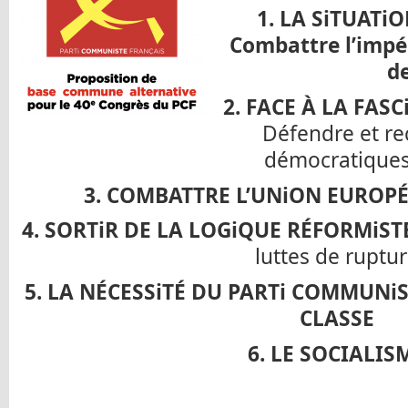
1. LA SiTUATi
Combattre l’impér
d
2. FACE À LA FASC
Défendre et rec
démocratique
3. COMBATTRE L’UNiON EUROP
4. SORTiR DE LA LOGiQUE RÉFORMiSTE
luttes de ruptu
5. LA NÉCESSiTÉ DU PARTi COMMUNi
CLASSE
6. LE SOCIALIS