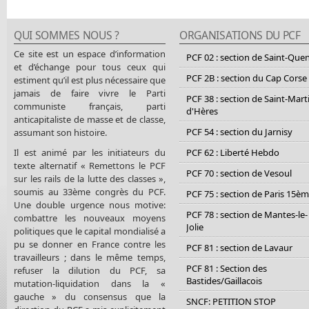
QUI SOMMES NOUS ?
ORGANISATIONS DU PCF
Ce site est un espace d’information
PCF 02 : section de Saint-Que
et d’échange pour tous ceux qui
PCF 2B : section du Cap Corse
estiment qu’il est plus nécessaire que
jamais de faire vivre le Parti
PCF 38 : section de Saint-Mart
communiste français, parti
d'Hères
anticapitaliste de masse et de classe,
PCF 54 : section du Jarnisy
assumant son histoire.
Il est animé par les initiateurs du
PCF 62 : Liberté Hebdo
texte alternatif « Remettons le PCF
PCF 70 : section de Vesoul
sur les rails de la lutte des classes »,
soumis au 33ème congrès du PCF.
PCF 75 : section de Paris 15è
Une double urgence nous motive:
PCF 78 : section de Mantes-le-
combattre les nouveaux moyens
Jolie
politiques que le capital mondialisé a
pu se donner en France contre les
PCF 81 : section de Lavaur
travailleurs ; dans le même temps,
PCF 81 : Section des
refuser la dilution du PCF, sa
Bastides/Gaillacois
mutation-liquidation dans la «
gauche » du consensus que la
SNCF: PETITION STOP