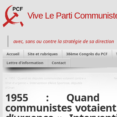
Vive Le Parti Communiste
avec, sans ou contre la stratégie de sa direction
Accueil
Site et rubriques
38ème Congrès du PCF
Lettre d’information
Contact
«
1955 : Quand les députés communistes votaient contre «
Ne
l’état d’urgence ». Intervention d’Alice Sportisse, députée
d’Oran
1955 : Quand l
communistes votaient c