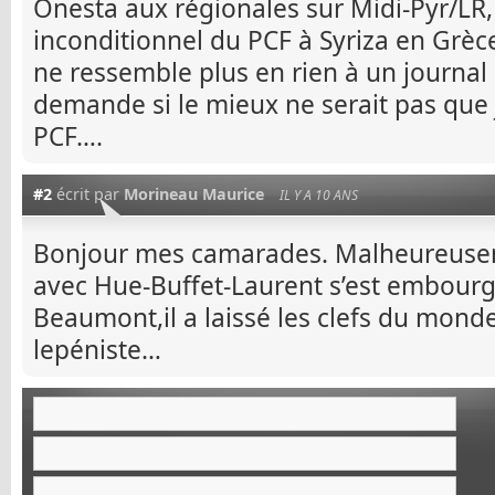
Onesta aux régionales sur Midi-Pyr/LR,
inconditionnel du PCF à Syriza en Grèce
ne ressemble plus en rien à un journa
demande si le mieux ne serait pas que
PCF….
#2
écrit par
Morineau Maurice
IL Y A 10 ANS
Bonjour mes camarades. Malheureusem
avec Hue-Buffet-Laurent s’est embour
Beaumont,il a laissé les clefs du monde
lepéniste…