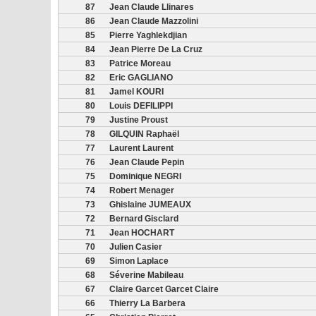
87
Jean Claude Llinares
86
Jean Claude Mazzolini
85
Pierre Yaghlekdjian
84
Jean Pierre De La Cruz
83
Patrice Moreau
82
Eric GAGLIANO
81
Jamel KOURI
80
Louis DEFILIPPI
79
Justine Proust
78
GILQUIN Raphaël
77
Laurent Laurent
76
Jean Claude Pepin
75
Dominique NEGRI
74
Robert Menager
73
Ghislaine JUMEAUX
72
Bernard Gisclard
71
Jean HOCHART
70
Julien Casier
69
Simon Laplace
68
Séverine Mabileau
67
Claire Garcet Garcet Claire
66
Thierry La Barbera