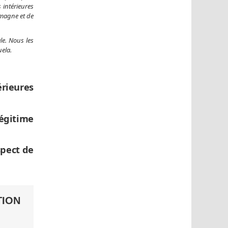
 intérieures
emagne et de
le. Nous les
uela.
érieures
légitime
spect de
TION