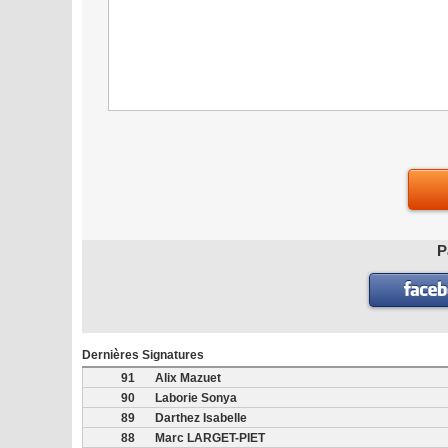
P
Dernières Signatures
91
Alix Mazuet
90
Laborie Sonya
89
Darthez Isabelle
88
Marc LARGET-PIET