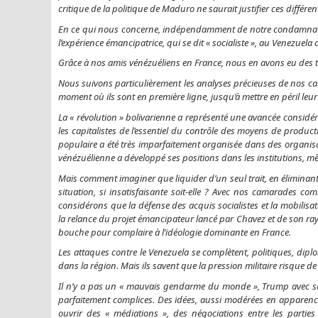
critique de la politique de Maduro ne saurait justifier ces différen
En ce qui nous concerne, indépendamment de notre condamnatio
l’expérience émancipatrice, qui se dit « socialiste », au Venezuela
Grâce à nos amis vénézuéliens en France, nous en avons eu de
Nous suivons particulièrement les analyses précieuses de nos c
moment où ils sont en première ligne, jusqu’à mettre en péril leur l
La « révolution » bolivarienne a représenté une avancée considéra
les capitalistes de l’essentiel du contrôle des moyens de producti
populaire a été très imparfaitement organisée dans des organisat
vénézuélienne a développé ses positions dans les institutions, m
Mais comment imaginer que liquider d’un seul trait, en éliminant 
situation, si insatisfaisante soit-elle ? Avec nos camarades c
considérons que la défense des acquis socialistes et la mobilisat
la relance du projet émancipateur lancé par Chavez et de son ray
bouche pour complaire à l’idéologie dominante en France.
Les attaques contre le Venezuela se complètent, politiques, dipl
dans la région. Mais ils savent que la pression militaire risque de
Il n’y a pas un « mauvais gendarme du monde », Trump avec ses
parfaitement complices. Des idées, aussi modérées en apparenc
ouvrir des « médiations », des négociations entre les parties :