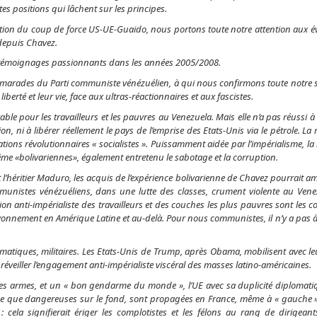
tes positions qui lâchent sur les principes.
n du coup de force US-UE-Guaido, nous portons toute notre attention aux év
 depuis Chavez.
s témoignages passionnants dans les années 2005/2008.
amarades du Parti communiste vénézuélien, à qui nous confirmons toute notre s
iberté et leur vie, face aux ultras-réactionnaires et aux fascistes.
ble pour les travailleurs et les pauvres au Venezuela. Mais elle n’a pas réussi 
on, ni à libérer réellement le pays de l’emprise des Etats-Unis via le pétrole. La
ions révolutionnaires « socialistes ». Puissamment aidée par l’impérialisme, la
ême «bolivariennes», également entretenu le sabotage et la corruption.
l’héritier Maduro, les acquis de l’expérience bolivarienne de Chavez pourrait amé
ommunistes vénézuéliens, dans une lutte des classes, crument violente au Ven
ion anti-impérialiste des travailleurs et des couches les plus pauvres sont les c
onnement en Amérique Latine et au-delà. Pour nous communistes, il n’y a pas à f
omatiques, militaires. Les Etats-Unis de Trump, après Obama, mobilisent avec l
 réveiller l’engagement anti-impérialiste viscéral des masses latino-américaines.
 armes, et un « bon gendarme du monde », l’UE avec sa duplicité diplomatiq
e que dangereuses sur le fond, sont propagées en France, même à « gauche ».
 cela signifierait ériger les complotistes et les félons au rang de dirigeant