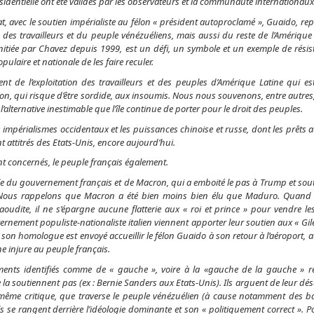
résidentielle ont été validés par les observateurs et la communauté internationaux
at, avec le soutien impérialiste au félon « président autoproclamé », Guaido, re
des travailleurs et du peuple vénézuéliens, mais aussi du reste de l’Amérique 
 initiée par Chavez depuis 1999, est un défi, un symbole et un exemple de résis
ulaire et nationale de les faire reculer.
ent de l’exploitation des travailleurs et des peuples d’Amérique Latine qui es
eçon, qui risque d’être sordide, aux insoumis. Nous nous souvenons, entre autres,
l’alternative inestimable que l’île continue de porter pour le droit des peuples.
impérialismes occidentaux et les puissances chinoise et russe, dont les prêts 
nt attitrés des Etats-Unis, encore aujourd’hui.
ont concernés, le peuple français également.
 du gouvernement français et de Macron, qui a emboité le pas à Trump et souti
 Nous rappelons que Macron a été bien moins bien élu que Maduro. Quand il
aoudite, il ne s’épargne aucune flatterie aux « roi et prince » pour vendre l
ement populiste-nationaliste italien viennent apporter leur soutien aux « Gile
son homologue est envoyé accueillir le félon Guaido à son retour à l’aéroport, 
e injure au peuple français.
ents identifiés comme de « gauche », voire à la «gauche de la gauche » r
la soutiennent pas (ex : Bernie Sanders aux Etats-Unis). Ils arguent de leur dé
e, même critique, que traverse le peuple vénézuélien (à cause notamment des 
 ils se rangent derrière l’idéologie dominante et son « politiquement correct ». P