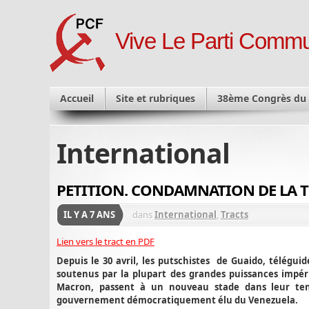
Vive Le Parti Commu
Accueil
Site et rubriques
38ème Congrès du
International
PETITION. CONDAMNATION DE LA TE
IL Y A 7 ANS
dans
International
,
Tracts
Lien vers le tract en PDF
Depuis le 30 avril, les putschistes de Guaido, téléguid
soutenus par la plupart des grandes puissances impéri
Macron, passent à un nouveau stade dans leur tent
gouvernement démocratiquement élu du Venezuela.