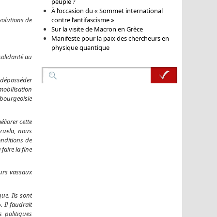
peuple ?
À l’occasion du « Sommet international
olutions de
contre l’antifascisme »
Sur la visite de Macron en Grèce
Manifeste pour la paix des chercheurs en
physique quantique
olidarité au
à déposséder
 mobilisation
 bourgeoisie
liorer cette
ezuela, nous
onditions de
aire la fine
eurs vassaux
ue. Ils sont
 Il faudrait
s politiques