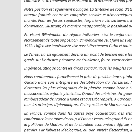
contestée. Le déroulement et le résultat de la dernière élection p
Notre position est également politique. La tentative de coup d’Et
attaque frontale contre les conquêtes sociales et démocratiques 
monde. Pour les forces capitalistes, l’expérience vénézuélienne,
domination, illustrant, de manière insupportable, la possibilité pop
En visant l’élimination du régime bolivarien, c’est le renforcem
l’écrasement de toute opposition. L’impérialisme veut faire une l
1973. L’offensive impérialiste vise aussi directement Cuba et toute 
Le Venezuela est également devenu un point de tension entre les 
gagés sur l’industrie pétrolière vénézuélienne, fournisseur et clie
Ingérence, attaque contre les droits sociaux : tous les peuples s
Nous condamnons formellement la prise de position inacceptable
Guaido dans son entreprise de déstabilisation du Venezuela.
dictatures les plus rétrogrades de la planète, comme l’Arabie S
massacrent les enfants yéménites. Quand des ministres du gouvern
l’ambassadeur de France à Rome est aussitôt rappelé. A Caracas, 
tous les principes diplomatiques. Cette position de Macron est un
En France, comme dans les autres pays occidentaux, des élém
condamner la tentative de coup d’Etat au Venezuela quand ils ne 
la politique de Maduro et de la situation économique difficil
pétrole). Par faiblesse idéologique, ou par intérêt électoraliste,