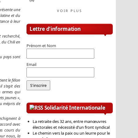
.
présente une
VOIR PLUS
latine et du
tance à leur
Lettre d’information
t recherché,
 du Chili en
Prénom et Nom
au pays sont
Email
ent le félon
 s’agit des
es armes qui
ts jaunes »,
au mépris de
Solidarité Internationale
echignent à
La retraite des 32 ans, entre manœuvres
saccord avec
électorales et nécessité d’un front syndical
bas cours du
Le chemin vers la paix ou un leurre pour le
our nous, la