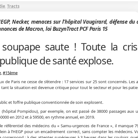
die
,
Tracts
HEGP, Necker, menaces sur l’hôpital Vaugirard, défense du 
annonces de Macron, loi Buzyn
Tract PCF Paris 15
 soupape saute ! Toute la cri
re publique de santé explose.
e
,
#15ème
 de Paris ne cesse de s’étendre : 17 services sur 25 sont concernés. Les 
tant la situation est devenue critique pour tout le secteur et pour les patie
ublic et l’offre publique conventionnée de soin explosent.
P (hôpital Pompidou), par exemple, on est passé de 38000 passages aux 
50000 en 2012 et à 59500, en rythme annuel, en 2019.
 le référentiel des médecins du « Samu-urgences de France », il manque 7
lein à l’HEGP pour un encadrement correct, sans compter les médecins. V
a correspond : à des attentes supérieures à 3 heures dans les couloirs, que