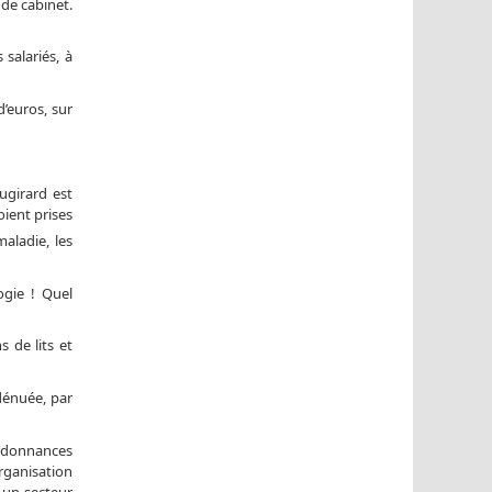
de cabinet.
salariés, à
’euros, sur
ugirard est
ient prises
aladie, les
ogie ! Quel
 de lits et
dénuée, par
 ordonnances
rganisation
 un secteur