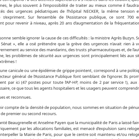
es, le plus souvent à l’impossibilité de traiter au mieux comme il faudrai
cités des urgences pédiatriques de l’hôpital NECKER, la même tension
e s’expriment. Sur l’ensemble de l’Assistance publique, ce sont 700 
t pour revenir à niveau, après 20 ans d’augmentation de la fréquentatio
onne semble ignorer la cause de ces difficultés : la ministre Agrès Buzyn. S
 Sénat », elle a osé prétendre que la grève des urgences n’avait rien à vo
vernement au service des mandarins, des trusts pharmaceutiques et, de l’aut
 les problèmes de sécurité aux urgences sont principalement liés aux si
extrêmes !
une canicule ou une épidémie de grippe pointent, correspond à une politi
recteur général de l’Assistance Publique font semblant de l’ignorer. Ils pr
ent par ici (47 postes pour toute l’AP-HP, moins de 2 par service !), aux
saire, ce que tous les agents hospitaliers et les usagers peuvent comprendr
ues et reconnues.
 tenir compte de la densité de population, nous sommes en situation de pénur
, de premier ou second recours.
anté Beaugrenelle et Anselme Payen que la municipalité de Paris a laissé fair
riquement par les allocations familiales, est menacé d’expulsion sans relog
interpeller la Mairie de Paris, pour que le centre soit maintenu et/ou relog