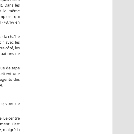
t. Dans les
 et la même
emplois qui
n (+3,4% en
ur la chaîne
ir avec les
re côté, les
tuations de
que de sape
omettent une
 agents des
e.
ie, voire de
e. Le centre
ement. C’est
é, malgré la