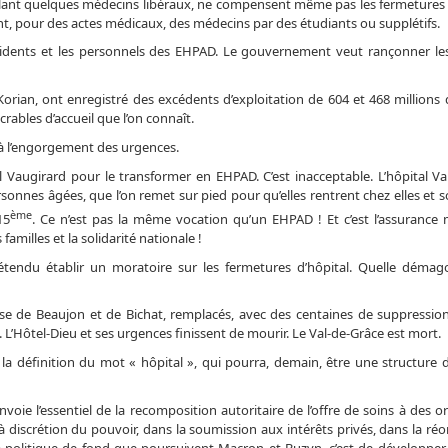
blant quelques médecins libéraux, ne compensent même pas les fermetures 
ent, pour des actes médicaux, des médecins par des étudiants ou supplétifs.
sidents et les personnels des EHPAD. Le gouvernement veut rançonner les 
rian, ont enregistré des excédents d’exploitation de 604 et 468 millions d
crables d’accueil que l’on connaît.
 à l’engorgement des urgences.
l Vaugirard pour le transformer en EHPAD. C’est inacceptable. L’hôpital Va
nes âgées, que l’on remet sur pied pour qu’elles rentrent chez elles et so
ème
15
. Ce n’est pas la même vocation qu’un EHPAD ! Et c’est l’assurance m
familles et la solidarité nationale !
étendu établir un moratoire sur les fermetures d’hôpital. Quelle démag
e de Beaujon et de Bichat, remplacés, avec des centaines de suppressions
 L’Hôtel-Dieu et ses urgences finissent de mourir. Le Val-de-Grâce est mort.
 la définition du mot « hôpital », qui pourra, demain, être une structure 
voie l’essentiel de la recomposition autoritaire de l’offre de soins à des
 discrétion du pouvoir, dans la soumission aux intérêts privés, dans la réo
a politique de fond que poursuivent Macron et Buzyn, c’est de développer