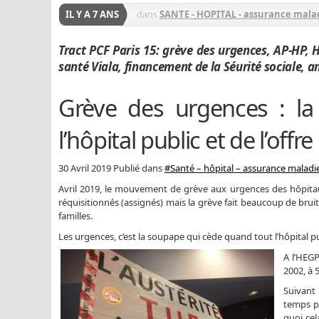
IL Y A 7 ANS
dans
SANTE - HOPITAL - assurance mala
Tract PCF Paris 15: grève des urgences, AP-HP, 
santé Viala, financement de la Séurité sociale, 
Grève des urgences : la
l’hôpital public et de l’off
30 Avril 2019 Publié dans
#Santé – hôpital – assurance maladi
Avril 2019, le mouvement de grève aux urgences des hôpitaux
réquisitionnés (assignés) mais la grève fait beaucoup de bruit 
familles.
Les urgences, c’est la soupape qui cède quand tout l’hôpital p
A l’HEG
2002, à 
Suivant
temps p
quoi cel