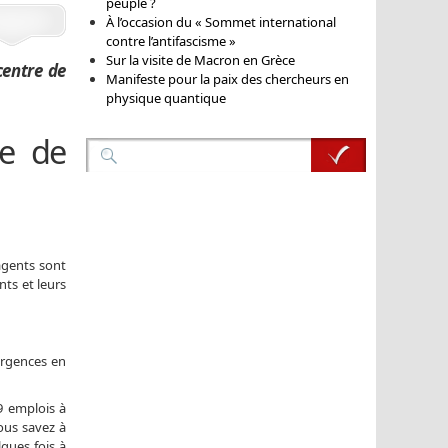
peuple ?
À l’occasion du « Sommet international
contre l’antifascisme »
Sur la visite de Macron en Grèce
centre de
Manifeste pour la paix des chercheurs en
physique quantique
se de
agents sont
nts et leurs
urgences en
9 emplois à
ous savez à
lques fois à