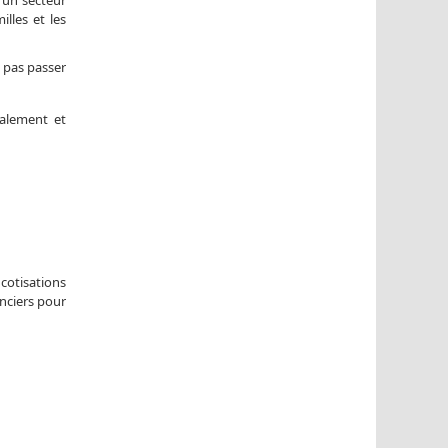
lles et les
t pas passer
calement et
 cotisations
anciers pour