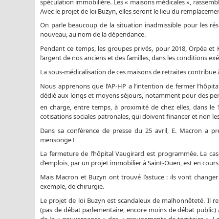
spéculation immobilière. Les « maisons médicales », rassem
Avec le projet de loi Buzyn, elles seront le lieu du remplacem
On parle beaucoup de la situation inadmissible pour les ré
nouveau, au nom de la dépendance.
Pendant ce temps, les groupes privés, pour 2018, Orpéa et Ko
l’argent de nos anciens et des familles, dans les conditions exé
La sous-médicalisation de ces maisons de retraites contribue
Nous apprenons que l’AP-HP a l’intention de fermer l’hôpita
dédié aux longs et moyens séjours, notamment pour des person
en charge, entre temps, à proximité de chez elles, dans le 
cotisations sociales patronales, qui doivent financer et non les 
Dans sa conférence de presse du 25 avril, E. Macron a pr
mensonge !
La fermeture de l’hôpital Vaugirard est programmée. La cass
d’emplois, par un projet immobilier à Saint-Ouen, est en cours.
Mais Macron et Buzyn ont trouvé l’astuce : ils vont changer
exemple, de chirurgie.
Le projet de loi Buzyn est scandaleux de malhonnêteté. Il ren
(pas de débat parlementaire, encore moins de débat public) à
de la « gouvernance » des « groupements de territoire ». L