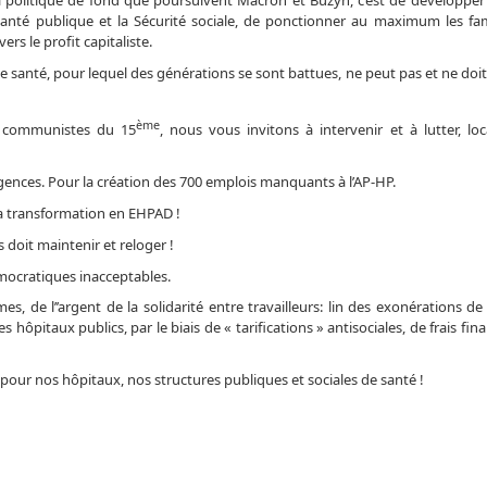
 santé publique et la Sécurité sociale, de ponctionner au maximum les fami
ers le profit capitaliste.
de santé, pour lequel des générations se sont battues, ne peut pas et ne doi
ème
ts, communistes du 15
, nous vous invitons à intervenir et à lutter, lo
gences. Pour la création des 700 emplois manquants à l’AP-HP.
 sa transformation en EHPAD !
 doit maintenir et reloger !
émocratiques inacceptables.
es, de l’’argent de la solidarité entre travailleurs: lin des exonérations de
s hôpitaux publics, par le biais de « tarifications » antisociales, de frais fin
ur nos hôpitaux, nos structures publiques et sociales de santé !