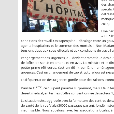
des dram
spécifi
détress
manquen
2018).
Une pers
« Public
conditions de travail. On s’aperçoit du décalage entre un gou
agents hospitaliers et le commun des mortels ! Non Madame,
tensions dues aux sous-effectifs et aux conditions de travail 
L’engorgement des urgences, qui devient dramatique dès qu’
de l’offre de santé en amont et en aval. La ministre et le di
petite prime (60 euros, c’est un dû !), par-là, un aménagem
urgences. C’est un changement de cap structurel qui est néces
La fréquentation des urgences gonfle pour des raisons conn
ème
Dans le 15
, ce qui peut paraître surprenant, mais il faut
désert médical, en termes d’offre conventionnée de secteur 1
La situation s’est aggravée avec la fermeture des centres de s
de santé de la rue Viala (30000 passages par an), fondé histo
inadmissible. Nous appelons, avec les associations locales, à 