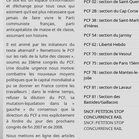
PCF 02 : section de Saint-Que
et d’échange pour tous ceux qui
PCF 2B : section du Cap Corse
estiment qu’il est plus nécessaire que
jamais de faire vivre le Parti
PCF 38 : section de Saint-Mart
communiste français, parti
d'Hères
anticapitaliste de masse et de classe,
PCF 54 : section du Jarnisy
assumant son histoire.
Il est animé par les initiateurs du
PCF 62 : Liberté Hebdo
texte alternatif « Remettons le PCF
PCF 70 : section de Vesoul
sur les rails de la lutte des classes »,
soumis au 33ème congrès du PCF.
PCF 75 : section de Paris 15è
Une double urgence nous motive:
PCF 78 : section de Mantes-le-
combattre les nouveaux moyens
Jolie
politiques que le capital mondialisé a
pu se donner en France contre les
PCF 81 : section de Lavaur
travailleurs ; dans le même temps,
PCF 81 : Section des
refuser la dilution du PCF, sa
Bastides/Gaillacois
mutation-liquidation dans la «
gauche » du consensus que la
SNCF: PETITION STOP
direction du PCF a mis explicitement
CONCURRENCE RAIL
à l’ordre du jour des prochains
SNCF: PETITION STOP
congrès de fin 2007 et de 2008.
CONCURRENCE RAIL
Nous mettons en ligne des articles