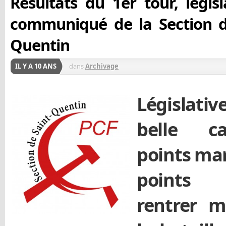
Résultats du 1er tour, législa
communiqué de la Section d
Quentin
IL Y A 10 ANS
dans
Archivage
Législativ
belle c
points ma
points 
rentrer m