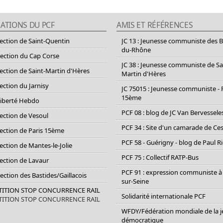
ATIONS DU PCF
AMIS ET RÉFÉRENCES
section de Saint-Quentin
JC 13 : Jeunesse communiste des 
du-Rhône
section du Cap Corse
JC 38 : Jeunesse communiste de Sa
section de Saint-Martin d'Hères
Martin d'Hères
section du Jarnisy
JC 75015 : Jeunesse communiste - 
15ème
Liberté Hebdo
PCF 08 : blog de JC Van Bervessele
section de Vesoul
PCF 34 : Site d'un camarade de C
section de Paris 15ème
PCF 58 - Guérigny - blog de Paul R
section de Mantes-le-Jolie
PCF 75 : Collectif RATP-Bus
section de Lavaur
PCF 91 : expression communiste à
Section des Bastides/Gaillacois
sur-Seine
ETITION STOP CONCURRENCE RAIL
Solidarité internationale PCF
ETITION STOP CONCURRENCE RAIL
WFDY/Fédération mondiale de la 
démocratique