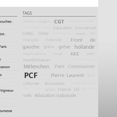
TAGS
CGT
36ème congrès
corinne bécourt
Bouches-
Education
Emmanuel
Dominique Negri
DANG TRAN
euro
FN
enseignant
int-
Front de
François Hollande
hollande
gauche
grève
grèce
Paris
KKE
impérialisme
israël
lutte
s
manifestation
montebourg
Mélenchon
Parti Communiste
essenon
PCF
Pierre Laurent
io
prof
PCP
réforme ferroviaire
Saint-Quentin
tsipras
UE
syriza
ukraine
SNCF
Syrie
 Vigneux-
éducation nationale
valls
jeunesse