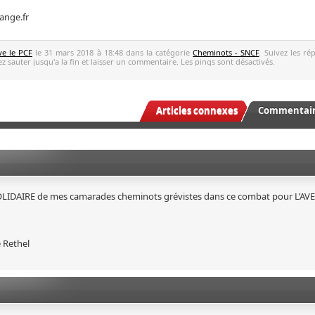
ange.fr
ve le PCF
le 31 mars 2018 à 18:48 dans la catégorie
Cheminots - SNCF
. Suivez les ré
z sauter jusqu'a la fin et laisser un commentaire. Les pings sont désactivés.
Articles connexes
Commentaire
t SOLIDAIRE de mes camarades cheminots grévistes dans ce combat pour L’A
 Rethel