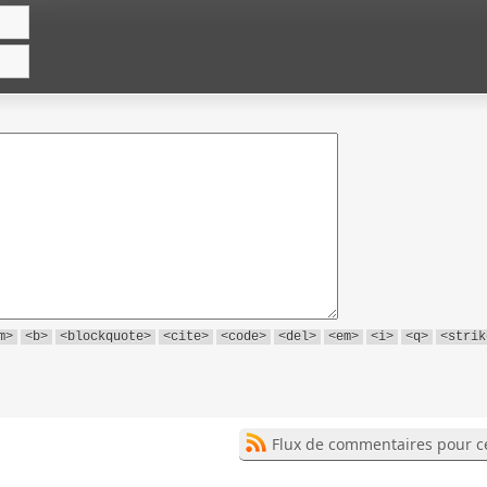
m>
<b>
<blockquote>
<cite>
<code>
<del>
<em>
<i>
<q>
<strik
Flux de commentaires pour ce