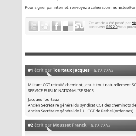
Pour signer par internet: renvoyez à cahierscommunistes@or
Cet article a été posté par
Vi
poste avec
RSS 2.0
.Vous pouve
#1
écrit par
Tourtaux Jacques
IL Y A 8 ANS
Militant CGT retraité cheminot, je suis tout naturellemen
SERVICE PUBLIC NATIONALISE SNCF.
Jacques Tourtaux
Ancien Secrétaire général du syndicat CGT des cheminots de
Ancien Secrétaire général de l’UL CGT de Rethel (Ardennes)
#2
écrit par
Mousset Franck
IL Y A 8 ANS