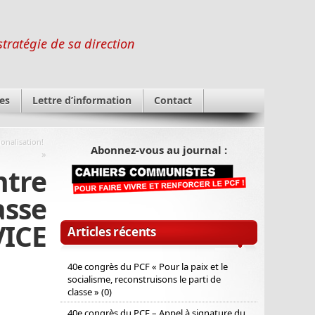
stratégie de sa direction
es
Lettre d’information
Contact
ionalisation!
Abonnez-vous au journal :
»
ntre
sse
VICE
Articles récents
40e congrès du PCF « Pour la paix et le
socialisme, reconstruisons le parti de
classe » (0)
40e congrès du PCF – Appel à signature du