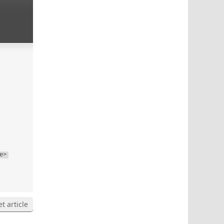
e>
t article