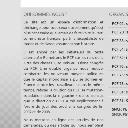
QUI SOMMES NOUS ?
ORGANIS
Ce site est un espace d’information et
PCF 02 : 
d’échange pour tous ceux qui estiment qu’il est
PCF 2B : 
plus nécessaire que jamais de faire vivre le Parti
communiste français, parti anticapitaliste de
PCF 38 : 
masse et de classe, assumant son histoire.
PCF 54 : 
Il est animé par les initiateurs du texte
alternatif « Remettons le PCF sur les rails de la
PCF 62 : 
lutte des classes », soumis au 33ème congrès
PCF 70 : 
du PCF. Une double urgence nous motive:
combattre les nouveaux moyens politiques
PCF 75 : 
que le capital mondialisé a pu se donner en
PCF 78 : 
France contre les travailleurs ; dans le même
temps, refuser la dilution du PCF, sa mutation-
PCF 81 : 
liquidation dans la « gauche » du consensus
PCF 81 : 
que la direction du PCF a mis explicitement à
l’ordre du jour des prochains congrès de fin
SNCF: P
2007 et de 2008.
SNCF: P
Nous mettons en ligne des articles de nos
camarades, ou des articles qui nous semblent