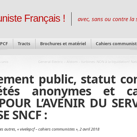
niste Français !
avec, sans ou contre la 
 PCF
Tracts
Brochures et matériel
Cahiers communist
s unis
General Electric – Alstom – turbines: NON à la liquidation! Nat
ement public, statut co
iétés anonymes et ca
N POUR L’AVENIR DU SER
E SNCF :
les autres, « vivelepcf – cahiers communistes », 2 avril 2018