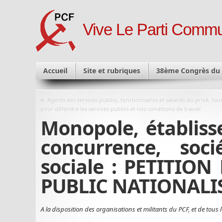
Vive Le Parti Commu
Accueil
Site et rubriques
38ème Congrès du
«
Agents des services publics, fonctionnaires et salariés du privé, tou
pour défendre les services publics et nos conditions de travail
Monopole, établiss
concurrence, soc
sociale : PETITIO
PUBLIC NATIONALIS
A la disposition des organisations et militants du PCF, et de tous 