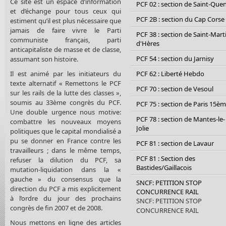
Ce site est un espace d’information
PCF 02 : section de Saint-Que
et d’échange pour tous ceux qui
PCF 2B : section du Cap Corse
estiment qu’il est plus nécessaire que
jamais de faire vivre le Parti
PCF 38 : section de Saint-Mart
communiste français, parti
d'Hères
anticapitaliste de masse et de classe,
PCF 54 : section du Jarnisy
assumant son histoire.
Il est animé par les initiateurs du
PCF 62 : Liberté Hebdo
texte alternatif « Remettons le PCF
PCF 70 : section de Vesoul
sur les rails de la lutte des classes »,
soumis au 33ème congrès du PCF.
PCF 75 : section de Paris 15è
Une double urgence nous motive:
PCF 78 : section de Mantes-le-
combattre les nouveaux moyens
Jolie
politiques que le capital mondialisé a
pu se donner en France contre les
PCF 81 : section de Lavaur
travailleurs ; dans le même temps,
PCF 81 : Section des
refuser la dilution du PCF, sa
Bastides/Gaillacois
mutation-liquidation dans la «
gauche » du consensus que la
SNCF: PETITION STOP
direction du PCF a mis explicitement
CONCURRENCE RAIL
à l’ordre du jour des prochains
SNCF: PETITION STOP
congrès de fin 2007 et de 2008.
CONCURRENCE RAIL
Nous mettons en ligne des articles