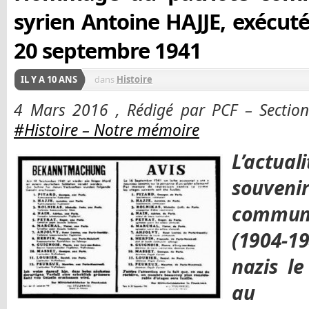
syrien Antoine HAJJE, exécuté 
20 septembre 1941
IL Y A 10 ANS
dans
Histoire
4 Mars 2016 , Rédigé par PCF – Sectio
#Histoire – Notre mémoire
L’actu
souve
communi
(1904-19
nazis l
au M