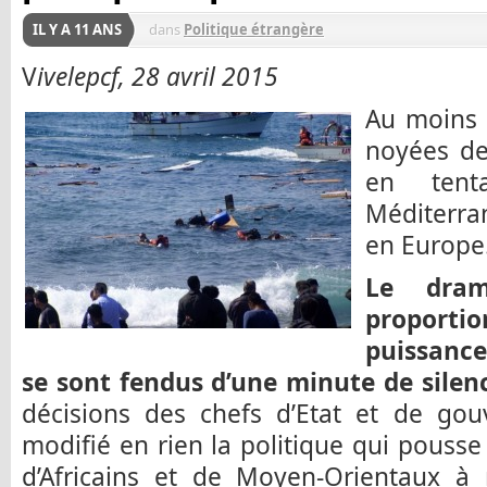
IL Y A 11 ANS
dans
Politique étrangère
V
ivelepcf, 28 avril 2015
Au moins 
noyées de
en tent
Méditerra
en Europe
Le dram
proportio
puissance
se sont fendus d’une minute de silen
décisions des chefs d’Etat et de gou
modifié en rien la politique qui pousse
d’Africains et de Moyen-Orientaux à 