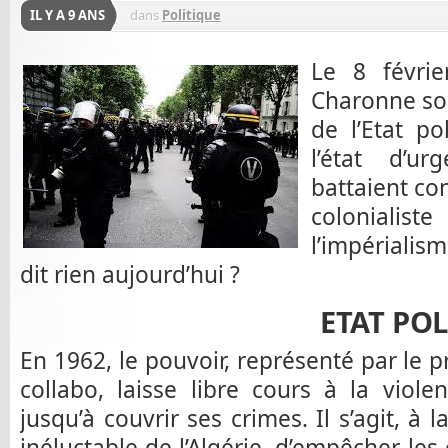
IL Y A 9 ANS
dans
Politique
Le 8 févrie
Charonne so
de l’Etat po
l’état d’ur
battaient con
colonialist
l’impérialis
dit rien aujourd’hui ?
ETAT POL
En 1962, le pouvoir, représenté par le p
collabo, laisse libre cours à la violen
jusqu’à couvrir ses crimes. Il s’agit, à 
inéluctable de l’Algérie, d’empêcher les