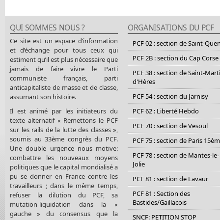
QUI SOMMES NOUS ?
ORGANISATIONS DU PCF
Ce site est un espace d’information
PCF 02 : section de Saint-Que
et d’échange pour tous ceux qui
PCF 2B : section du Cap Corse
estiment qu’il est plus nécessaire que
jamais de faire vivre le Parti
PCF 38 : section de Saint-Mart
communiste français, parti
d'Hères
anticapitaliste de masse et de classe,
PCF 54 : section du Jarnisy
assumant son histoire.
Il est animé par les initiateurs du
PCF 62 : Liberté Hebdo
texte alternatif « Remettons le PCF
PCF 70 : section de Vesoul
sur les rails de la lutte des classes »,
soumis au 33ème congrès du PCF.
PCF 75 : section de Paris 15è
Une double urgence nous motive:
PCF 78 : section de Mantes-le-
combattre les nouveaux moyens
Jolie
politiques que le capital mondialisé a
pu se donner en France contre les
PCF 81 : section de Lavaur
travailleurs ; dans le même temps,
PCF 81 : Section des
refuser la dilution du PCF, sa
Bastides/Gaillacois
mutation-liquidation dans la «
gauche » du consensus que la
SNCF: PETITION STOP