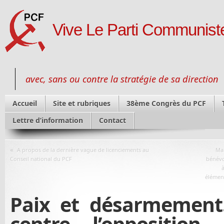
Vive Le Parti Communiste
avec, sans ou contre la stratégie de sa direction
Accueil
Site et rubriques
38ème Congrès du PCF
Lettre d’information
Contact
«
A propos de la dernière vague de licenciements au
Man
Conseil national du PCF
bénévol
élément
Paix et désarmement
centre l’oppositio