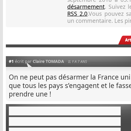
désarmement
. Suivez 
RSS 2.0
.Vous pouvez sau
un commentaire. Les pin
Ar
#1
écrit par
Claire TOMADA
IL Y A 7 ANS
On ne peut pas désarmer la France unil
que tous les pays s’engagent et le fass
prendre une !