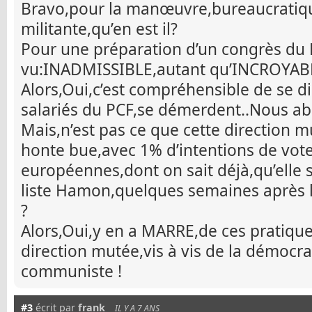
Bravo,pour la manœuvre,bureaucratiqu
militante,qu’en est il?
Pour une préparation d’un congrès du P
vu:INADMISSIBLE,autant qu’INCROYABL
Alors,Oui,c’est compréhensible de se d
salariés du PCF,se démerdent..Nous a
Mais,n’est pas ce que cette direction 
honte bue,avec 1% d’intentions de vote
européennes,dont on sait déjà,qu’elle 
liste Hamon,quelques semaines après
?
Alors,Oui,y en a MARRE,de ces pratiqu
direction mutée,vis à vis de la démocra
communiste !
#3
écrit par
frank
IL Y A 7 ANS