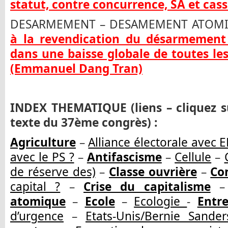
statut, contre concurrence, SA et cass
DESARMEMENT – DESAMEMENT ATOM
à la revendication du désarmement 
dans une baisse globale de toutes le
(Emmanuel Dang Tran)
INDEX THEMATIQUE (liens – cliquez su
texte du 37ème congrès) :
Agriculture
–
Alliance électorale avec E
avec le PS ?
–
Antifascisme
–
Cellule
–
de réserve des)
–
Classe ouvrière
–
Co
capital ?
–
Crise du capitalisme
atomique
–
Ecole
–
Ecologie
-
Entre
d’urgence
–
Etats-Unis/Bernie Sander