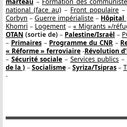
marteau
–
Formation des communistes
national (face au)
–
Front populaire
Corbyn
–
Guerre impérialiste
–
Hôpital 
Khomri
–
Logement
–
« Migrants »/réfu
OTAN
(sortie de)
–
Palestine/Israël
–
P
–
Primaires
–
Programme du CN
R
–
R
« Réforme » ferroviaire
-
Révolution d
–
Sécurité sociale
–
Services publics
–
de la )
–
Socialisme
–
Syriza/Tsipras
–
T
-
Ar