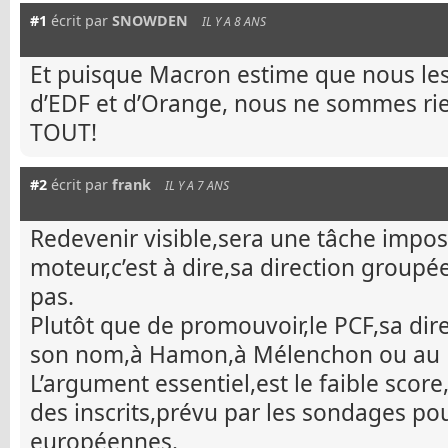
#1
écrit par
SNOWDEN
IL Y A 8 ANS
Et puisque Macron estime que nous les
d’EDF et d’Orange, nous ne sommes ri
TOUT!
#2
écrit par
frank
IL Y A 7 ANS
Redevenir visible,sera une tâche impos
moteur,c’est à dire,sa direction groupé
pas.
Plutôt que de promouvoir,le PCF,sa dir
son nom,à Hamon,à Mélenchon ou au 
L’argument essentiel,est le faible scor
des inscrits,prévu par les sondages pou
européennes.