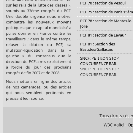
PCF 70 : section de Vesoul
sur les rails de la lutte des classes »,
soumis au 33ème congrès du PCF.
PCF 75 : section de Paris 15è
Une double urgence nous motive:
PCF 78 : section de Mantes-le-
combattre les nouveaux moyens
Jolie
politiques que le capital mondialisé a
pu se donner en France contre les
PCF 81 : section de Lavaur
travailleurs ; dans le même temps,
PCF 81 : Section des
refuser la dilution du PCF, sa
Bastides/Gaillacois
mutation-liquidation dans la «
gauche » du consensus que la
SNCF: PETITION STOP
direction du PCF a mis explicitement
CONCURRENCE RAIL
à l’ordre du jour des prochains
SNCF: PETITION STOP
congrès de fin 2007 et de 2008.
CONCURRENCE RAIL
Nous mettons en ligne des articles
de nos camarades, ou des articles
qui nous semblent pertinents en
précisant leur source.
Tous droits rése
W3C Valid
-
Op