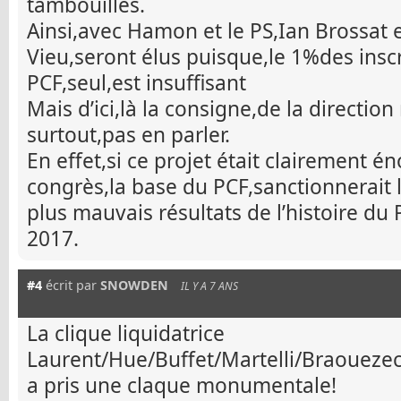
tambouilles.
Ainsi,avec Hamon et le PS,Ian Brossat e
Vieu,seront élus puisque,le 1%des inscr
PCF,seul,est insuffisant
Mais d’ici,là la consigne,de la directio
surtout,pas en parler.
En effet,si ce projet était clairement é
congrès,la base du PCF,sanctionnerait l
plus mauvais résultats de l’histoire du 
2017.
#4
écrit par
SNOWDEN
IL Y A 7 ANS
La clique liquidatrice
Laurent/Hue/Buffet/Martelli/Braouez
a pris une claque monumentale!