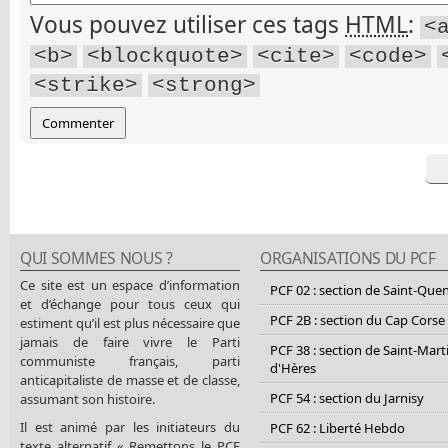
Vous pouvez utiliser ces tags
HTML
:
<
<b>
<blockquote>
<cite>
<code>
<strike>
<strong>
QUI SOMMES NOUS ?
ORGANISATIONS DU PCF
Ce site est un espace d’information
PCF 02 : section de Saint-Que
et d’échange pour tous ceux qui
PCF 2B : section du Cap Corse
estiment qu’il est plus nécessaire que
jamais de faire vivre le Parti
PCF 38 : section de Saint-Mart
communiste français, parti
d'Hères
anticapitaliste de masse et de classe,
PCF 54 : section du Jarnisy
assumant son histoire.
Il est animé par les initiateurs du
PCF 62 : Liberté Hebdo
texte alternatif « Remettons le PCF