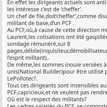
En effet les dirigeants actuels sont ant
les intéresse c’est de ‘cheffer’.
Un chef de file,doit’cheffer’,comme disai
militant de base,d’un PCF .
Au PCF,où,à cause de cette direction 
Laurent,les cotisations ont été gaspill
sondage rémunéré,sur 8
pages,débile(inquisiteur,démobilisateur
l’esprit militant)..
De même,les sommes inouïe versées à c
unis(National Builder)pour être utilis
LePollotec?.
Tous ces dirigeants sont insensibles 
PCF,capricieux,et ne veulent pas rendr
Où est le respect des militants?
Les cadres salariès du PCF, se compor