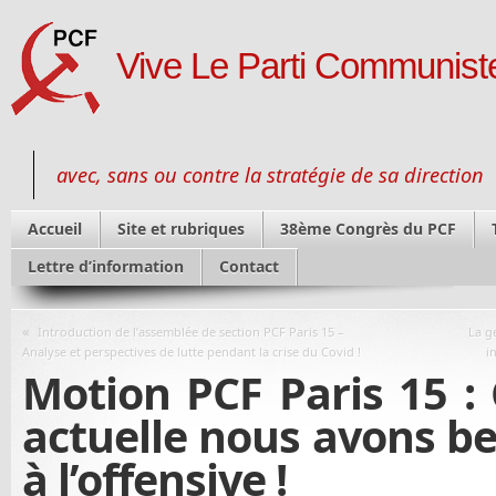
Vive Le Parti Communiste
avec, sans ou contre la stratégie de sa direction
Accueil
Site et rubriques
38ème Congrès du PCF
Lettre d’information
Contact
«
Introduction de l’assemblée de section PCF Paris 15 –
La g
Analyse et perspectives de lutte pendant la crise du Covid !
i
Motion PCF Paris 15 : 
actuelle nous avons be
à l’offensive !