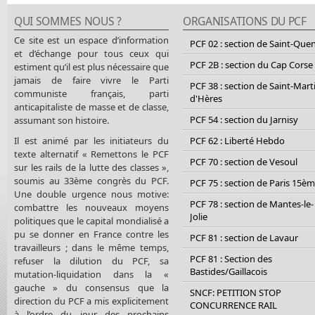
QUI SOMMES NOUS ?
ORGANISATIONS DU PCF
Ce site est un espace d’information
PCF 02 : section de Saint-Que
et d’échange pour tous ceux qui
PCF 2B : section du Cap Corse
estiment qu’il est plus nécessaire que
jamais de faire vivre le Parti
PCF 38 : section de Saint-Mart
communiste français, parti
d'Hères
anticapitaliste de masse et de classe,
PCF 54 : section du Jarnisy
assumant son histoire.
Il est animé par les initiateurs du
PCF 62 : Liberté Hebdo
texte alternatif « Remettons le PCF
PCF 70 : section de Vesoul
sur les rails de la lutte des classes »,
soumis au 33ème congrès du PCF.
PCF 75 : section de Paris 15è
Une double urgence nous motive:
PCF 78 : section de Mantes-le-
combattre les nouveaux moyens
Jolie
politiques que le capital mondialisé a
pu se donner en France contre les
PCF 81 : section de Lavaur
travailleurs ; dans le même temps,
PCF 81 : Section des
refuser la dilution du PCF, sa
Bastides/Gaillacois
mutation-liquidation dans la «
gauche » du consensus que la
SNCF: PETITION STOP
direction du PCF a mis explicitement
CONCURRENCE RAIL
à l’ordre du jour des prochains