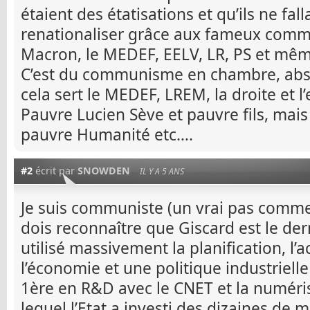
étaient des étatisations et qu’ils ne fal
renationaliser grâce aux fameux commu
Macron, le MEDEF, EELV, LR, PS et mê
C’est du communisme en chambre, absc
cela sert le MEDEF, LREM, la droite et l
Pauvre Lucien Sève et pauvre fils, mais
pauvre Humanité etc….
#2
écrit par
SNOWDEN
IL Y A 5 ANS
Je suis communiste (un vrai pas comme
dois reconnaître que Giscard est le der
utilisé massivement la planification, l’a
l’économie et une politique industriell
1ère en R&D avec le CNET et la numéri
lequel l’Etat a investi des dizaines de m