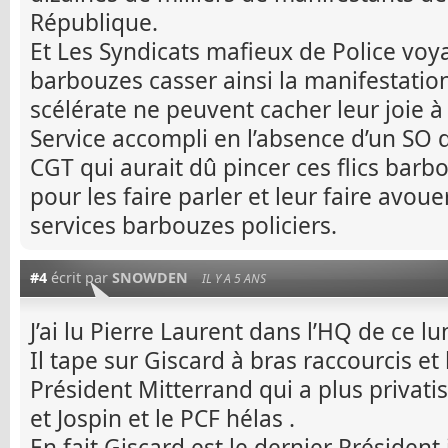
République.
Et Les Syndicats mafieux de Police voy
barbouzes casser ainsi la manifestation
scélérate ne peuvent cacher leur joie 
Service accompli en l’absence d’un SO 
CGT qui aurait dû pincer ces flics barbo
pour les faire parler et leur faire avo
services barbouzes policiers.
#4
écrit par
SNOWDEN
IL Y A 5 ANS
J’ai lu Pierre Laurent dans l’HQ de ce lu
Il tape sur Giscard à bras raccourcis et
Président Mitterrand qui a plus privati
et Jospin et le PCF hélas .
En fait Giscard est le dernier Présiden