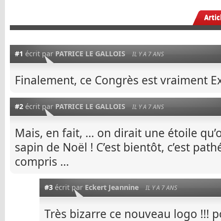
Arti
#1
écrit par
PATRICE LE GALLOIS
IL Y A 7 ANS
Finalement, ce Congrès est vraiment Ex
#2
écrit par
PATRICE LE GALLOIS
IL Y A 7 ANS
Mais, en fait, … on dirait une étoile 
sapin de Noël ! C’est bientôt, c’est path
compris …
#3
écrit par
Eckert Jeannine
IL Y A 7 ANS
Très bizarre ce nouveau logo !!! po