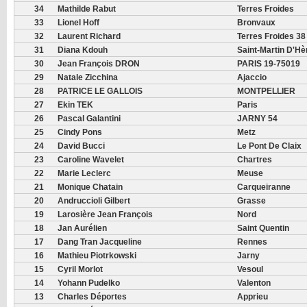
34
Mathilde Rabut
Terres Froides
33
Lionel Hoff
Bronvaux
32
Laurent Richard
Terres Froides 38
31
Diana Kdouh
Saint-Martin D'Hè
30
Jean François DRON
PARIS 19-75019
29
Natale Zicchina
Ajaccio
28
PATRICE LE GALLOIS
MONTPELLIER
27
Ekin TEK
Paris
26
Pascal Galantini
JARNY 54
25
Cindy Pons
Metz
24
David Bucci
Le Pont De Claix
23
Caroline Wavelet
Chartres
22
Marie Leclerc
Meuse
21
Monique Chatain
Carqueiranne
20
Andruccioli Gilbert
Grasse
19
Larosière Jean François
Nord
18
Jan Aurélien
Saint Quentin
17
Dang Tran Jacqueline
Rennes
16
Mathieu Piotrkowski
Jarny
15
Cyril Morlot
Vesoul
14
Yohann Pudelko
Valenton
13
Charles Déportes
Apprieu