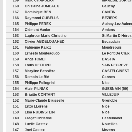
169
Marc CHAPULIOT
MAREUIL SUR C
168
Ghislaine JUMEAUX
Gauchy
167
Dominique BEN
CANTIN
166
Raymond CUBELLS
BEZIERS
165
Philippe PEREK
Aulnoy-Lez-Valen
164
Clément Vanier
Amiens
163
Laghrour Marie Christine
St Martin D Hères
162
Olivier ABDELOUAHED
Escaudain
161
Fabienne Karcz
Mondrepuis
160
Ernesto Monteagudo
Le Pont De Claix
159
Ange TOMEI
BASTIA
158
Louis DEFILIPPI
SAINT-EGREVE
157
Maryline Bessière
CASTELGINEST
156
Romain Le Blé
Cannes
155
Philippe Pellegrini
Nice
154
Alain PILNIAK
GUESNAIN (59)
153
Brigitte CONTANT
VILLEJUIF
152
Marie-Claude Brusselle
Grenoble
151
Enzo LLorens
Nice
150
Elsa RUBINSTEIN
Nice
149
Fregat Christine
Castelnavet
148
Lucile Castex
Noueilles
147
Joel Castex
Mezens