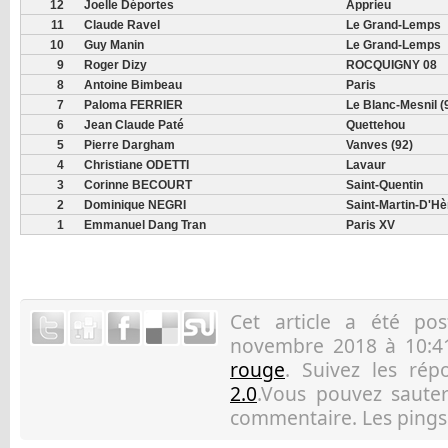
12
Joelle Déportes
Apprieu
11
Claude Ravel
Le Grand-Lemps
10
Guy Manin
Le Grand-Lemps
9
Roger Dizy
ROCQUIGNY 08
8
Antoine Bimbeau
Paris
7
Paloma FERRIER
Le Blanc-Mesnil (
6
Jean Claude Paté
Quettehou
5
Pierre Dargham
Vanves (92)
4
Christiane ODETTI
Lavaur
3
Corinne BECOURT
Saint-Quentin
2
Dominique NEGRI
Saint-Martin-D'Hè
1
Emmanuel Dang Tran
Paris XV
Cet article a été p
novembre 2018 à 10:41
rouge
. Suivez les ré
2.0
.Vous pouvez sauter 
commentaire. Les pings 