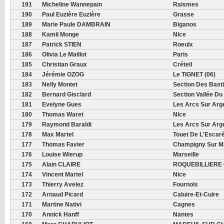
191
Micheline Wannepain
Raismes
190
Paul Euzière Euzière
Grasse
189
Marie Paule DAMBRAIN
Biganos
188
Kamil Monge
Nice
187
Patrick STIEN
Roeulx
186
Olivia Le Maillot
Paris
185
Christian Graux
Créteil
184
Jérémie OZOG
Le TIGNET (06)
183
Nelly Montet
Section Des Bast
182
Bernard Gisclard
Section Vallée Du
181
Evelyne Gues
Les Arcs Sur Arg
180
Thomas Waret
Nice
179
Raymond Baraldi
Les Arcs Sur Arg
178
Max Martel
Touet De L'Escar
177
Thomas Favier
Champigny Sur M
176
Louise Wierup
Marseille
175
Alain CLAIRE
ROQUEBILLIERE 
174
Vincent Martel
Nice
173
Thierry Avelez
Fournols
172
Arnaud Picard
Caluire-Et-Cuire
171
Martine Nativi
Cagnes
170
Annick Hanff
Nantes