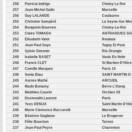
258
Patricia Indrigo
Choisy Le Roi
257
Jean-Michel Gallo
Marseille
256
Guy LALANDE
Coulaures
255
Christine Sampéré
La Seyne-Sur-Me
254
Benjamin Bourven
Choisy-Le-Roi
253
Claire TOMADA
ANTRAIGUES SU
252
Elisabeth Valot
Roubaix
251
Jean Paul Soye
Tugny Et Pont
250
Sylvie Simonin
Ris-Orangis
249
Isabelle RASET
Vaulx En Velin
248
Franck CLET
St Martien D'Hère
247
Camille Marques
Paris 15
246
Sonia Biau
SAINT MARTIN D
245
Aurore Mathé
ARCUEIL
244
Mado Bonamy
Berre L'étang
243
Matthieu Cauvin
Orchies 59
242
Desmoulin Laurent
Paris
241
Yves DENUX
Saint Martin D'Hè
240
Marie-Clemence Baccarelli
Marseille
239
Béatrice Gagliano
Le Brugeron
238
Félix Bouchon
Tarnos
237
Jean-Paul Peyre
Charenton