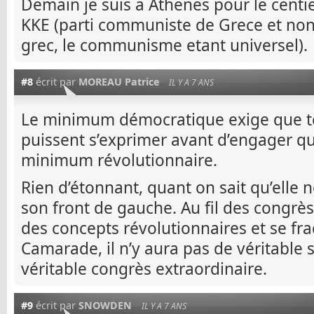
Demain je suis a Athenes pour le cent
KKE (parti communiste de Grece et no
grec, le communisme etant universel).
#8
écrit par
MOREAU Patrice
IL Y A 7 ANS
Le minimum démocratique exige que t
puissent s’exprimer avant d’engager quoi
minimum révolutionnaire.
Rien d’étonnant, quant on sait qu’elle
son front de gauche. Au fil des congrès
des concepts révolutionnaires et se f
Camarade, il n’y aura pas de véritable 
véritable congrès extraordinaire.
#9
écrit par
SNOWDEN
IL Y A 7 ANS