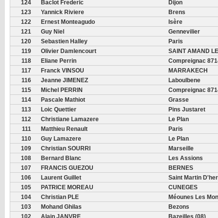
124
Baclot Frederic
Dijon
123
Yannick Riviere
Brens
122
Ernest Monteagudo
Isère
121
Guy Niel
Gennevilier
120
Sebastien Halley
Paris
119
Olivier Damlencourt
SAINT AMAND L
118
Eliane Perrin
Compreignac 871
117
Franck VINSOU
MARRAKECH
116
Jeanne JIMENEZ
Laboulbene
115
Michel PERRIN
Compreignac 871
114
Pascale Mathiot
Grasse
113
Loic Quettier
Pins Justaret
112
Christiane Lamazere
Le Plan
111
Matthieu Renault
Paris
110
Guy Lamazere
Le Plan
109
Christian SOURRI
Marseille
108
Bernard Blanc
Les Assions
107
FRANCIS GUEZOU
BERNES
106
Laurent Guillet
Saint Martin D'he
105
PATRICE MOREAU
CUNEGES
104
Christian PLE
Méounes Les Mont
103
Mohand Ghilas
Bezons
102
Alain JANVRE
Bazeilles (08)