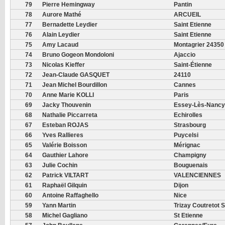
79
Pierre Hemingway
Pantin
78
Aurore Mathé
ARCUEIL
77
Bernadette Leydier
Saint Etienne
76
Alain Leydier
Saint Etienne
75
Amy Lacaud
Montagrier 24350
74
Bruno Gogeon Mondoloni
Ajaccio
73
Nicolas Kieffer
Saint-Étienne
72
Jean-Claude GASQUET
24110
71
Jean Michel Bourdillon
Cannes
70
Anne Marie KOLLI
Paris
69
Jacky Thouvenin
Essey-Lès-Nancy
68
Nathalie Piccarreta
Echirolles
67
Esteban ROJAS
Strasbourg
66
Yves Rallieres
Puycelsi
65
Valérie Boisson
Mérignac
64
Gauthier Lahore
Champigny
63
Julie Cochin
Bouguenais
62
Patrick VILTART
VALENCIENNES
61
Raphaël Gilquin
Dijon
60
Antoine Raffaghello
Nice
59
Yann Martin
Trizay Coutretot 
58
Michel Gagliano
St Etienne