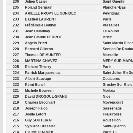
236
Julien Casier
Saint Quentin
235
Roland Germain
Plancher-Bas
234
ARIELLE PROVY LE GONIDEC
Peyrignac
233
Bastien LAURENT
Paris
232
Frédérique Bonnel
Versailles
231
Jean Delaunay
Le Rouret
230
Jean Claude PERROT
Briec
229
Angelo Prizzi
Saint Martin D’he
228
Bernard Gilleron
Section De Rouba
227
Thomas DE MUNTER
Marseille
226
MARTINA CHAVEZ
MERY SUR MAR
225
Richard Thierry
Paris
224
Patrick Marguerettaz
Saint Julien En G
223
Albert Sauvage
Coulaures
222
Rémi Bunel
Grosley Sur Risle
221
Michele Bourven
Morlaix
220
David DROGOUL-SPANU
Nice
219
Charles Brogniart
Moyencourt
218
Joseph Falco
Sassenage
217
Joelle Letort
Frejairolles
216
Guy SOUTEIRAT
Roussillon
215
Sylviane Gressler
Saint-Quentin
214
Claude CHAMEK
Paris 13