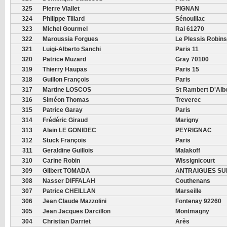
325
Pierre Viallet
PIGNAN
324
Philippe Tillard
Sénouillac
323
Michel Gourmel
Rai 61270
322
Maroussia Forgues
Le Plessis Robin
321
Luigi-Alberto Sanchi
Paris 11
320
Patrice Muzard
Gray 70100
319
Thierry Haupas
Paris 15
318
Guillon François
Paris
317
Martine LOSCOS
St Rambert D'Alb
316
Siméon Thomas
Treverec
315
Patrice Garay
Paris
314
Frédéric Giraud
Marigny
313
Alain LE GONIDEC
PEYRIGNAC
312
Stuck François
Paris
311
Geraldine Guillois
Malakoff
310
Carine Robin
Wissignicourt
309
Gilbert TOMADA
ANTRAIGUES SU
308
Nasser DIFFALAH
Couthenans
307
Patrice CHEILLAN
Marseille
306
Jean Claude Mazzolini
Fontenay 92260
305
Jean Jacques Darcillon
Montmagny
304
Christian Darriet
Arès