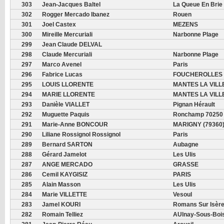
303
Jean-Jacques Baltel
La Queue En Brie
302
Rogger Mercado Ibanez
Rouen
301
Joel Castex
MEZENS
300
Mireille Mercuriali
Narbonne Plage
299
Jean Claude DELVAL
298
Claude Mercuriali
Narbonne Plage
297
Marco Avenel
Paris
296
Fabrice Lucas
FOUCHEROLLES
295
LOUIS LLORENTE
MANTES LA VILL
294
MARIE LLORENTE
MANTES LA VILL
293
Danièle VIALLET
Pignan Hérault
292
Muguette Paquis
Ronchamp 70250
291
Marie-Anne BONCOUR
MARIGNY (79360
290
Liliane Rossignol Rossignol
Paris
289
Bernard SARTON
Aubagne
288
Gérard Jamelot
Les Ulis
287
ANGE MERCADO
GRASSE
286
Cemil KAYGISIZ
PARIS
285
Alain Masson
Les Ulis
284
Marie VILLETTE
Vesoul
283
Jamel KOURI
Romans Sur Isèr
282
Romain Telliez
AUlnay-Sous-Boi