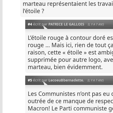
marteau représentaient les travai
l’étoile ?
#4
écrit par
PATRICE LE GALLOIS
IL Y A 7 ANS
L’étoile rouge à contour doré e
rouge … Mais ici, rien de tout ç
raison, cette « étoile » est ambi
supprimée pour autre logo, avec 
marteau, bien évidemment.
#5
écrit par
LecoeuBbernadette.
IL Y A 7 ANS
Les Communistes n’ont pas eu dro
outrée de ce manque de respect,
Macron! Le Parti communiste gè