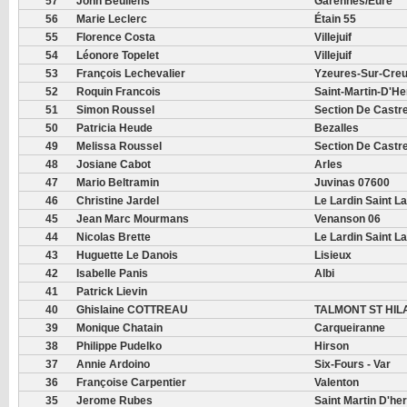
57
John Beullens
Garennes/Eure
56
Marie Leclerc
Étain 55
55
Florence Costa
Villejuif
54
Léonore Topelet
Villejuif
53
François Lechevalier
Yzeures-Sur-Creu
52
Roquin Francois
Saint-Martin-D'He
51
Simon Roussel
Section De Castr
50
Patricia Heude
Bezalles
49
Melissa Roussel
Section De Castr
48
Josiane Cabot
Arles
47
Mario Beltramin
Juvinas 07600
46
Christine Jardel
Le Lardin Saint L
45
Jean Marc Mourmans
Venanson 06
44
Nicolas Brette
Le Lardin Saint L
43
Huguette Le Danois
Lisieux
42
Isabelle Panis
Albi
41
Patrick Lievin
40
Ghislaine COTTREAU
TALMONT ST HIL
39
Monique Chatain
Carqueiranne
38
Philippe Pudelko
Hirson
37
Annie Ardoino
Six-Fours - Var
36
Françoise Carpentier
Valenton
35
Jerome Rubes
Saint Martin D'he