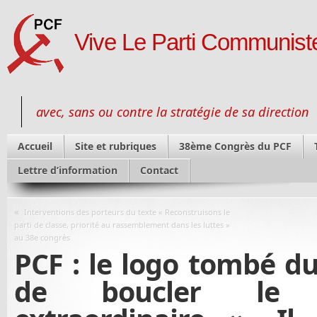
Vive Le Parti Communiste
avec, sans ou contre la stratégie de sa direction
Accueil
Site et rubriques
38ème Congrès du PCF
Lettre d’information
Contact
«
Interventions des porteurs du texte « Reconstruisons le
parti de classe, priorité au rassemblement dans les luttes »
au 38e congrès
PCF : le logo tombé du 
de boucler le 