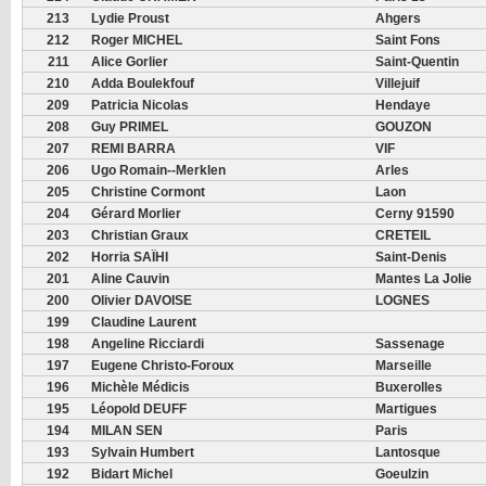
213
Lydie Proust
Ahgers
212
Roger MICHEL
Saint Fons
211
Alice Gorlier
Saint-Quentin
210
Adda Boulekfouf
Villejuif
209
Patricia Nicolas
Hendaye
208
Guy PRIMEL
GOUZON
207
REMI BARRA
VIF
206
Ugo Romain--Merklen
Arles
205
Christine Cormont
Laon
204
Gérard Morlier
Cerny 91590
203
Christian Graux
CRETEIL
202
Horria SAÏHI
Saint-Denis
201
Aline Cauvin
Mantes La Jolie
200
Olivier DAVOISE
LOGNES
199
Claudine Laurent
198
Angeline Ricciardi
Sassenage
197
Eugene Christo-Foroux
Marseille
196
Michèle Médicis
Buxerolles
195
Léopold DEUFF
Martigues
194
MILAN SEN
Paris
193
Sylvain Humbert
Lantosque
192
Bidart Michel
Goeulzin