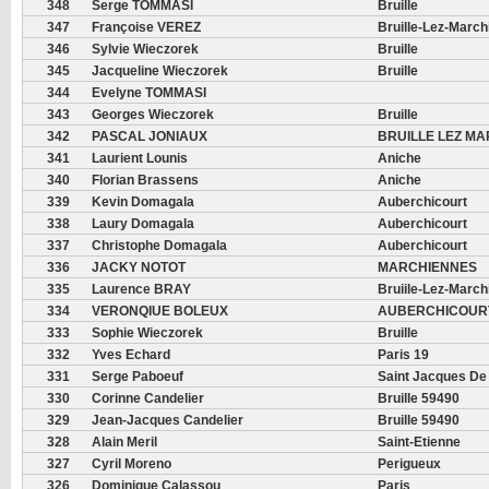
348
Serge TOMMASI
Bruille
347
Françoise VEREZ
Bruille-Lez-Marc
346
Sylvie Wieczorek
Bruille
345
Jacqueline Wieczorek
Bruille
344
Evelyne TOMMASI
343
Georges Wieczorek
Bruille
342
PASCAL JONIAUX
BRUILLE LEZ M
341
Laurient Lounis
Aniche
340
Florian Brassens
Aniche
339
Kevin Domagala
Auberchicourt
338
Laury Domagala
Auberchicourt
337
Christophe Domagala
Auberchicourt
336
JACKY NOTOT
MARCHIENNES
335
Laurence BRAY
Bruiile-Lez-Marc
334
VERONQIUE BOLEUX
AUBERCHICOUR
333
Sophie Wieczorek
Bruille
332
Yves Echard
Paris 19
331
Serge Paboeuf
Saint Jacques De
330
Corinne Candelier
Bruille 59490
329
Jean-Jacques Candelier
Bruille 59490
328
Alain Meril
Saint-Etienne
327
Cyril Moreno
Perigueux
326
Dominique Calassou
Paris