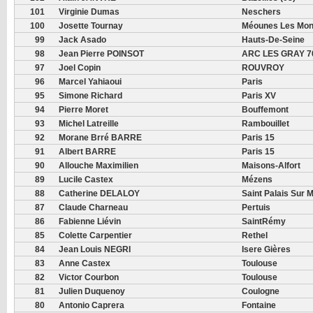
101
Virginie Dumas
Neschers
100
Josette Tournay
Méounes Les Mon
99
Jack Asado
Hauts-De-Seine
98
Jean Pierre POINSOT
ARC LES GRAY 7
97
Joel Copin
ROUVROY
96
Marcel Yahiaoui
Paris
95
Simone Richard
Paris XV
94
Pierre Moret
Bouffemont
93
Michel Latreille
Rambouillet
92
Morane Brré BARRE
Paris 15
91
Albert BARRE
Paris 15
90
Allouche Maximilien
Maisons-Alfort
89
Lucile Castex
Mézens
88
Catherine DELALOY
Saint Palais Sur 
87
Claude Charneau
Pertuis
86
Fabienne Liévin
SaintRémy
85
Colette Carpentier
Rethel
84
Jean Louis NEGRI
Isere Gières
83
Anne Castex
Toulouse
82
Victor Courbon
Toulouse
81
Julien Duquenoy
Coulogne
80
Antonio Caprera
Fontaine