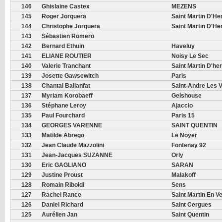
146
Ghislaine Castex
MEZENS
145
Roger Jorquera
Saint Martin D'He
144
Christophe Jorquera
Saint Martin D'He
143
Sébastien Romero
142
Bernard Ethuin
Haveluy
141
ELIANE ROUTIER
Noisy Le Sec
140
Valerie Tranchant
Saint Martin D'he
139
Josette Gawsewitch
Paris
138
Chantal Ballanfat
Saint-Andre Les 
137
Myriam Korobaeff
Geishouse
136
Stéphane Leroy
Ajaccio
135
Paul Fourchard
Paris 15
134
GEORGES VARENNE
SAINT QUENTIN
133
Matilde Abrego
Le Noyer
132
Jean Claude Mazzolini
Fontenay 92
131
Jean-Jacques SUZANNE
Orly
130
Eric GAGLIANO
SARAN
129
Justine Proust
Malakoff
128
Romain Riboldi
Sens
127
Rachel Rance
Saint Martin En V
126
Daniel Richard
Saint Cergues
125
Aurélien Jan
Saint Quentin