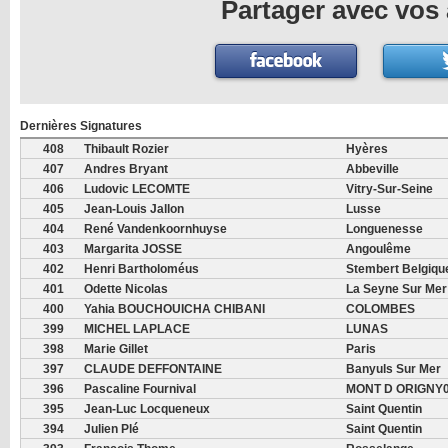
Partager avec vos 
Dernières Signatures
408
Thibault Rozier
Hyères
407
Andres Bryant
Abbeville
406
Ludovic LECOMTE
Vitry-Sur-Seine
405
Jean-Louis Jallon
Lusse
404
René Vandenkoornhuyse
Longuenesse
403
Margarita JOSSE
Angoulême
402
Henri Bartholoméus
Stembert Belgiqu
401
Odette Nicolas
La Seyne Sur Mer
400
Yahia BOUCHOUICHA CHIBANI
COLOMBES
399
MICHEL LAPLACE
LUNAS
398
Marie Gillet
Paris
397
CLAUDE DEFFONTAINE
Banyuls Sur Mer
396
Pascaline Fournival
MONT D ORIGNY
395
Jean-Luc Locqueneux
Saint Quentin
394
Julien Plé
Saint Quentin