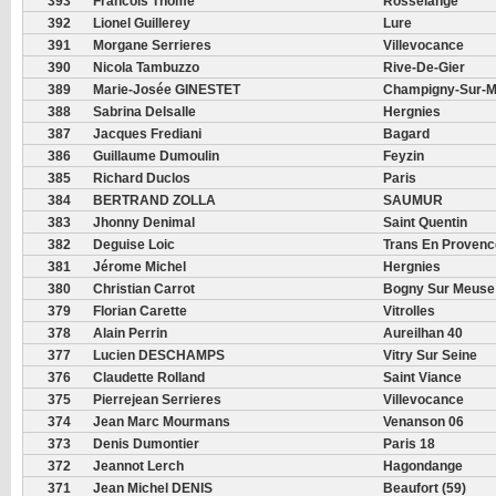
393
Francois Thome
Rosselange
392
Lionel Guillerey
Lure
391
Morgane Serrieres
Villevocance
390
Nicola Tambuzzo
Rive-De-Gier
389
Marie-Josée GINESTET
Champigny-Sur-M
388
Sabrina Delsalle
Hergnies
387
Jacques Frediani
Bagard
386
Guillaume Dumoulin
Feyzin
385
Richard Duclos
Paris
384
BERTRAND ZOLLA
SAUMUR
383
Jhonny Denimal
Saint Quentin
382
Deguise Loic
Trans En Provenc
381
Jérome Michel
Hergnies
380
Christian Carrot
Bogny Sur Meuse
379
Florian Carette
Vitrolles
378
Alain Perrin
Aureilhan 40
377
Lucien DESCHAMPS
Vitry Sur Seine
376
Claudette Rolland
Saint Viance
375
Pierrejean Serrieres
Villevocance
374
Jean Marc Mourmans
Venanson 06
373
Denis Dumontier
Paris 18
372
Jeannot Lerch
Hagondange
371
Jean Michel DENIS
Beaufort (59)