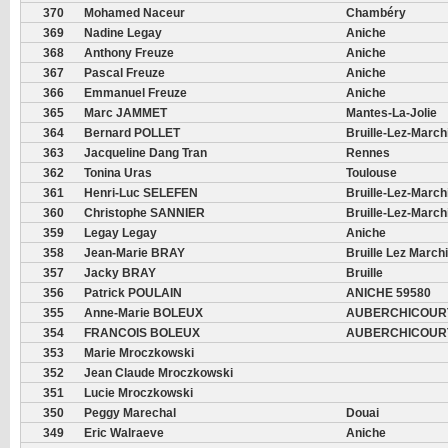
370
Mohamed Naceur
Chambéry
369
Nadine Legay
Aniche
368
Anthony Freuze
Aniche
367
Pascal Freuze
Aniche
366
Emmanuel Freuze
Aniche
365
Marc JAMMET
Mantes-La-Jolie
364
Bernard POLLET
Bruille-Lez-Marc
363
Jacqueline Dang Tran
Rennes
362
Tonina Uras
Toulouse
361
Henri-Luc SELEFEN
Bruille-Lez-Marc
360
Christophe SANNIER
Bruille-Lez-Marc
359
Legay Legay
Aniche
358
Jean-Marie BRAY
Bruille Lez March
357
Jacky BRAY
Bruille
356
Patrick POULAIN
ANICHE 59580
355
Anne-Marie BOLEUX
AUBERCHICOURT
354
FRANCOIS BOLEUX
AUBERCHICOURT
353
Marie Mroczkowski
352
Jean Claude Mroczkowski
351
Lucie Mroczkowski
350
Peggy Marechal
Douai
349
Eric Walraeve
Aniche