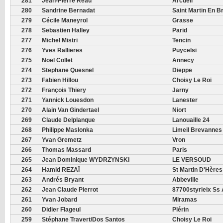
281
Jean-Pierre Réau
Arcueil
280
Sandrine Bernadat
Saint Martin En B
279
Cécile Maneyrol
Grasse
278
Sebastien Halley
Parid
277
Michel Mistri
Tencin
276
Yves Rallieres
Puycelsi
275
Noel Collet
Annecy
274
Stephane Quesnel
Dieppe
273
Fabien Hillou
Choisy Le Roi
272
François Thiery
Jarny
271
Yannick Louesdon
Lanester
270
Alain Van Gindertael
Niort
269
Claude Delplanque
Lanouaille 24
268
Philippe Maslonka
Limeil Brevannes
267
Yvan Gremetz
Vron
266
Thomas Massard
Paris
265
Jean Dominique WYDRZYNSKI
LE VERSOUD
264
Hamid REZAÏ
St Martin D'Hères
263
Andrés Bryant
Abbeville
262
Jean Claude Pierrot
87700styrieix Ss 
261
Yvan Jobard
Miramas
260
Didier Flageul
Plérin
259
Stéphane Travert/dos Santos
Choisy Le Roi