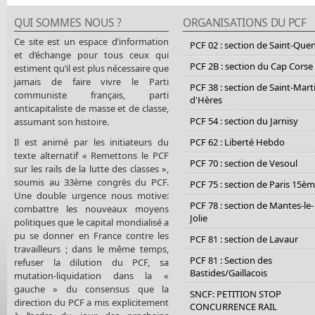
QUI SOMMES NOUS ?
ORGANISATIONS DU PCF
Ce site est un espace d’information
PCF 02 : section de Saint-Que
et d’échange pour tous ceux qui
PCF 2B : section du Cap Corse
estiment qu’il est plus nécessaire que
jamais de faire vivre le Parti
PCF 38 : section de Saint-Mart
communiste français, parti
d'Hères
anticapitaliste de masse et de classe,
PCF 54 : section du Jarnisy
assumant son histoire.
Il est animé par les initiateurs du
PCF 62 : Liberté Hebdo
texte alternatif « Remettons le PCF
PCF 70 : section de Vesoul
sur les rails de la lutte des classes »,
soumis au 33ème congrès du PCF.
PCF 75 : section de Paris 15è
Une double urgence nous motive:
PCF 78 : section de Mantes-le-
combattre les nouveaux moyens
Jolie
politiques que le capital mondialisé a
pu se donner en France contre les
PCF 81 : section de Lavaur
travailleurs ; dans le même temps,
PCF 81 : Section des
refuser la dilution du PCF, sa
Bastides/Gaillacois
mutation-liquidation dans la «
gauche » du consensus que la
SNCF: PETITION STOP
direction du PCF a mis explicitement
CONCURRENCE RAIL