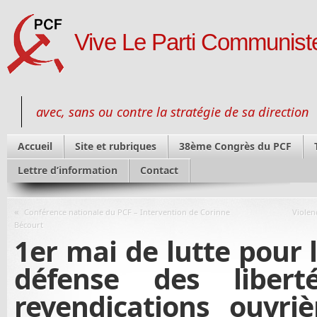
Vive Le Parti Communiste
avec, sans ou contre la stratégie de sa direction
Accueil
Site et rubriques
38ème Congrès du PCF
Lettre d’information
Contact
«
Conférence nationale du PCF – Intervention de Corinne
Violen
Bécourt
1er mai de lutte pour l
défense des libert
revendications ouvriè