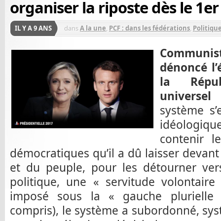
organiser la riposte dès le 1er
IL Y A 9 ANS
dans
A la une
,
PCF : dans les fédérations
,
Politiqu
Communiste
dénoncé l’
la Répu
universel 
système s’
idéologi
contenir l
démocratiques qu’il a dû laisser devant 
et du peuple, pour les détourner ver
politique, une « servitude volontaire
imposé sous la « gauche plurielle
compris), le système a subordonné, sy