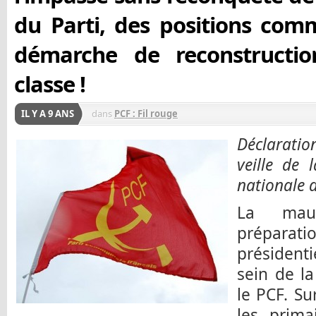
du Parti, des positions com
démarche de reconstructi
classe !
IL Y A 9 ANS
dans
PCF : Fil rouge
Déclarati
veille de 
nationale 
La mau
prépara
président
sein de la
le PCF. Su
les prima