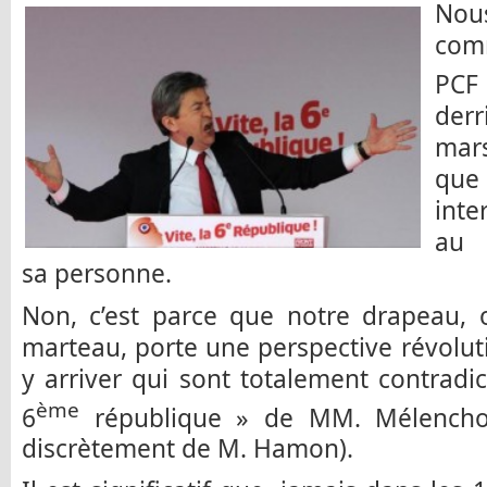
No
comm
PCF
der
mars
que
inte
au 
sa personne.
Non, c’est parce que notre drapeau, o
marteau, porte une perspective révolut
y arriver qui sont totalement contradi
ème
6
république » de MM. Mélencho
discrètement de M. Hamon).