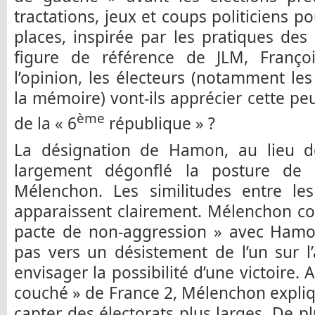
tractations, jeux et coups politiciens p
places, inspirée par les pratiques de
figure de référence de JLM, Franço
l’opinion, les électeurs (notamment l
la mémoire) vont-ils apprécier cette pe
ème
de la « 6
république » ?
La désignation de Hamon, au lieu de
largement dégonflé la posture de 
Mélenchon. Les similitudes entre le
apparaissent clairement. Mélenchon co
pacte de non-aggression » avec Hamon
pas vers un désistement de l’un sur l’a
envisager la possibilité d’une victoire. 
couché » de France 2, Mélenchon expli
capter des électorats plus larges. De p