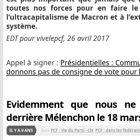
toutes nos forces pour en faire le
l’ultracapitalisme de Macron et à l’e
système.
EDT pour vivelepcf, 26 avril 2017
Appel à signer :
Présidentielles : Comm
donnons pas de consigne de vote pour l
Evidemment que nous ne d
derrière Mélenchon le 18 mars
IL Y A 9 ANS
dans
PCF - Vie du Parti - CN
,
PCF : dans les fédérat