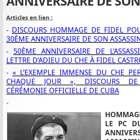
ANNIVERSAIRE DE SON
Articles en lien :
-
DISCOURS HOMMAGE DE FIDEL POUR
30ÈME ANNIVERSAIRE DE SON ASSASSIN
-
50ÈME ANNIVERSAIRE DE L’ASSAS
LETTRE D’ADIEU DU CHE À FIDEL CASTR
-
« L’EXEMPLE IMMENSE DU CHE PER
CHAQUE JOUR », DISCOURS DE 
CÉRÉMONIE OFFICIELLE DE CUBA
-
HOMMAGE
LE PC D
ANNIV