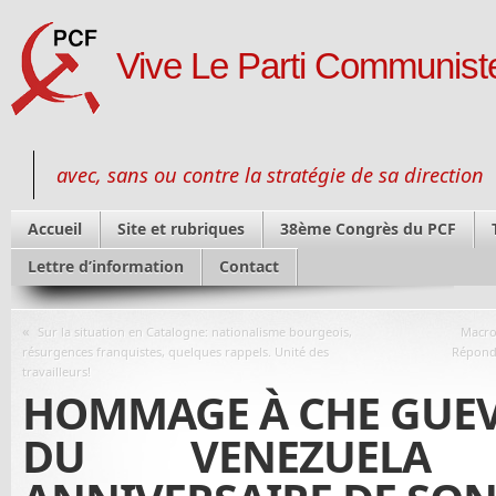
Vive Le Parti Communiste
avec, sans ou contre la stratégie de sa direction
Accueil
Site et rubriques
38ème Congrès du PCF
Lettre d’information
Contact
«
Sur la situation en Catalogne: nationalisme bourgeois,
Macro
résurgences franquistes, quelques rappels. Unité des
Répondo
travailleurs!
HOMMAGE À CHE GUEV
DU VENEZUELA