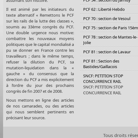
PCF 54 : section du Jarnisy
assumant son histoire.
Il est animé par les initiateurs du
PCF 62 : Liberté Hebdo
texte alternatif « Remettons le PCF
PCF 70 : section de Vesoul
sur les rails de la lutte des classes »,
soumis au 33ème congrès du PCF.
PCF 75 : section de Paris 15è
Une double urgence nous motive:
PCF 78 : section de Mantes-le-
combattre les nouveaux moyens
Jolie
politiques que le capital mondialisé a
pu se donner en France contre les
PCF 81 : section de Lavaur
travailleurs ; dans le même temps,
PCF 81 : Section des
refuser la dilution du PCF, sa
Bastides/Gaillacois
mutation-liquidation dans la «
gauche » du consensus que la
SNCF: PETITION STOP
direction du PCF a mis explicitement
CONCURRENCE RAIL
à l’ordre du jour des prochains
SNCF: PETITION STOP
congrès de fin 2007 et de 2008.
CONCURRENCE RAIL
Nous mettons en ligne des articles
de nos camarades, ou des articles
qui nous semblent pertinents en
précisant leur source.
Tous droits rése