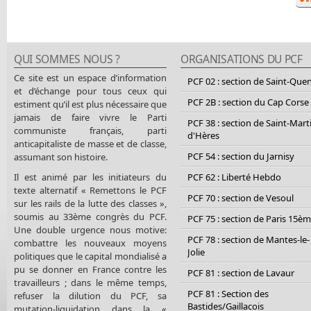
QUI SOMMES NOUS ?
ORGANISATIONS DU PCF
Ce site est un espace d’information
PCF 02 : section de Saint-Que
et d’échange pour tous ceux qui
PCF 2B : section du Cap Corse
estiment qu’il est plus nécessaire que
jamais de faire vivre le Parti
PCF 38 : section de Saint-Mart
communiste français, parti
d'Hères
anticapitaliste de masse et de classe,
PCF 54 : section du Jarnisy
assumant son histoire.
Il est animé par les initiateurs du
PCF 62 : Liberté Hebdo
texte alternatif « Remettons le PCF
PCF 70 : section de Vesoul
sur les rails de la lutte des classes »,
soumis au 33ème congrès du PCF.
PCF 75 : section de Paris 15è
Une double urgence nous motive:
PCF 78 : section de Mantes-le-
combattre les nouveaux moyens
Jolie
politiques que le capital mondialisé a
pu se donner en France contre les
PCF 81 : section de Lavaur
travailleurs ; dans le même temps,
PCF 81 : Section des
refuser la dilution du PCF, sa
Bastides/Gaillacois
mutation-liquidation dans la «