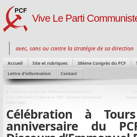
Vive Le Parti Communiste
avec, sans ou contre la stratégie de sa direction
Accueil
Site et rubriques
38ème Congrès du PCF
Lettre d’information
Contact
«
Célébration à Tours du 100ème anniversaire du PCF:
Gr
nous continuons le Parti né en 1920 – Discours d’Emmanuel
attaque
DANG TRAN
Célébration à Tou
anniversaire du P