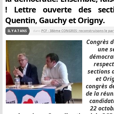
! Lettre ouverte des sect
Quentin, Gauchy et Origny.
IL Y A 7 ANS
dans
PCF - 38ème CONGRES: reconstruisons le part
Congrès d
une se
démocrat
respect
sections 
et Orig
congrès de
de la réu
candidat
22 octob