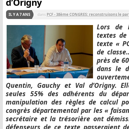
d’Origny
IL Y A 7 ANS
dans
PCF - 38ème CONGRES: reconstruisons le part
Lors de l
textes de 
texte « PC
de classe
près de 60
dans le d
ouvertem
Quentin, Gauchy et Val d’Origny. Ell
seules 55% des adhérents du dépar
manipulation des règles de calcul po
congrès départemental par les « faisant
secrétaire et la trésorière ont démis
défenseurs de ce texte passeraient 