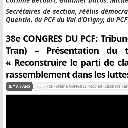
Corinne Bécourt, Gauthier Ducos, Michè
Secrétaires de section, réélus démocr
Quentin, du PCF du Val d’Origny, du PC
38e CONGRES DU PCF: Tribun
Tran) – Présentation du te
« Reconstruire le parti de cla
rassemblement dans les lutte
IL Y A 7 ANS
dans
PCF - 38ème CONGRES: reconstruisons le part