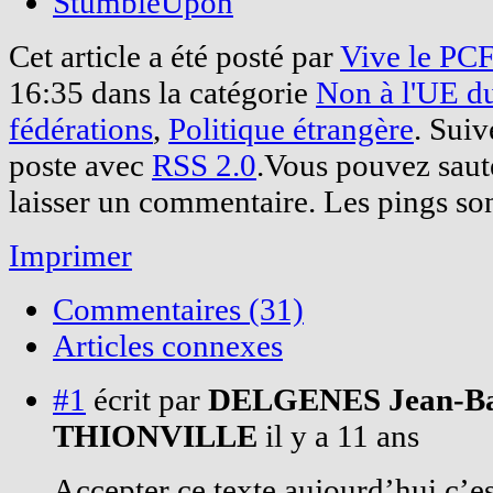
StumbleUpon
Cet article a été posté par
Vive le PC
16:35 dans la catégorie
Non à l'UE du
fédérations
,
Politique étrangère
. Suiv
poste avec
RSS 2.0
.Vous pouvez saute
laisser un commentaire. Les pings son
Imprimer
Commentaires (31)
Articles connexes
#1
écrit par
DELGENES Jean-Bap
THIONVILLE
il y a 11 ans
Accepter ce texte aujourd’hui c’es