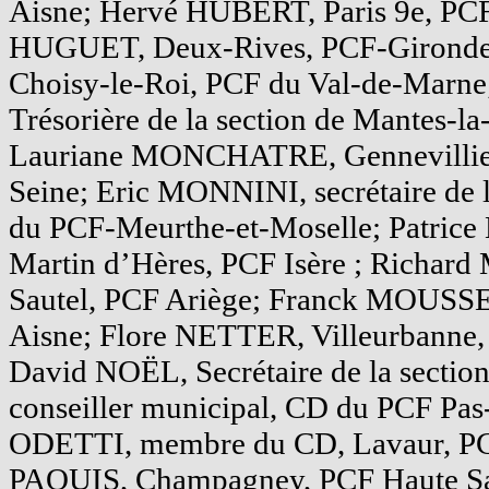
Aisne; Hervé HUBERT, Paris 9e, PCF 
HUGUET, Deux-Rives, PCF-Gironde
Choisy-le-Roi, PCF du Val-de-Mar
Trésorière de la section de Mantes-la
Lauriane MONCHATRE, Gennevillier
Seine; Eric MONNINI, secrétaire de l
du PCF-Meurthe-et-Moselle; Patric
Martin d’Hères, PCF Isère ; Richa
Sautel, PCF Ariège; Franck MOUSSE
Aisne; Flore NETTER, Villeurbanne,
David NOËL, Secrétaire de la secti
conseiller municipal, CD du PCF Pas-
ODETTI, membre du CD, Lavaur, PC
PAQUIS, Champagney, PCF Haute Sa