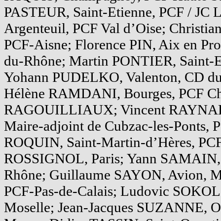
PASTEUR, Saint-Etienne, PCF / JC L
Argenteuil, PCF Val d’Oise; Christia
PCF-Aisne; Florence PIN, Aix en Pr
du-Rhône; Martin PONTIER, Saint-Et
Yohann PUDELKO, Valenton, CD du
Hélène RAMDANI, Bourges, PCF Ch
RAGOUILLIAUX; Vincent RAYNAL,
Maire-adjoint de Cubzac-les-Ponts, 
ROQUIN, Saint-Martin-d’Hères, PCF-
ROSSIGNOL, Paris; Yann SAMAIN, 
Rhône; Guillaume SAYON, Avion, Ma
PCF-Pas-de-Calais; Ludovic SOKOL,
Moselle; Jean-Jacques SUZANNE, Orl