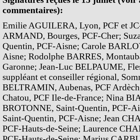
commentaires):
Emilie AGUILERA, Lyon, PCF et J
ARMAND, Bourges, PCF-Cher; Suz
Quentin, PCF-Aisne; Carole BARLOY
Aisne; Rodolphe BARRES, Montauba
Garonne; Jean-Luc BELPAUME, Fless
suppléant et conseiller régional, So
BELTRAMIN, Aubenas, PCF Ardèc
Chatou, PCF Ile-de-France; Nina BI
BROTONNE, Saint-Quentin, PCF-Ai
Saint-Quentin, PCF-Aisne; Jean C
PCF-Hauts-de-Seine; Laurence CH
PCF-Hauts-de-Seine; Marius CARB