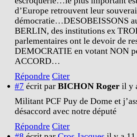
escroquerie…le plus important est
d’Europe retrouvent leur souverai
démocratie…DESOBEISSONS a
BERLIN, des institutions ex TR
parlementaires ont le devoir de res
DEMOCRATIE en votant NON pou
ACCORD…
Répondre
Citer
#7
écrit par
BICHON Roger
il y
Militant PCF Puy de Dome et j’ass
désaccord avec notre député
Répondre
Citer
#8
écrit par
Cros Jacques
il y a 11