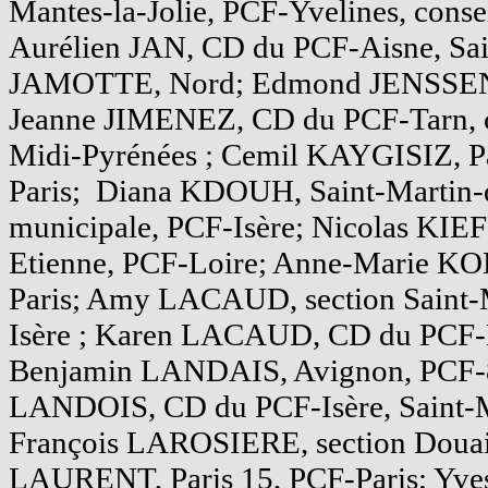
Mantes-la-Jolie, PCF-Yvelines, conse
Aurélien JAN, CD du PCF-Aisne, Sain
JAMOTTE, Nord; Edmond JENSSEN, 
Jeanne JIMENEZ, CD du PCF-Tarn, co
Midi-Pyrénées ; Cemil KAYGISIZ, P
Paris; Diana KDOUH, Saint-Martin-d
municipale, PCF-Isère; Nicolas KIEF
Etienne, PCF-Loire; Anne-Marie KOL
Paris; Amy LACAUD, section Saint-
Isère ; Karen LACAUD, CD du PCF-D
Benjamin LANDAIS, Avignon, PCF-8
LANDOIS, CD du PCF-Isère, Saint-Ma
François LAROSIERE, section Douai
LAURENT, Paris 15, PCF-Paris; Y