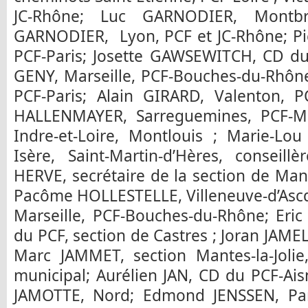
JC-Rhône; Luc GARNODIER, Montbris
GARNODIER, Lyon, PCF et JC-Rhône; Pi
PCF-Paris; Josette GAWSEWITCH, CD du 
GENY, Marseille, PCF-Bouches-du-Rhône
PCF-Paris; Alain GIRARD, Valenton, P
HALLENMAYER, Sarreguemines, PCF-Mo
Indre-et-Loire, Montlouis ; Marie-
Isère, Saint-Martin-d’Hères, conseill
HERVE, secrétaire de la section de Mante
Pacôme HOLLESTELLE, Villeneuve-d’Ascq
Marseille, PCF-Bouches-du-Rhône; Eric
du PCF, section de Castres ; Joran JAMEL
Marc JAMMET, section Mantes-la-Jolie,
municipal; Aurélien JAN, CD du PCF-Aisn
JAMOTTE, Nord; Edmond JENSSEN, Pari