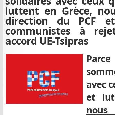
solidaires avec ceux q
luttent en Grèce, no
direction du PCF e
communistes à reje
accord UE-Tsipras
Parc
somm
avec c
et lu
nous