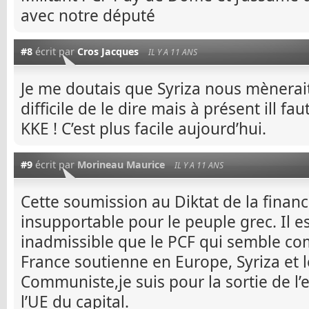
avec notre député
#8
écrit par
Cros Jacques
IL Y A 11 ANS
Je me doutais que Syriza nous mènerait 
difficile de le dire mais à présent ill fa
KKE ! C’est plus facile aujourd’hui.
#9
écrit par
Morineau Maurice
IL Y A 11 ANS
Cette soumission au Diktat de la finance
insupportable pour le peuple grec. Il e
inadmissible que le PCF qui semble com
France soutienne en Europe, Syriza et le
Communiste,je suis pour la sortie de l’
l’UE du capital.