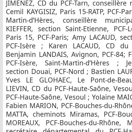
JIMENEZ, CD du PCF-Tarn, conseillère 
Cemil KAYGISIZ, Paris 15-RATP, PCF-Pa
Martin-d’Hères, conseillère municip
KIEFFER, section Saint-Etienne, PCF-
Paris 15, PCF-Paris; Amy LACAUD, sect
PCF-Isère ; Karen LACAUD, CD du P
Benjamin LANDAIS, Avignon, PCF-84; 
PCF-Isère, Saint-Martin-d’Hères ; J
section Douai, PCF-Nord ; Bastien LAUR
Yves LE GLOHAEC, Le Pont-de-Beauv
LIEVIN, CD du PCF-Haute-Saône, Vesoul
PCF-Haute-Saône, Vesoul ; Yolaine MAIG
Fabien MARION, PCF-Bouches-du-Rhône,
MATTA, cheminots Miramas, PCF-Bouc
MOREAUX, PCF-Bouches-du-Rhône, Ma
secrétaire départemental du PCF-H