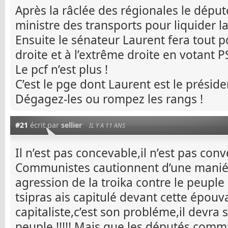
Après la râclée des régionales le dépu
ministre des transports pour liquider l
Ensuite le sénateur Laurent fera tout p
droite et à l’extrême droite en votant P
Le pcf n’est plus !
C’est le pge dont Laurent est le préside
Dégagez-les ou rompez les rangs !
#21
écrit par
sellier
IL Y A 11 ANS
Il n’est pas concevable,il n’est pas co
Communistes cautionnent d’une maniér
agression de la troika contre le peupl
tsipras ais capitulé devant cette épouv
capitaliste,c’est son probléme,il devra
peuple !!!!! Mais que les députés comm