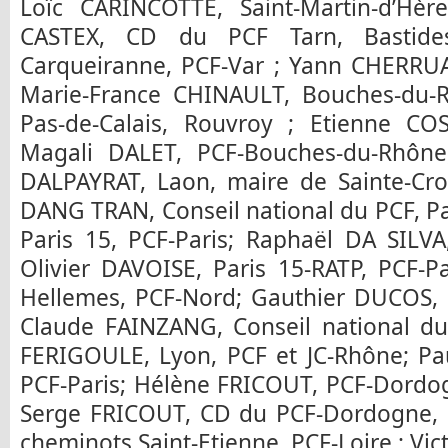
Loïc CARINCOTTE, Saint-Martin-d’Hère
CASTEX, CD du PCF Tarn, Bastide
Carqueiranne, PCF-Var ; Yann CHERRUAU
Marie-France CHINAULT, Bouches-du-
Pas-de-Calais, Rouvroy ; Etienne COS
Magali DALET, PCF-Bouches-du-Rhône, 
DALPAYRAT, Laon, maire de Sainte-Cro
DANG TRAN, Conseil national du PCF, P
Paris 15, PCF-Paris; Raphaël DA SILVA
Olivier DAVOISE, Paris 15-RATP, PCF-
Hellemes, PCF-Nord; Gauthier DUCOS, S
Claude FAINZANG, Conseil national du
FERIGOULE, Lyon, PCF et JC-Rhône; Pa
PCF-Paris; Hélène FRICOUT, PCF-Dordog
Serge FRICOUT, CD du PCF-Dordogne, L
cheminots Saint-Etienne, PCF-Loire ; Vi