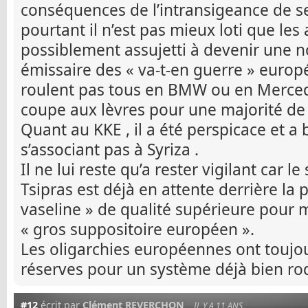
conséquences de l’intransigeance de ses
pourtant il n’est pas mieux loti que les
possiblement assujetti à devenir une no
émissaire des « va-t-en guerre » europ
roulent pas tous en BMW ou en Mercedes
coupe aux lèvres pour une majorité de 
Quant au KKE , il a été perspicace et 
s’associant pas à Syriza .
Il ne lui reste qu’a rester vigilant car l
Tsipras est déjà en attente derrière la 
vaseline » de qualité supérieure pour m
« gros suppositoire européen ».
Les oligarchies européennes ont toujo
réserves pour un système déjà bien rod
#12
écrit par
Clément REVERCHON
IL Y A 11 ANS