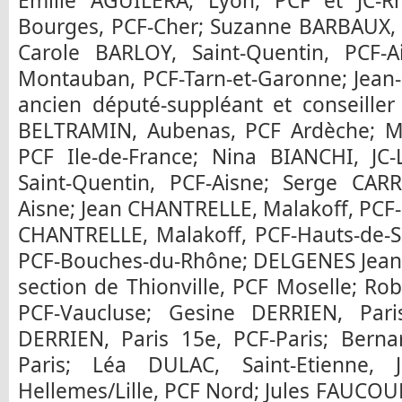
Emilie AGUILERA, Lyon, PCF et JC-
Bourges, PCF-Cher; Suzanne BARBAUX, S
Carole BARLOY, Saint-Quentin, PCF-
Montauban, PCF-Tarn-et-Garonne; Jean-
ancien député-suppléant et conseille
BELTRAMIN, Aubenas, PCF Ardèche; M
PCF Ile-de-France; Nina BIANCHI, JC
Saint-Quentin, PCF-Aisne; Serge CARR
Aisne; Jean CHANTRELLE, Malakoff, PCF
CHANTRELLE, Malakoff, PCF-Hauts-de-S
PCF-Bouches-du-Rhône; DELGENES Jean-B
section de Thionville, PCF Moselle; R
PCF-Vaucluse; Gesine DERRIEN, Pari
DERRIEN, Paris 15e, PCF-Paris; Berna
Paris; Léa DULAC, Saint-Etienne, 
Hellemes/Lille, PCF Nord; Jules FAUCOUP,