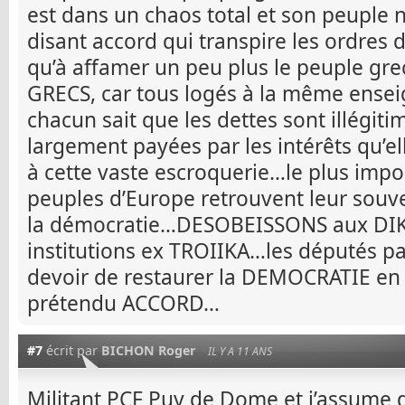
est dans un chaos total et son peuple n
disant accord qui transpire les ordres 
qu’à affamer un peu plus le peuple g
GRECS, car tous logés à la même ensei
chacun sait que les dettes sont illégitim
largement payées par les intérêts qu’el
à cette vaste escroquerie…le plus impo
peuples d’Europe retrouvent leur souve
la démocratie…DESOBEISSONS aux DIK
institutions ex TROIIKA…les députés pa
devoir de restaurer la DEMOCRATIE en
prétendu ACCORD…
#7
écrit par
BICHON Roger
IL Y A 11 ANS
Militant PCF Puy de Dome et j’assume d