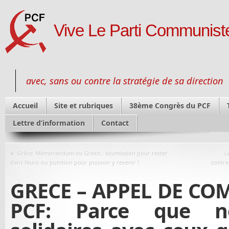
Vive Le Parti Communiste
avec, sans ou contre la stratégie de sa direction
Accueil
Site et rubriques
38ème Congrès du PCF
Lettre d’information
Contact
«
Grèce. Mémorandum ou Grexit : soumission pour rester
L
dans l’euro ou punition pour pouvoir y revenir !
contre
GRECE – APPEL DE C
PCF: Parce que 