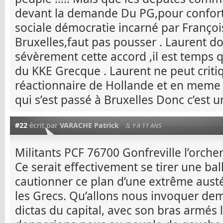
devant la demande Du PG,pour conforte
sociale démocratie incarné par Françoi
Bruxelles,faut pas pousser . Laurent 
sévèrement cette accord ,il est temps 
du KKE Grecque . Laurent ne peut critiq
réactionnaire de Hollande et en meme
qui s’est passé à Bruxelles Donc c’est un
#22
écrit par
VARACHE Patrick
IL Y A 11 ANS
Militants PCF 76700 Gonfreville l’orcher
Ce serait effectivement se tirer une ba
cautionner ce plan d’une extrême austé
les Grecs. Qu’allons nous invoquer de
dictas du capital, avec son bras armés 