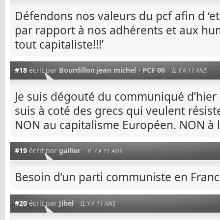
Défendons nos valeurs du pcf afin d ‘etr
par rapport à nos adhérents et aux hu
tout capitaliste!!!’
#18
écrit par
Bourdillon jean michel - PCF 06
IL Y A 11 ANS
Je suis dégouté du communiqué d’hier m
suis à coté des grecs qui veulent résister
NON au capitalisme Européen. NON à la
#19
écrit par
gallier
IL Y A 11 ANS
Besoin d’un parti communiste en Franc
#20
écrit par
Jihel
IL Y A 11 ANS