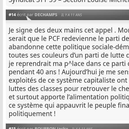
#14
écrit par
DECHAMPS
IL Y A 11 ANS
Je signe des deux mains cet appel . Mon
serait que le PCF redevienne le parti des
abandonne cette politique sociale-dém
toutes ses couleurs d’un parti de lutte d
je reprendrait ma p^lace dans ce parti 
pendant 40 ans ! Aujourd’hui je me sen
exploités de ce système capitaliste ont
luttes des classes pour retrouver le ch
et surtout apporte l’alimentation polit
ce système qui appauvrit le peuple fi
politiquement !
#15
écrit par
BOURBON Jacky
IL Y A 11 ANS