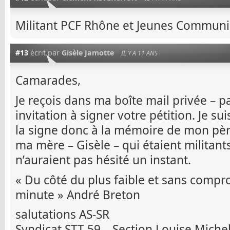
Militant PCF Rhône et Jeunes Communi
#13
écrit par
Gisèle Jamotte
IL Y A 11 ANS
Camarades,
Je reçois dans ma boîte mail privée – pa
invitation à signer votre pétition. Je sui
la signe donc à la mémoire de mon père
ma mère – Gisèle – qui étaient militan
n’auraient pas hésité un instant.
« Du côté du plus faible et sans compr
minute » André Breton
salutations AS-SR
Syndicat STT 59 – Section Louise Miche