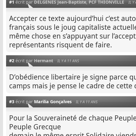
#1
écrit par
DELGENES Jean-Baptiste, PCF THIONVILLE
IL Y
Accepter ce texte aujourd’hui c’est au
français sous le joug capitaliste actuel
même chose en s’appuyant sur l’accept
représentants risquent de faire.
#2
écrit par
Hermant
IL Y A 11 ANS
D’obédience libertaire je signe parce qu’
camps mais je pense le cadre de cette d
#3
écrit par
Marilia Gonçalves
IL Y A 11 ANS
Pour la Souveraineté de chaque Peuple,
Peuple Grecque
demain le même esprit Solidaire viendr