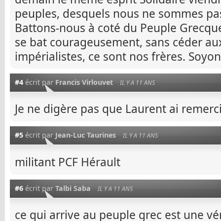
peuples, desquels nous ne sommes pas
Battons-nous à coté du Peuple Grecque
se bat courageusement, sans céder aux
impérialistes, ce sont nos frères. Soy
#4
écrit par
Francis Virlouvet
IL Y A 11 ANS
Je ne digère pas que Laurent ai remerc
#5
écrit par
Jean-Luc Taurines
IL Y A 11 ANS
militant PCF Hérault
#6
écrit par
Talbi Saba
IL Y A 11 ANS
ce qui arrive au peuple grec est une vér