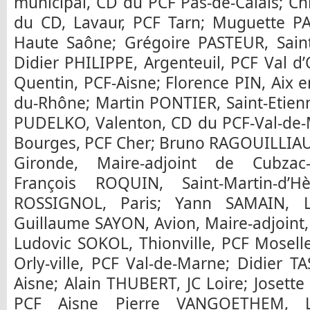
municipal, CD du PCF Pas-de-Calais; C
du CD, Lavaur, PCF Tarn; Muguette 
Haute Saône; Grégoire PASTEUR, Saint-
Didier PHILIPPE, Argenteuil, PCF Val d’O
Quentin, PCF-Aisne; Florence PIN, Aix
du-Rhône; Martin PONTIER, Saint-Etienn
PUDELKO, Valenton, CD du PCF-Val-de
Bourges, PCF Cher; Bruno RAGOUILLIAU
Gironde, Maire-adjoint de Cubzac-l
François ROQUIN, Saint-Martin-d’Hè
ROSSIGNOL, Paris; Yann SAMAIN, L
Guillaume SAYON, Avion, Maire-adjoint,
Ludovic SOKOL, Thionville, PCF Mosell
Orly-ville, PCF Val-de-Marne; Didier TA
Aisne; Alain THUBERT, JC Loire; Josett
PCF Aisne Pierre VANGOETHEM, Li