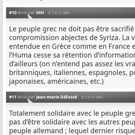
#10
écrit par
iHH
IL Y A 11 ANS
Le peuple grec ne doit pas être sacrifié 
compromission abjectes de Syriza. La v
entendue en Grèce comme en France et
l’Huma cesse sa rétention d’informatio
d’ailleurs (on n’entend pas assez les v
britanniques, italiennes, espagnoles, p
japonaises, américaines, etc.)
#11
écrit par
jean-marie Défossé
IL Y A 11 ANS
Totalement solidaire avec le peuple gre
pas d’être solidaire avec les autres peup
peuple allemand ; lequel dernier risqu