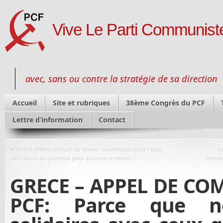
Vive Le Parti Communiste
avec, sans ou contre la stratégie de sa direction
Accueil
Site et rubriques
38ème Congrès du PCF
Lettre d’information
Contact
«
Grèce. Mémorandum ou Grexit : soumission pour rester
L
dans l’euro ou punition pour pouvoir y revenir !
contre
GRECE – APPEL DE C
PCF: Parce que 