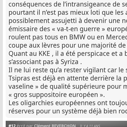
conséquences de l’intransigeance de ses
pourtant il n’est pas mieux loti que les
possiblement assujetti à devenir une no
émissaire des « va-t-en guerre » europ
roulent pas tous en BMW ou en Mercedes
coupe aux lèvres pour une majorité de 
Quant au KKE , il a été perspicace et 
s’associant pas à Syriza .
Il ne lui reste qu’a rester vigilant car l
Tsipras est déjà en attente derrière la 
vaseline » de qualité supérieure pour m
« gros suppositoire européen ».
Les oligarchies européennes ont toujo
réserves pour un système déjà bien rod
#12
écrit par
Clément REVERCHON
IL Y A 11 ANS