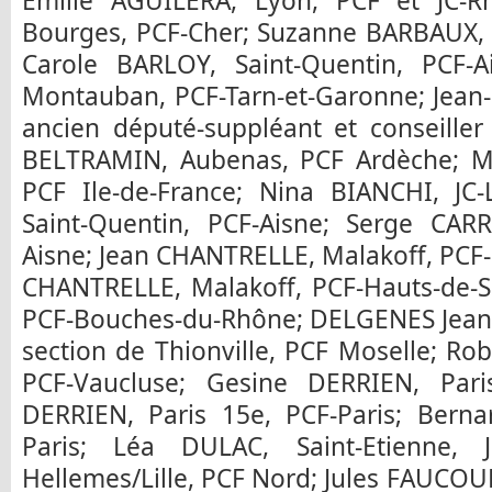
Emilie AGUILERA, Lyon, PCF et JC-
Bourges, PCF-Cher; Suzanne BARBAUX, S
Carole BARLOY, Saint-Quentin, PCF-
Montauban, PCF-Tarn-et-Garonne; Jean-
ancien député-suppléant et conseille
BELTRAMIN, Aubenas, PCF Ardèche; M
PCF Ile-de-France; Nina BIANCHI, JC
Saint-Quentin, PCF-Aisne; Serge CARR
Aisne; Jean CHANTRELLE, Malakoff, PCF
CHANTRELLE, Malakoff, PCF-Hauts-de-S
PCF-Bouches-du-Rhône; DELGENES Jean-B
section de Thionville, PCF Moselle; R
PCF-Vaucluse; Gesine DERRIEN, Pari
DERRIEN, Paris 15e, PCF-Paris; Berna
Paris; Léa DULAC, Saint-Etienne, 
Hellemes/Lille, PCF Nord; Jules FAUCOUP,