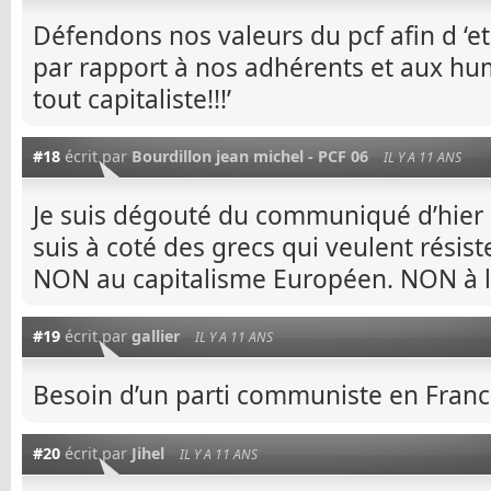
Défendons nos valeurs du pcf afin d ‘etr
par rapport à nos adhérents et aux hu
tout capitaliste!!!’
#18
écrit par
Bourdillon jean michel - PCF 06
IL Y A 11 ANS
Je suis dégouté du communiqué d’hier m
suis à coté des grecs qui veulent résister
NON au capitalisme Européen. NON à la
#19
écrit par
gallier
IL Y A 11 ANS
Besoin d’un parti communiste en Franc
#20
écrit par
Jihel
IL Y A 11 ANS