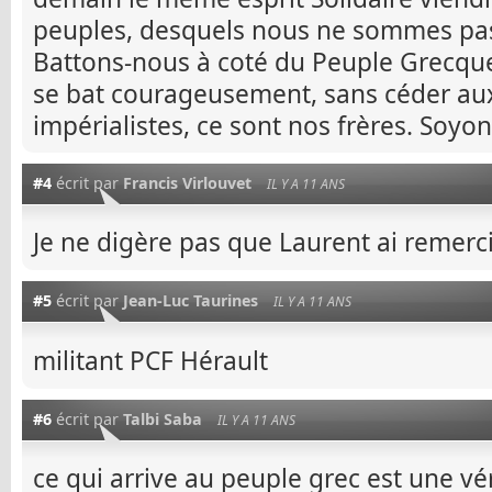
peuples, desquels nous ne sommes pas
Battons-nous à coté du Peuple Grecque
se bat courageusement, sans céder aux
impérialistes, ce sont nos frères. Soy
#4
écrit par
Francis Virlouvet
IL Y A 11 ANS
Je ne digère pas que Laurent ai remerc
#5
écrit par
Jean-Luc Taurines
IL Y A 11 ANS
militant PCF Hérault
#6
écrit par
Talbi Saba
IL Y A 11 ANS
ce qui arrive au peuple grec est une vér