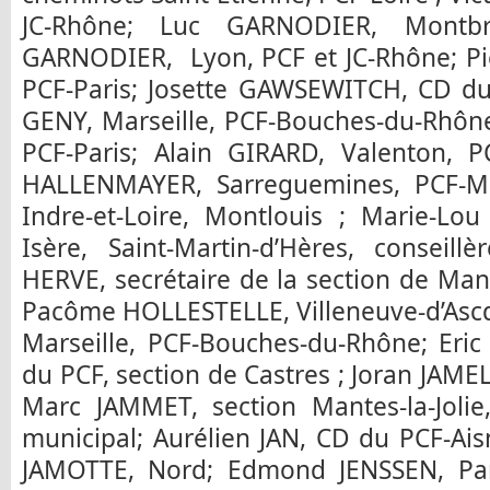
JC-Rhône; Luc GARNODIER, Montbris
GARNODIER, Lyon, PCF et JC-Rhône; Pi
PCF-Paris; Josette GAWSEWITCH, CD du 
GENY, Marseille, PCF-Bouches-du-Rhône
PCF-Paris; Alain GIRARD, Valenton, P
HALLENMAYER, Sarreguemines, PCF-Mo
Indre-et-Loire, Montlouis ; Marie-
Isère, Saint-Martin-d’Hères, conseill
HERVE, secrétaire de la section de Mante
Pacôme HOLLESTELLE, Villeneuve-d’Ascq
Marseille, PCF-Bouches-du-Rhône; Eric
du PCF, section de Castres ; Joran JAMEL
Marc JAMMET, section Mantes-la-Jolie,
municipal; Aurélien JAN, CD du PCF-Aisn
JAMOTTE, Nord; Edmond JENSSEN, Pari