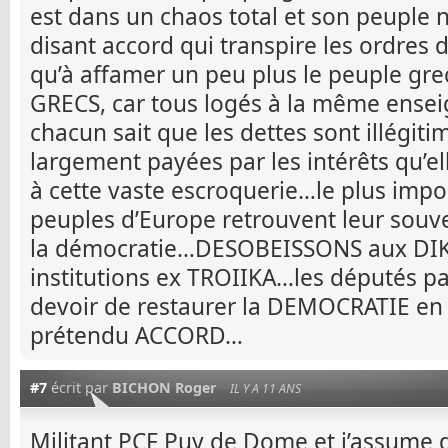
est dans un chaos total et son peuple n
disant accord qui transpire les ordres 
qu’à affamer un peu plus le peuple g
GRECS, car tous logés à la même ensei
chacun sait que les dettes sont illégitim
largement payées par les intérêts qu’el
à cette vaste escroquerie…le plus impo
peuples d’Europe retrouvent leur souve
la démocratie…DESOBEISSONS aux DIK
institutions ex TROIIKA…les députés pa
devoir de restaurer la DEMOCRATIE en
prétendu ACCORD…
#7
écrit par
BICHON Roger
IL Y A 11 ANS
Militant PCF Puy de Dome et j’assume d