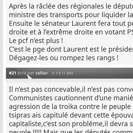
Après la râclée des régionales le dépu
ministre des transports pour liquider l
Ensuite le sénateur Laurent fera tout p
droite et à l’extrême droite en votant P
Le pcf n’est plus !
C’est le pge dont Laurent est le préside
Dégagez-les ou rompez les rangs !
#21
écrit par
sellier
IL Y A 11 ANS
Il n’est pas concevable,il n’est pas co
Communistes cautionnent d’une maniér
agression de la troika contre le peupl
tsipras ais capitulé devant cette épouv
capitaliste,c’est son probléme,il devra
peuple !!!!! Mais que les députés comm