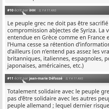
#10
écrit par
iHH
IL Y A 11 ANS
Le peuple grec ne doit pas être sacrifié 
compromission abjectes de Syriza. La v
entendue en Grèce comme en France et
l’Huma cesse sa rétention d’informatio
d’ailleurs (on n’entend pas assez les v
britanniques, italiennes, espagnoles, p
japonaises, américaines, etc.)
#11
écrit par
jean-marie Défossé
IL Y A 11 ANS
Totalement solidaire avec le peuple gre
pas d’être solidaire avec les autres peup
peuple allemand ; lequel dernier risqu