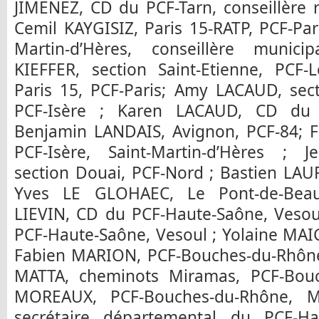
JIMENEZ, CD du PCF-Tarn, conseillère 
Cemil KAYGISIZ, Paris 15-RATP, PCF-Pa
Martin-d’Hères, conseillère municip
KIEFFER, section Saint-Etienne, PCF-
Paris 15, PCF-Paris; Amy LACAUD, sect
PCF-Isère ; Karen LACAUD, CD du P
Benjamin LANDAIS, Avignon, PCF-84; 
PCF-Isère, Saint-Martin-d’Hères ; J
section Douai, PCF-Nord ; Bastien LAUR
Yves LE GLOHAEC, Le Pont-de-Beauv
LIEVIN, CD du PCF-Haute-Saône, Vesoul
PCF-Haute-Saône, Vesoul ; Yolaine MAIG
Fabien MARION, PCF-Bouches-du-Rhône,
MATTA, cheminots Miramas, PCF-Bouc
MOREAUX, PCF-Bouches-du-Rhône, Ma
secrétaire départemental du PCF-H