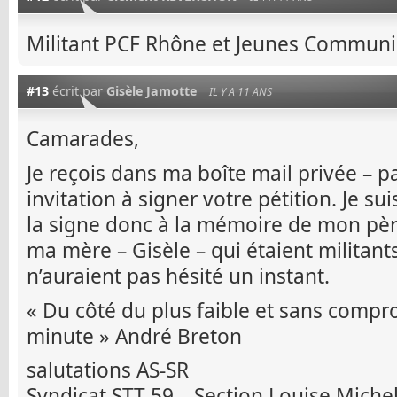
Militant PCF Rhône et Jeunes Communi
#13
écrit par
Gisèle Jamotte
IL Y A 11 ANS
Camarades,
Je reçois dans ma boîte mail privée – pa
invitation à signer votre pétition. Je sui
la signe donc à la mémoire de mon père
ma mère – Gisèle – qui étaient militan
n’auraient pas hésité un instant.
« Du côté du plus faible et sans compr
minute » André Breton
salutations AS-SR
Syndicat STT 59 – Section Louise Miche