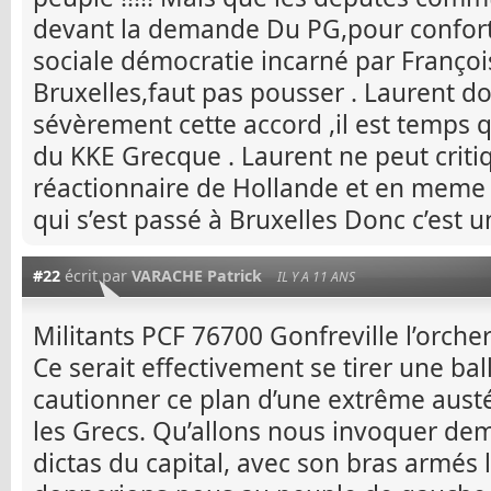
devant la demande Du PG,pour conforte
sociale démocratie incarné par Françoi
Bruxelles,faut pas pousser . Laurent 
sévèrement cette accord ,il est temps 
du KKE Grecque . Laurent ne peut critiq
réactionnaire de Hollande et en meme
qui s’est passé à Bruxelles Donc c’est un
#22
écrit par
VARACHE Patrick
IL Y A 11 ANS
Militants PCF 76700 Gonfreville l’orcher
Ce serait effectivement se tirer une ba
cautionner ce plan d’une extrême austé
les Grecs. Qu’allons nous invoquer de
dictas du capital, avec son bras armés 