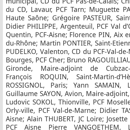
municipal, CD du PCF Pas-de-Calais; C
du CD, Lavaur, PCF Tarn; Muguette 
Haute Saône; Grégoire PASTEUR, Saint-
Didier PHILIPPE, Argenteuil, PCF Val d’O
Quentin, PCF-Aisne; Florence PIN, Aix
du-Rhône; Martin PONTIER, Saint-Etienn
PUDELKO, Valenton, CD du PCF-Val-de
Bourges, PCF Cher; Bruno RAGOUILLIAU
Gironde, Maire-adjoint de Cubzac-l
François ROQUIN, Saint-Martin-d’Hè
ROSSIGNOL, Paris; Yann SAMAIN, L
Guillaume SAYON, Avion, Maire-adjoint,
Ludovic SOKOL, Thionville, PCF Mosell
Orly-ville, PCF Val-de-Marne; Didier TA
Aisne; Alain THUBERT, JC Loire; Josett
PCF Aisne Pierre VANGOETHEM, Li