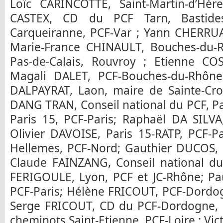
Loïc CARINCOTTE, Saint-Martin-d’Hère
CASTEX, CD du PCF Tarn, Bastide
Carqueiranne, PCF-Var ; Yann CHERRUAU
Marie-France CHINAULT, Bouches-du-
Pas-de-Calais, Rouvroy ; Etienne COS
Magali DALET, PCF-Bouches-du-Rhône, 
DALPAYRAT, Laon, maire de Sainte-Cro
DANG TRAN, Conseil national du PCF, P
Paris 15, PCF-Paris; Raphaël DA SILVA
Olivier DAVOISE, Paris 15-RATP, PCF-
Hellemes, PCF-Nord; Gauthier DUCOS, S
Claude FAINZANG, Conseil national du
FERIGOULE, Lyon, PCF et JC-Rhône; Pa
PCF-Paris; Hélène FRICOUT, PCF-Dordog
Serge FRICOUT, CD du PCF-Dordogne, L
cheminots Saint-Etienne, PCF-Loire ; Vi