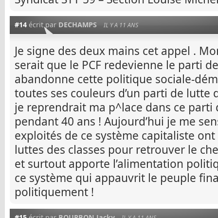
#14
écrit par
DECHAMPS
IL Y A 11 ANS
Je signe des deux mains cet appel . Mon
serait que le PCF redevienne le parti des
abandonne cette politique sociale-dém
toutes ses couleurs d’un parti de lutte d
je reprendrait ma p^lace dans ce parti 
pendant 40 ans ! Aujourd’hui je me sen
exploités de ce système capitaliste ont
luttes des classes pour retrouver le ch
et surtout apporte l’alimentation polit
ce système qui appauvrit le peuple fi
politiquement !
#15
écrit par
BOURBON Jacky
IL Y A 11 ANS