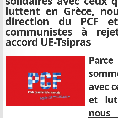
solidaires avec ceux q
luttent en Grèce, no
direction du PCF e
communistes à reje
accord UE-Tsipras
Parc
somm
avec c
et lu
nous