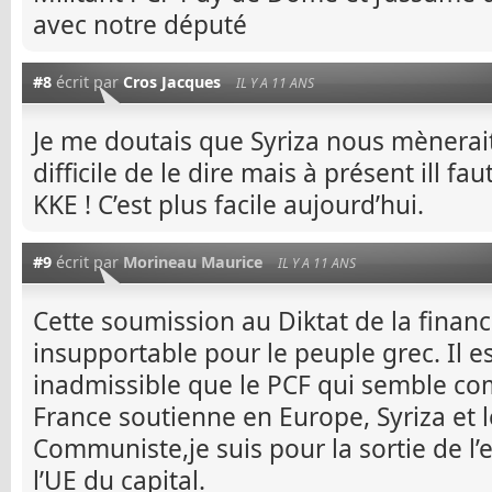
avec notre député
#8
écrit par
Cros Jacques
IL Y A 11 ANS
Je me doutais que Syriza nous mènerait 
difficile de le dire mais à présent ill fa
KKE ! C’est plus facile aujourd’hui.
#9
écrit par
Morineau Maurice
IL Y A 11 ANS
Cette soumission au Diktat de la finance
insupportable pour le peuple grec. Il e
inadmissible que le PCF qui semble com
France soutienne en Europe, Syriza et le
Communiste,je suis pour la sortie de l’
l’UE du capital.