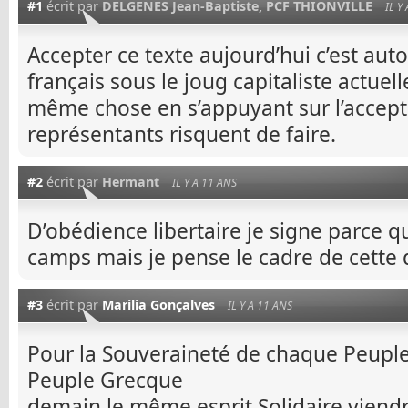
#1
écrit par
DELGENES Jean-Baptiste, PCF THIONVILLE
IL Y
Accepter ce texte aujourd’hui c’est au
français sous le joug capitaliste actuel
même chose en s’appuyant sur l’accept
représentants risquent de faire.
#2
écrit par
Hermant
IL Y A 11 ANS
D’obédience libertaire je signe parce qu’
camps mais je pense le cadre de cette d
#3
écrit par
Marilia Gonçalves
IL Y A 11 ANS
Pour la Souveraineté de chaque Peuple,
Peuple Grecque
demain le même esprit Solidaire viendr