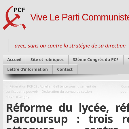
Vive Le Parti Communiste
avec, sans ou contre la stratégie de sa direction
Accueil
Site et rubriques
38ème Congrès du PCF
Lettre d’information
Contact
«
Fédération PCF 02 : Aurélien Gall tente sournoisement de
Comm
confisquer le pouvoir – Déclaration du bureau de section
pour 
du Val d’Origny
Réforme du lycée, ré
Parcoursup : trois r