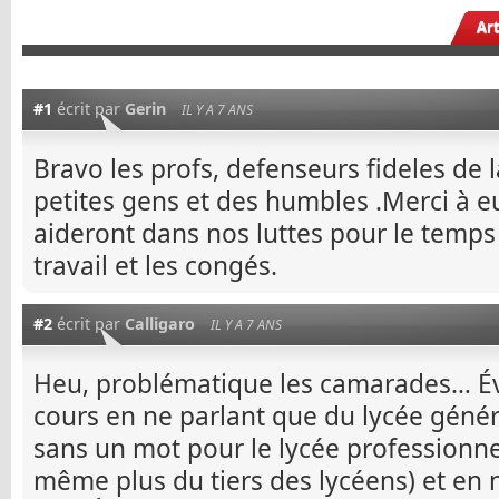
Ar
#1
écrit par
Gerin
IL Y A 7 ANS
Bravo les profs, defenseurs fideles de l
petites gens et des humbles .Merci à eu
aideront dans nos luttes pour le temps
travail et les congés.
#2
écrit par
Calligaro
IL Y A 7 ANS
Heu, problématique les camarades… Év
cours en ne parlant que du lycée génér
sans un mot pour le lycée professionn
même plus du tiers des lycéens) et en 