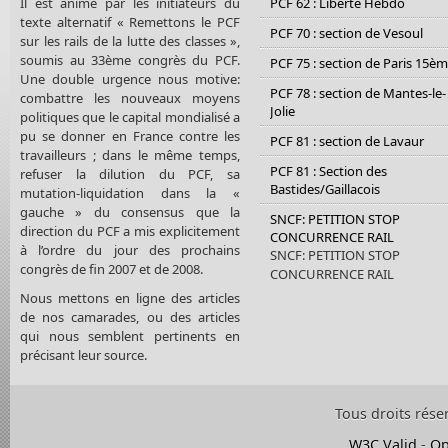
Il est animé par les initiateurs du
PCF 62 : Liberté Hebdo
texte alternatif « Remettons le PCF
PCF 70 : section de Vesoul
sur les rails de la lutte des classes »,
soumis au 33ème congrès du PCF.
PCF 75 : section de Paris 15è
Une double urgence nous motive:
PCF 78 : section de Mantes-le-
combattre les nouveaux moyens
Jolie
politiques que le capital mondialisé a
pu se donner en France contre les
PCF 81 : section de Lavaur
travailleurs ; dans le même temps,
PCF 81 : Section des
refuser la dilution du PCF, sa
Bastides/Gaillacois
mutation-liquidation dans la «
gauche » du consensus que la
SNCF: PETITION STOP
direction du PCF a mis explicitement
CONCURRENCE RAIL
à l’ordre du jour des prochains
SNCF: PETITION STOP
congrès de fin 2007 et de 2008.
CONCURRENCE RAIL
Nous mettons en ligne des articles
de nos camarades, ou des articles
qui nous semblent pertinents en
précisant leur source.
Tous droits rése
W3C Valid
-
Op