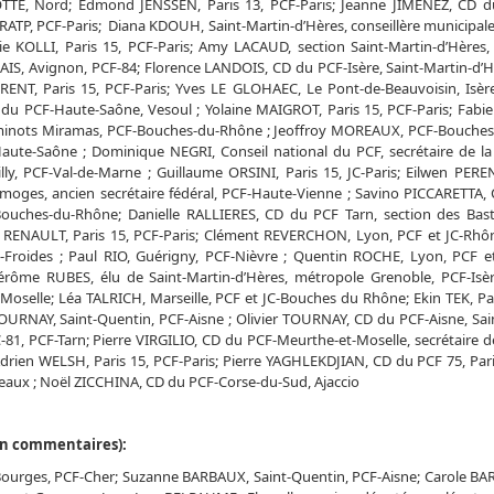
MOTTE, Nord; Edmond JENSSEN, Paris 13, PCF-Paris; Jeanne JIMENEZ, CD d
5-RATP, PCF-Paris; Diana KDOUH, Saint-Martin-d’Hères, conseillère municipale
ie KOLLI, Paris 15, PCF-Paris; Amy LACAUD, section Saint-Martin-d’Hères, 
S, Avignon, PCF-84; Florence LANDOIS, CD du PCF-Isère, Saint-Martin-d’Hè
RENT, Paris 15, PCF-Paris; Yves LE GLOHAEC, Le Pont-de-Beauvoisin, Isèr
 du PCF-Haute-Saône, Vesoul ; Yolaine MAIGROT, Paris 15, PCF-Paris; Fab
minots Miramas, PCF-Bouches-du-Rhône ; Jeoffroy MOREAUX, PCF-Bouches
aute-Saône ; Dominique NEGRI, Conseil national du PCF, secrétaire de la
illy, PCF-Val-de-Marne ; Guillaume ORSINI, Paris 15, JC-Paris; Eilwen PERE
imoges, ancien secrétaire fédéral, PCF-Haute-Vienne ; Savino PICCARETTA,
F-Bouches-du-Rhône; Danielle RALLIERES, CD du PCF Tarn, section des Bast
u RENAULT, Paris 15, PCF-Paris; Clément REVERCHON, Lyon, PCF et JC-Rhô
s-Froides ; Paul RIO, Guérigny, PCF-Nièvre ; Quentin ROCHE, Lyon, PCF e
érôme RUBES, élu de Saint-Martin-d’Hères, métropole Grenoble, PCF-Isère
-Moselle; Léa TALRICH, Marseille, PCF et JC-Bouches du Rhône; Ekin TEK, Pa
TOURNAY, Saint-Quentin, PCF-Aisne ; Olivier TOURNAY, CD du PCF-Aisne, Sai
JC-81, PCF-Tarn; Pierre VIRGILIO, CD du PCF-Meurthe-et-Moselle, secrétaire d
drien WELSH, Paris 15, PCF-Paris; Pierre YAGHLEKDJIAN, CD du PCF 75, Pari
Meaux ; Noël ZICCHINA, CD du PCF-Corse-du-Sud, Ajaccio
s en commentaires):
urges, PCF-Cher; Suzanne BARBAUX, Saint-Quentin, PCF-Aisne; Carole BAR