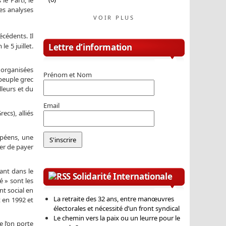
es analyses
VOIR PLUS
cédents. Il
e 5 juillet.
Lettre d’information
t organisées
Prénom et Nom
 peuple grec
lleurs et du
Email
cs), alliés
opéens, une
ter de payer
lant dans le
Solidarité Internationale
é » sont les
nt social en
La retraite des 32 ans, entre manœuvres
t en 1992 et
électorales et nécessité d’un front syndical
Le chemin vers la paix ou un leurre pour le
 l’on porte