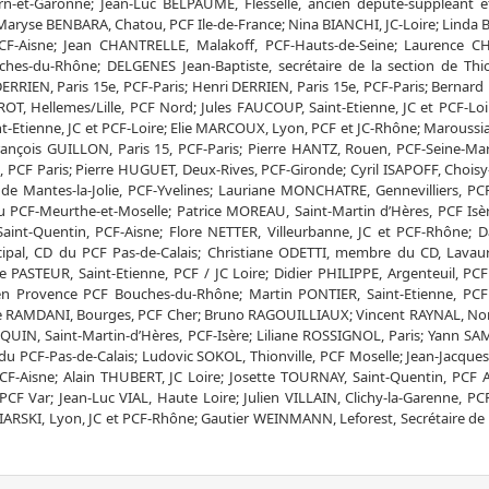
-et-Garonne; Jean-Luc BELPAUME, Flesselle, ancien député-suppléant et
aryse BENBARA, Chatou, PCF Ile-de-France; Nina BIANCHI, JC-Loire; Lind
 PCF-Aisne; Jean CHANTRELLE, Malakoff, PCF-Hauts-de-Seine; Laurence 
hes-du-Rhône; DELGENES Jean-Baptiste, secrétaire de la section de Thio
RRIEN, Paris 15e, PCF-Paris; Henri DERRIEN, Paris 15e, PCF-Paris; Bernard 
ROT, Hellemes/Lille, PCF Nord; Jules FAUCOUP, Saint-Etienne, JC et PCF-Loi
-Etienne, JC et PCF-Loire; Elie MARCOUX, Lyon, PCF et JC-Rhône; Marouss
rançois GUILLON, Paris 15, PCF-Paris; Pierre HANTZ, Rouen, PCF-Seine-Mar
PCF Paris; Pierre HUGUET, Deux-Rives, PCF-Gironde; Cyril ISAPOFF, Choisy-
de Mantes-la-Jolie, PCF-Yvelines; Lauriane MONCHATRE, Gennevilliers, PC
du PCF-Meurthe-et-Moselle; Patrice MOREAU, Saint-Martin d’Hères, PCF Isèr
int-Quentin, PCF-Aisne; Flore NETTER, Villeurbanne, JC et PCF-Rhône; 
cipal, CD du PCF Pas-de-Calais; Christiane ODETTI, membre du CD, Lavaur
STEUR, Saint-Etienne, PCF / JC Loire; Didier PHILIPPE, Argenteuil, PCF 
x en Provence PCF Bouches-du-Rhône; Martin PONTIER, Saint-Etienne, PCF 
e RAMDANI, Bourges, PCF Cher; Bruno RAGOUILLIAUX; Vincent RAYNAL, No
QUIN, Saint-Martin-d’Hères, PCF-Isère; Liliane ROSSIGNOL, Paris; Yann SA
du PCF-Pas-de-Calais; Ludovic SOKOL, Thionville, PCF Moselle; Jean-Jacqu
 PCF-Aisne; Alain THUBERT, JC Loire; Josette TOURNAY, Saint-Quentin, PCF A
F Var; Jean-Luc VIAL, Haute Loire; Julien VILLAIN, Clichy-la-Garenne, PC
IARSKI, Lyon, JC et PCF-Rhône; Gautier WEINMANN, Leforest, Secrétaire de c