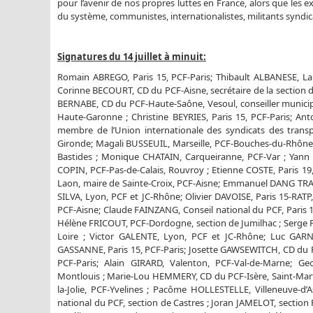
pour l’avenir de nos propres luttes en France, alors que les
du système, communistes, internationalistes, militants syndic
Signatures du 14 juillet à minuit:
Romain ABREGO, Paris 15, PCF-Paris; Thibault ALBANESE, La 
Corinne BECOURT, CD du PCF-Aisne, secrétaire de la section de
BERNABE, CD du PCF-Haute-Saône, Vesoul, conseiller municipa
Haute-Garonne ; Christine BEYRIES, Paris 15, PCF-Paris; An
membre de l’Union internationale des syndicats des trans
Gironde; Magali BUSSEUIL, Marseille, PCF-Bouches-du-Rhône; 
Bastides ; Monique CHATAIN, Carqueiranne, PCF-Var ; Yann
COPIN, PCF-Pas-de-Calais, Rouvroy ; Etienne COSTE, Paris 19
Laon, maire de Sainte-Croix, PCF-Aisne; Emmanuel DANG TRAN,
SILVA, Lyon, PCF et JC-Rhône; Olivier DAVOISE, Paris 15-RA
PCF-Aisne; Claude FAINZANG, Conseil national du PCF, Paris 
Hélène FRICOUT, PCF-Dordogne, section de Jumilhac ; Serge 
Loire ; Victor GALENTE, Lyon, PCF et JC-Rhône; Luc GAR
GASSANNE, Paris 15, PCF-Paris; Josette GAWSEWITCH, CD du PC
PCF-Paris; Alain GIRARD, Valenton, PCF-Val-de-Marne; G
Montlouis ; Marie-Lou HEMMERY, CD du PCF-Isère, Saint-Martin
la-Jolie, PCF-Yvelines ; Pacôme HOLLESTELLE, Villeneuve-d’
national du PCF, section de Castres ; Joran JAMELOT, section 