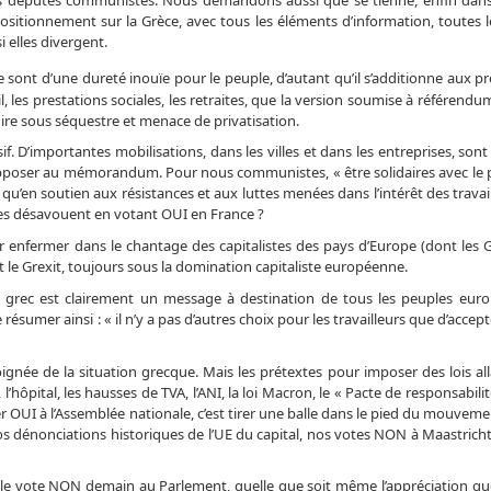
positionnement sur la Grèce, avec tous les éléments d’information, toutes l
 elles divergent.
t d’une dureté inouïe pour le peuple, d’autant qu’il s’additionne aux pré
les prestations sociales, les retraites, que la version soumise à référendum l
dire sous séquestre et menace de privatisation.
if. D’importantes mobilisations, dans les villes et dans les entreprises, son
 s’opposer au mémorandum. Pour nous communistes, « être solidaires avec le
qu’en soutien aux résistances et aux luttes menées dans l’intérêt des travai
es désavouent en votant OUI en France ?
 enfermer dans le chantage des capitalistes des pays d’Europe (dont les Gre
et le Grexit, toujours sous la domination capitaliste européenne.
le grec est clairement un message à destination de tous les peuples eur
ésumer ainsi : « il n’y a pas d’autres choix pour les travailleurs que d’accep
ignée de la situation grecque. Mais les prétextes pour imposer des lois al
ôpital, les hausses de TVA, l’ANI, la loi Macron, le « Pacte de responsabilit
 OUI à l’Assemblée nationale, c’est tirer une balle dans le pied du mouveme
 nos dénonciations historiques de l’UE du capital, nos votes NON à Maastrich
e le vote NON demain au Parlement, quelle que soit même l’appréciation que