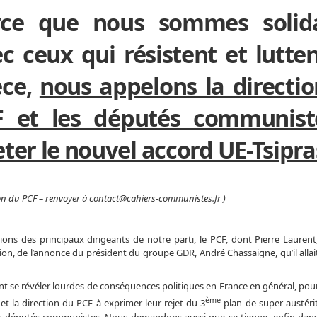
rce que nous sommes solida
c ceux qui résistent et lutte
èce,
nous appelons la directi
F et les députés communist
eter le nouvel accord UE-Tsipra
tion du PCF – renvoyer à contact@cahiers-communistes.fr )
ns des principaux dirigeants de notre parti, le PCF, dont Pierre Laurent,
ion, de l’annonce du président du groupe GDR, André Chassaigne, qu’il alla
ent se révéler lourdes de conséquences politiques en France en général, pour
ème
et la direction du PCF à exprimer leur rejet du 3
plan de super-austérit
s députés communistes. Nous demandons aussi que se tienne, enfin dans l