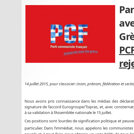
Pa
ave
Gr
PC
rej
14 juillet 2015, pour s’associer: (nom, prénom, fédération et sec
Nous avons pris connaissance dans les médias des déclaratio
signature de l’accord Eurogroupe/Tsipras, et, avec consternat
à sa validation à l’Assemblée nationale le 15 juillet.
Ces positions sont lourdes de signification politique et peuv
particulier. Dans l’immédiat, nous appelons les communistes 
peuple et à tout faire pour obtenir un vote NON de tous le