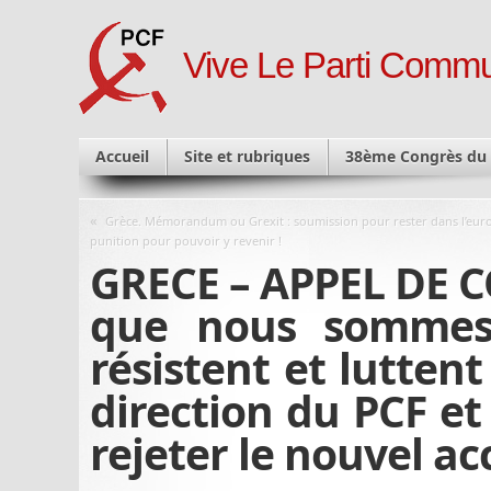
Vive Le Parti Commu
Accueil
Site et rubriques
38ème Congrès du
«
Grèce. Mémorandum ou Grexit : soumission pour rester dans l’eur
punition pour pouvoir y revenir !
GRECE – APPEL DE 
que nous sommes 
résistent et lutten
direction du PCF e
rejeter le nouvel ac