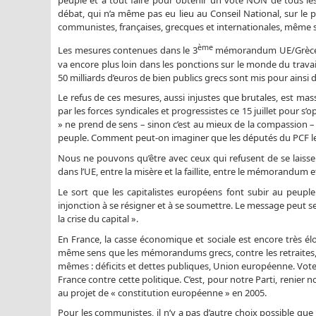
débat, qui n’a même pas eu lieu au Conseil National, sur le 
communistes, françaises, grecques et internationales, même si
ème
Les mesures contenues dans le 3
mémorandum UE/Grèce son
va encore plus loin dans les ponctions sur le monde du travail, 
50 milliards d’euros de bien publics grecs sont mis pour ainsi 
Le refus de ces mesures, aussi injustes que brutales, est mass
par les forces syndicales et progressistes ce 15 juillet pour
» ne prend de sens – sinon c’est au mieux de la compassion – 
peuple. Comment peut-on imaginer que les députés du PCF l
Nous ne pouvons qu’être avec ceux qui refusent de se laisser
dans l’UE, entre la misère et la faillite, entre le mémorandum 
Le sort que les capitalistes européens font subir au peup
injonction à se résigner et à se soumettre. Le message peut se r
la crise du capital ».
En France, la casse économique et sociale est encore très élo
même sens que les mémorandums grecs, contre les retraites, l’h
mêmes : déficits et dettes publiques, Union européenne. Voter
France contre cette politique. C’est, pour notre Parti, renier
au projet de « constitution européenne » en 2005.
Pour les communistes, il n’y a pas d’autre choix possible qu