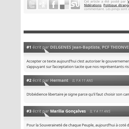
Cet article a été posté par
fédérations
,
Politique étrang
commentaire. Les pings sont d
#1
écrit par
DELGENES Jean-Baptiste, PCF THIONVI
Accepter ce texte aujourd’hui c’est autoriser le gouvernemen
s’appuyant sur l’acceptation tacite que nos représentants ris
#2
écrit par
Hermant
IL Y A 11 ANS
D’obédience libertaire je signe parce qu’il faut choisir son c
#3
écrit par
Marilia Gonçalves
IL Y A 11 ANS
Pour la Souveraineté de chaque Peuple, aujourd’hui à coté