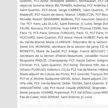
Quentin, PCF-Aisne; Rodolphe BARRES, Montauban, PCF-Tarn
régional, Somme; Mario BELTRAMIN, Aubenas, PCF Ardèche; M
Saint-Quentin, PCF-Aisne; Serge CARRIER, Saint-Quentin,
Malakoff, PCF-Hauts-de-Seine; Marius CARBUCCIA, PCF-Bouc
Moselle; Robert DEMARBRE, Bollènes, PCF-Vaucluse; Gesine DE
15e, PCF Paris; Léa DULAC, Saint-Etienne, JC-Loire; Serge DU
FAURE, Romans, PCF-Drôme; Yvan FAYET; Thomas FEVRE, Saint
Paris 15, PCF-Paris; Simone FORGUES, Paris 15, PCF-Paris; F
HOCHARD, Saint-Quentin, PCF-Aisne; Hervé HUBERT, Paris 9e, 
du Val-de-Marne; Marie LLORENTE, Trésorière de la section 
Seine; Eric MONNINI, secrétaire de la section de Jarny, CD 
MORETTO, Maire de Sautel, PCF Ariège; Franck MOUSSET, Sa
Secrétaire de la section d’Hénin-Beaumont, conseiller muni
Muguette PAQUIS, Champagney, PCF Haute Saône; Grégoire PA
Christian PLE, Saint-Quentin, PCF-Aisne; Florence PIN, Ai
Yohann PUDELKO, Valenton, CD du PCF-Val-de-Marne; Hélèn
Maire-adjoint de Cubzac-les-Ponts, PCF-Gironde; François RO
PCF et JC-Rhône; Guillaume SAYON, Avion, Maire-adjoint, CD 
Orly-ville, PCF Val-de-Marne; Didier TASSIN, Saint-Quentin,
VANGOETHEM, Lille, PCF-Nord; Claude VARENNE, Brignoles, PC
Seine; Jacques VOVARD, Argenteuil, PCF Val d’Oise; Lucas WIN
Pas-de-Calais; Hedi ZENNAF, Saint-Etienne, JC-Loire