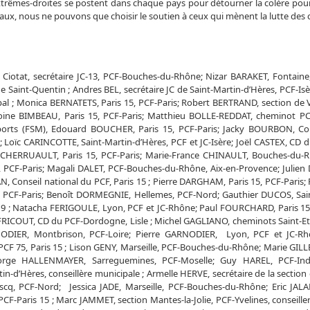
 extrêmes-droites se postent dans chaque pays pour détourner la colère pou
aux, nous ne pouvons que choisir le soutien à ceux qui mènent la lutte des c
Ciotat, secrétaire JC-13, PCF-Bouches-du-Rhône; Nizar BARAKET, Fontaine,
 Saint-Quentin ; Andres BEL, secrétaire JC de Saint-Martin-d’Hères, PCF-Isè
l ; Monica BERNATETS, Paris 15, PCF-Paris; Robert BERTRAND, section de Ve
toine BIMBEAU, Paris 15, PCF-Paris; Matthieu BOLLE-REDDAT, cheminot PCF
ports (FSM), Edouard BOUCHER, Paris 15, PCF-Paris; Jacky BOURBON, Co
Loïc CARINCOTTE, Saint-Martin-d’Hères, PCF et JC-Isère; Joël CASTEX, CD d
 CHERRUAULT, Paris 15, PCF-Paris; Marie-France CHINAULT, Bouches-du-
, PCF-Paris; Magali DALET, PCF-Bouches-du-Rhône, Aix-en-Provence; Julien
 Conseil national du PCF, Paris 15 ; Pierre DARGHAM, Paris 15, PCF-Paris;
TP, PCF-Paris; Benoît DORMEGNIE, Hellemes, PCF-Nord; Gauthier DUCOS, Sai
19 ; Natacha FERIGOULE, Lyon, PCF et JC-Rhône; Paul FOURCHARD, Paris 15,
FRICOUT, CD du PCF-Dordogne, Lisle ; Michel GAGLIANO, cheminots Saint-Et
NODIER, Montbrison, PCF-Loire; Pierre GARNODIER, Lyon, PCF et JC-Rhô
F 75, Paris 15 ; Lison GENY, Marseille, PCF-Bouches-du-Rhône; Marie GILLET
eorge HALLENMAYER, Sarreguemines, PCF-Moselle; Guy HAREL, PCF-Indre
-d’Hères, conseillère municipale ; Armelle HERVE, secrétaire de la section
Ascq, PCF-Nord; Jessica JADE, Marseille, PCF-Bouches-du-Rhône; Eric JALA
PCF-Paris 15 ; Marc JAMMET, section Mantes-la-Jolie, PCF-Yvelines, conseille