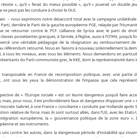
« résiste », qu’il « ferait du mieux possible », qu’il « jouerait un double 
a ne peut pas les conduire à choisir le OUI.
main – nous exprimons notre désaccord total avec la campagne unilatérale
u Parti, derrière le Parti de la gauche européenne PGE, relayée par l’Humanit
e se retourner contre le PCF. L’alliance de Syriza avec le parti de droi
classes possédantes grecques, à l’armée, à l’église, aussi à l’OTAN, jusqu’à l’
xercé une véritable pédagogie de la résignation au remboursement de 
 au référendum retourné. Nous en faisons à nouveau solennellement la deman
, à tous les niveaux, avec tous les éléments. Nous demandons en particuli
résentants du Parti communiste grec, le KKE, dont la représentativité dans l
 transposable en France de recomposition politique, avec une partie de
UE, ont sous les yeux la démonstration de l’impasse que cela représen
ctive de « l’Europe sociale » est un leurre dangereux jusqu’à faire acce
 mais, pour nous, il est profondément faux et dangereux d’opposer une «
émocrate Gabriel, à une France « conciliante » conduite par Hollande après 
on relative de force, mais ils sont surtout alliés, dans l’UE, avec les Etats-
’intégration européenne, la « gouvernance politique de la zone euro ». I
ropéenne et ses instruments.
 uns contre les autres, dans la dangereuse période d’instabilité qui s’ouvr