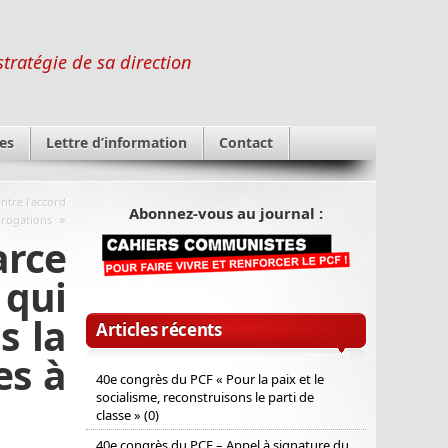
stratégie de sa direction
es
Lettre d’information
Contact
ntre l’accord
Abonnez-vous au journal :
»
rrogations
arce
qui
s la
Articles récents
es à
40e congrès du PCF « Pour la paix et le
socialisme, reconstruisons le parti de
classe » (0)
40e congrès du PCF – Appel à signature du