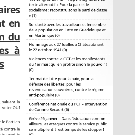
texte alternatif « Pour la paix et le
ires
socialisme : reconstruisons le parti de classe
» (1)
nt en
Solidarité avec les travailleurs et l’ensemble
de la population en lutte en Guadeloupe et
on du
en Martinique (0)
Hommage aux 27 fusillés à Châteaubriant
es à
le 22 octobre 1941 (0)
Violences contre la CGT et les manifestants
s
du 1er mai : qui en profite sinon le pouvoir !
(0)
1er mai de lutte pour la paix, pour la
défense des libertés, pour les
revendications ouvrières, contre le régime
anti-populaire (0)
 saluant la
Conférence nationale du PCF – Intervention
it voter OUI
de Corinne Bécourt (6)
Grève 26 janvier – Dans l’éducation comme
 le Parti en
ailleurs, les attaques contre le service public
é contre le
se multiplient. Il est temps de les stopper !
(0)
e Parti, le