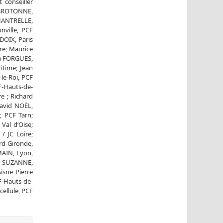
 conseiller
a BROTONNE,
CHANTRELLE,
nville, PCF
DOIX, Paris
re; Maurice
ia FORGUES,
itime; Jean
le-Roi, PCF
F-Hauts-de-
e ; Richard
David NOËL,
, PCF Tarn;
Val d’Oise;
/ JC Loire;
rd-Gironde,
MAIN, Lyon,
es SUZANNE,
isne Pierre
F-Hauts-de-
ellule, PCF