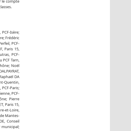
r le compte
lasses.
 PCF-Isère;
re; Frédéric
rfeil, PCF-
, Paris 15,
utras, PCF-
u PCF Tarn,
Rhône; Noël
 DALPAYRAT,
 Raphaël DA
nt-Quentin,
 PCF-Paris;
ienne, PCF-
ne; Pierre
, Paris 15,
-et-Loire,
 de Mantes-
DE, Conseil
r municipal;