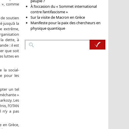
peuple ?
jeu », comme
À l’occasion du « Sommet international
contre l’antifascisme »
Sur la visite de Macron en Grèce
 de soutien
Manifeste pour la paix des chercheurs en
é jusqu’à la
physique quantique
te extrême,
organisation
la dette, à
de : il est
er que soit
es luttes en
 la social-
te pour les
pter un tel
 méchante »
Sarkozy. Les
Unis, l’OTAN
l n’y a pas
e en Grèce,