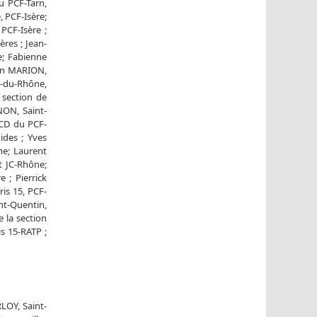
u PCF-Tarn,
, PCF-Isère;
PCF-Isère ;
res ; Jean-
e; Fabienne
ien MARION,
-du-Rhône,
 section de
NON, Saint-
 CD du PCF-
ides ; Yves
ne; Laurent
t JC-Rhône;
 ; Pierrick
ris 15, PCF-
nt-Quentin,
e la section
s 15-RATP ;
LOY, Saint-