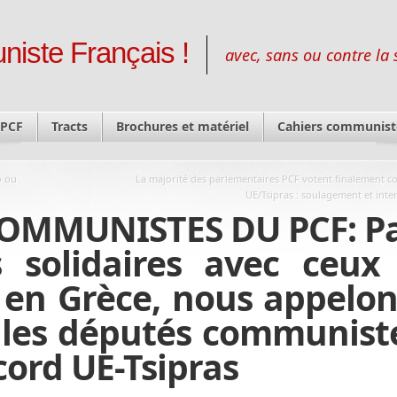
niste Français !
avec, sans ou contre la 
 PCF
Tracts
Brochures et matériel
Cahiers communist
o ou
La majorité des parlementaires PCF votent finalement co
UE/Tsipras : soulagement et inte
COMMUNISTES DU PCF: P
solidaires avec ceux 
t en Grèce, nous appelon
t les députés communist
cord UE-Tsipras