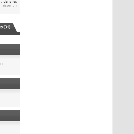
 : dans les
 laisser un
 (31)
en