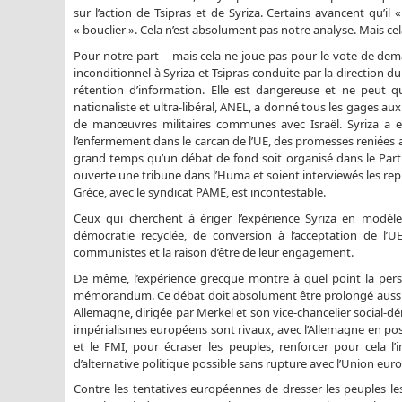
sur l’action de Tsipras et de Syriza. Certains avancent qu’il 
« bouclier ». Cela n’est absolument pas notre analyse. Mais cel
Pour notre part – mais cela ne joue pas pour le vote de de
inconditionnel à Syriza et Tsipras conduite par la direction d
rétention d’information. Elle est dangereuse et ne peut qu
nationaliste et ultra-libéral, ANEL, a donné tous les gages aux 
de manœuvres militaires communes avec Israël. Syriza a e
l’enfermement dans le carcan de l’UE, des promesses reniées
grand temps qu’un débat de fond soit organisé dans le Parti
ouverte une tribune dans l’Huma et soient interviewés les rep
Grèce, avec le syndicat PAME, est incontestable.
Ceux qui cherchent à ériger l’expérience Syriza en modèle
démocratie recyclée, de conversion à l’acceptation de l’
communistes et la raison d’être de leur engagement.
De même, l’expérience grecque montre à quel point la perspe
mémorandum. Ce débat doit absolument être prolongé aussi,
Allemagne, dirigée par Merkel et son vice-chancelier social-d
impérialismes européens sont rivaux, avec l’Allemagne en positi
et le FMI, pour écraser les peuples, renforcer pour cela l
d’alternative politique possible sans rupture avec l’Union eu
Contre les tentatives européennes de dresser les peuples les