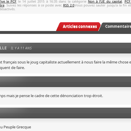
Vive le PCF
le 14 juillet 2015 à 16:35 dans la catégorie
Non à l'UE du capital
,
PCF
ère
. Suivez les réponses à ce poste avec
RSS 2.0
.Vous pouvez sauter jusqu'a la fin et
ésactivés.
Articles connexes
Commentaires
LLE
IL Y A 11 ANS
t français sous le joug capitaliste actuellement à nous faire la même chose 
quent de faire.
amps mais je pense le cadre de cette dénonciation trop étroit.
 du Peuple Grecque