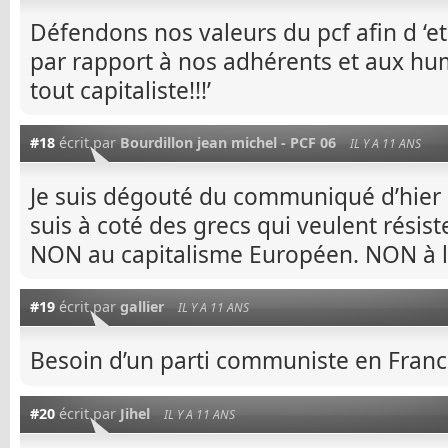
Défendons nos valeurs du pcf afin d ‘etr
par rapport à nos adhérents et aux hu
tout capitaliste!!!’
#18
écrit par
Bourdillon jean michel - PCF 06
IL Y A 11 ANS
Je suis dégouté du communiqué d’hier m
suis à coté des grecs qui veulent résister
NON au capitalisme Européen. NON à la
#19
écrit par
gallier
IL Y A 11 ANS
Besoin d’un parti communiste en Franc
#20
écrit par
Jihel
IL Y A 11 ANS