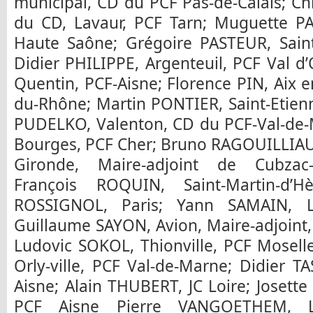
municipal, CD du PCF Pas-de-Calais; C
du CD, Lavaur, PCF Tarn; Muguette 
Haute Saône; Grégoire PASTEUR, Saint-
Didier PHILIPPE, Argenteuil, PCF Val d’O
Quentin, PCF-Aisne; Florence PIN, Aix
du-Rhône; Martin PONTIER, Saint-Etienn
PUDELKO, Valenton, CD du PCF-Val-de
Bourges, PCF Cher; Bruno RAGOUILLIAU
Gironde, Maire-adjoint de Cubzac-l
François ROQUIN, Saint-Martin-d’Hè
ROSSIGNOL, Paris; Yann SAMAIN, L
Guillaume SAYON, Avion, Maire-adjoint,
Ludovic SOKOL, Thionville, PCF Mosell
Orly-ville, PCF Val-de-Marne; Didier TA
Aisne; Alain THUBERT, JC Loire; Josett
PCF Aisne Pierre VANGOETHEM, Li