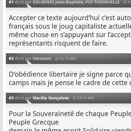
#1
écrit par
DELGENES Jean-Baptiste, PCF THIONVILLE
IL Y
Accepter ce texte aujourd’hui c’est au
français sous le joug capitaliste actuel
même chose en s’appuyant sur l’accept
représentants risquent de faire.
#2
écrit par
Hermant
IL Y A 11 ANS
D’obédience libertaire je signe parce qu’
camps mais je pense le cadre de cette d
#3
écrit par
Marilia Gonçalves
IL Y A 11 ANS
Pour la Souveraineté de chaque Peuple,
Peuple Grecque
demain le même esprit Solidaire viendr