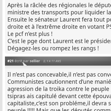
Après la râclée des régionales le dépu
ministre des transports pour liquider l
Ensuite le sénateur Laurent fera tout p
droite et à l’extrême droite en votant P
Le pcf n’est plus !
C’est le pge dont Laurent est le préside
Dégagez-les ou rompez les rangs !
#21
écrit par
sellier
IL Y A 11 ANS
Il n’est pas concevable,il n’est pas co
Communistes cautionnent d’une maniér
agression de la troika contre le peupl
tsipras ais capitulé devant cette épouv
capitaliste,c’est son probléme,il devra
peuple !!!!! Mais que les députés comm