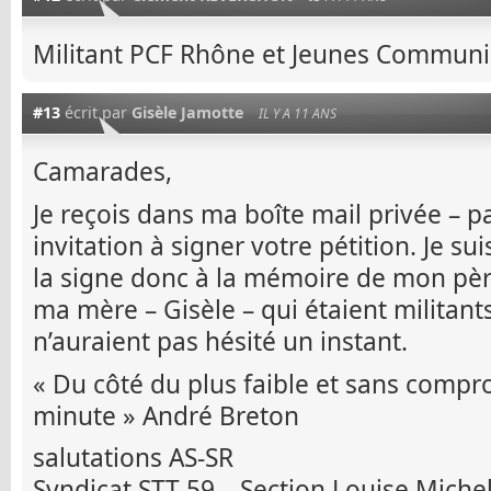
Militant PCF Rhône et Jeunes Communi
#13
écrit par
Gisèle Jamotte
IL Y A 11 ANS
Camarades,
Je reçois dans ma boîte mail privée – pa
invitation à signer votre pétition. Je sui
la signe donc à la mémoire de mon père
ma mère – Gisèle – qui étaient militan
n’auraient pas hésité un instant.
« Du côté du plus faible et sans compr
minute » André Breton
salutations AS-SR
Syndicat STT 59 – Section Louise Miche