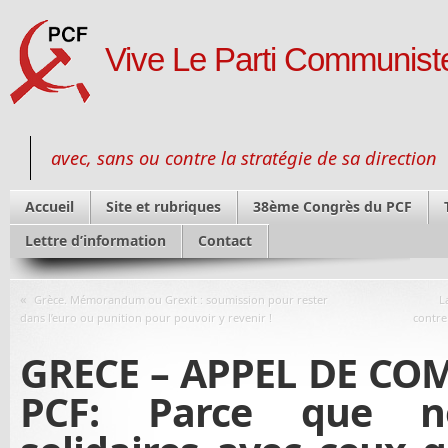
Vive Le Parti Communiste
avec, sans ou contre la stratégie de sa direction
Accueil
Site et rubriques
38ème Congrès du PCF
Lettre d’information
Contact
«
Grèce. Mémorandum ou Grexit : soumission pour rester
L
dans l’euro ou punition pour pouvoir y revenir !
contre
GRECE – APPEL DE C
PCF: Parce que 