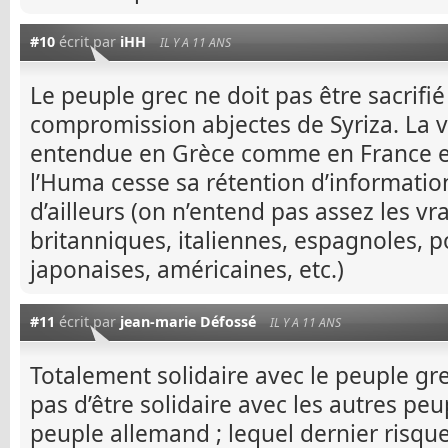
#10
écrit par
iHH
IL Y A 11 ANS
Le peuple grec ne doit pas être sacrifié 
compromission abjectes de Syriza. La v
entendue en Grèce comme en France et
l’Huma cesse sa rétention d’informatio
d’ailleurs (on n’entend pas assez les v
britanniques, italiennes, espagnoles, p
japonaises, américaines, etc.)
#11
écrit par
jean-marie Défossé
IL Y A 11 ANS
Totalement solidaire avec le peuple gre
pas d’être solidaire avec les autres peup
peuple allemand ; lequel dernier risqu