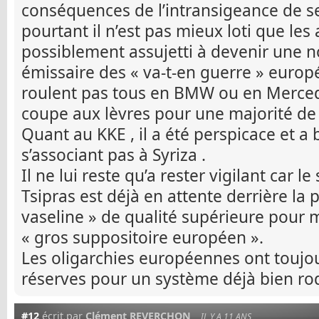
conséquences de l’intransigeance de ses
pourtant il n’est pas mieux loti que les
possiblement assujetti à devenir une no
émissaire des « va-t-en guerre » europ
roulent pas tous en BMW ou en Mercedes
coupe aux lèvres pour une majorité de 
Quant au KKE , il a été perspicace et 
s’associant pas à Syriza .
Il ne lui reste qu’a rester vigilant car l
Tsipras est déjà en attente derrière la 
vaseline » de qualité supérieure pour m
« gros suppositoire européen ».
Les oligarchies européennes ont toujo
réserves pour un système déjà bien rod
#12
écrit par
Clément REVERCHON
IL Y A 11 ANS