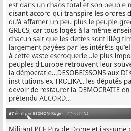
est dans un chaos total et son peuple n
disant accord qui transpire les ordres 
qu’à affamer un peu plus le peuple g
GRECS, car tous logés à la même ensei
chacun sait que les dettes sont illégitim
largement payées par les intérêts qu’el
à cette vaste escroquerie…le plus impo
peuples d’Europe retrouvent leur souve
la démocratie…DESOBEISSONS aux DIK
institutions ex TROIIKA…les députés pa
devoir de restaurer la DEMOCRATIE en
prétendu ACCORD…
#7
écrit par
BICHON Roger
IL Y A 11 ANS
Militant PCF Puy de Dome et j’assume d