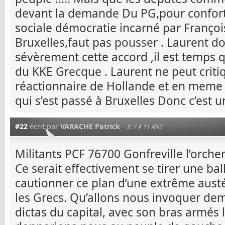
devant la demande Du PG,pour conforte
sociale démocratie incarné par Françoi
Bruxelles,faut pas pousser . Laurent 
sévèrement cette accord ,il est temps 
du KKE Grecque . Laurent ne peut critiq
réactionnaire de Hollande et en meme
qui s’est passé à Bruxelles Donc c’est un
#22
écrit par
VARACHE Patrick
IL Y A 11 ANS
Militants PCF 76700 Gonfreville l’orcher
Ce serait effectivement se tirer une ba
cautionner ce plan d’une extrême austé
les Grecs. Qu’allons nous invoquer de
dictas du capital, avec son bras armés 