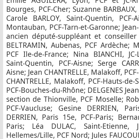
Emilie AGUILERA, Lyon, PCF et JC-
Bourges, PCF-Cher; Suzanne BARBAUX, S
Carole BARLOY, Saint-Quentin, PCF-
Montauban, PCF-Tarn-et-Garonne; Jean-
ancien député-suppléant et conseille
BELTRAMIN, Aubenas, PCF Ardèche; M
PCF Ile-de-France; Nina BIANCHI, JC
Saint-Quentin, PCF-Aisne; Serge CARR
Aisne; Jean CHANTRELLE, Malakoff, PCF
CHANTRELLE, Malakoff, PCF-Hauts-de-S
PCF-Bouches-du-Rhône; DELGENES Jean-B
section de Thionville, PCF Moselle; R
PCF-Vaucluse; Gesine DERRIEN, Pari
DERRIEN, Paris 15e, PCF-Paris; Berna
Paris; Léa DULAC, Saint-Etienne, 
Hellemes/Lille, PCF Nord; Jules FAUCOUP,