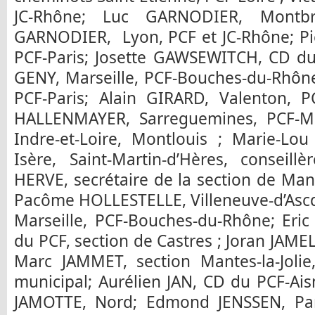
JC-Rhône; Luc GARNODIER, Montbris
GARNODIER, Lyon, PCF et JC-Rhône; Pi
PCF-Paris; Josette GAWSEWITCH, CD du 
GENY, Marseille, PCF-Bouches-du-Rhône
PCF-Paris; Alain GIRARD, Valenton, P
HALLENMAYER, Sarreguemines, PCF-Mo
Indre-et-Loire, Montlouis ; Marie-
Isère, Saint-Martin-d’Hères, conseill
HERVE, secrétaire de la section de Mante
Pacôme HOLLESTELLE, Villeneuve-d’Ascq
Marseille, PCF-Bouches-du-Rhône; Eric
du PCF, section de Castres ; Joran JAMEL
Marc JAMMET, section Mantes-la-Jolie,
municipal; Aurélien JAN, CD du PCF-Aisn
JAMOTTE, Nord; Edmond JENSSEN, Pari