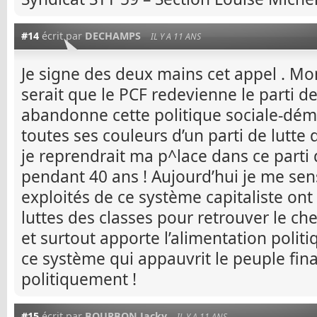
#14
écrit par
DECHAMPS
IL Y A 11 ANS
Je signe des deux mains cet appel . Mon
serait que le PCF redevienne le parti des
abandonne cette politique sociale-dém
toutes ses couleurs d’un parti de lutte d
je reprendrait ma p^lace dans ce parti 
pendant 40 ans ! Aujourd’hui je me sen
exploités de ce système capitaliste ont
luttes des classes pour retrouver le ch
et surtout apporte l’alimentation polit
ce système qui appauvrit le peuple fi
politiquement !
#15
écrit par
BOURBON Jacky
IL Y A 11 ANS