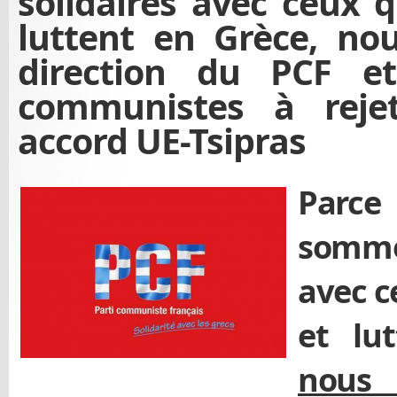
solidaires avec ceux q
luttent en Grèce, no
direction du PCF e
communistes à reje
accord UE-Tsipras
Parc
somm
avec c
et lu
nous