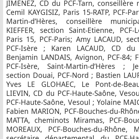
JIMENEZ, CD du PCF-Tarn, conseillère 
Cemil KAYGISIZ, Paris 15-RATP, PCF-Pa
Martin-d’Hères, conseillère municip
KIEFFER, section Saint-Etienne, PCF-
Paris 15, PCF-Paris; Amy LACAUD, sect
PCF-Isère ; Karen LACAUD, CD du P
Benjamin LANDAIS, Avignon, PCF-84; 
PCF-Isère, Saint-Martin-d’Hères ; J
section Douai, PCF-Nord ; Bastien LAUR
Yves LE GLOHAEC, Le Pont-de-Beauv
LIEVIN, CD du PCF-Haute-Saône, Vesoul
PCF-Haute-Saône, Vesoul ; Yolaine MAIG
Fabien MARION, PCF-Bouches-du-Rhône,
MATTA, cheminots Miramas, PCF-Bouc
MOREAUX, PCF-Bouches-du-Rhône, Ma
secrétaire départemental du PCF-H