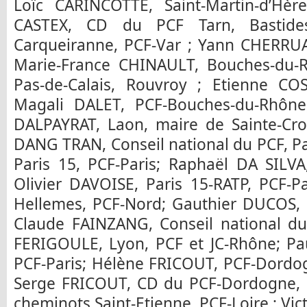
Loïc CARINCOTTE, Saint-Martin-d’Hère
CASTEX, CD du PCF Tarn, Bastide
Carqueiranne, PCF-Var ; Yann CHERRUAU
Marie-France CHINAULT, Bouches-du-
Pas-de-Calais, Rouvroy ; Etienne COS
Magali DALET, PCF-Bouches-du-Rhône, 
DALPAYRAT, Laon, maire de Sainte-Cro
DANG TRAN, Conseil national du PCF, P
Paris 15, PCF-Paris; Raphaël DA SILVA
Olivier DAVOISE, Paris 15-RATP, PCF-
Hellemes, PCF-Nord; Gauthier DUCOS, S
Claude FAINZANG, Conseil national du
FERIGOULE, Lyon, PCF et JC-Rhône; Pa
PCF-Paris; Hélène FRICOUT, PCF-Dordog
Serge FRICOUT, CD du PCF-Dordogne, L
cheminots Saint-Etienne, PCF-Loire ; Vi