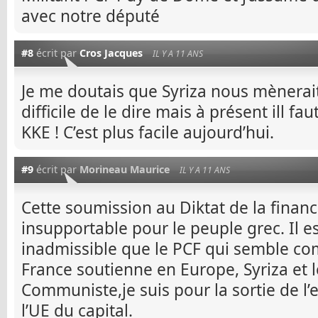
avec notre député
#8
écrit par
Cros Jacques
IL Y A 11 ANS
Je me doutais que Syriza nous mènerait 
difficile de le dire mais à présent ill fa
KKE ! C’est plus facile aujourd’hui.
#9
écrit par
Morineau Maurice
IL Y A 11 ANS
Cette soumission au Diktat de la finance
insupportable pour le peuple grec. Il e
inadmissible que le PCF qui semble com
France soutienne en Europe, Syriza et le
Communiste,je suis pour la sortie de l’
l’UE du capital.