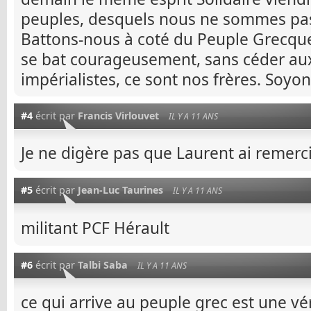
peuples, desquels nous ne sommes pas
Battons-nous à coté du Peuple Grecque
se bat courageusement, sans céder aux
impérialistes, ce sont nos frères. Soy
#4
écrit par
Francis Virlouvet
IL Y A 11 ANS
Je ne digère pas que Laurent ai remerc
#5
écrit par
Jean-Luc Taurines
IL Y A 11 ANS
militant PCF Hérault
#6
écrit par
Talbi Saba
IL Y A 11 ANS
ce qui arrive au peuple grec est une vér