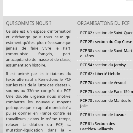
QUI SOMMES NOUS ?
ORGANISATIONS DU PCF
Ce site est un espace d’information
PCF 02 : section de Saint-Que
et d’échange pour tous ceux qui
PCF 2B : section du Cap Corse
estiment qu’il est plus nécessaire que
jamais de faire vivre le Parti
PCF 38 : section de Saint-Mart
communiste français, parti
d'Hères
anticapitaliste de masse et de classe,
PCF 54 : section du Jarnisy
assumant son histoire.
Il est animé par les initiateurs du
PCF 62 : Liberté Hebdo
texte alternatif « Remettons le PCF
PCF 70 : section de Vesoul
sur les rails de la lutte des classes »,
soumis au 33ème congrès du PCF.
PCF 75 : section de Paris 15è
Une double urgence nous motive:
PCF 78 : section de Mantes-le-
combattre les nouveaux moyens
Jolie
politiques que le capital mondialisé a
pu se donner en France contre les
PCF 81 : section de Lavaur
travailleurs ; dans le même temps,
PCF 81 : Section des
refuser la dilution du PCF, sa
Bastides/Gaillacois
mutation-liquidation dans la «