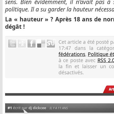
sens. Bien évidemment, il n’avait pas à
politique. Il a su garder la hauteur nécessa
La « hauteur » ? Après 18 ans de nor
dégât !
Cet article a été posté 
17:47 dans la catégo
fédérations
,
Politique é
à ce poste avec
RSS 2.
la fin et laisser un 
désactivés.
Ar
#1
écrit par
dj dickcee
IL Y A 11 ANS