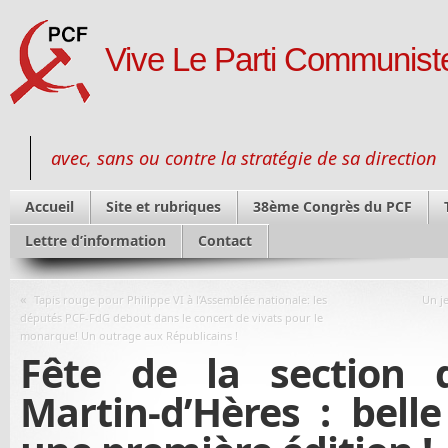
Vive Le Parti Communiste
avec, sans ou contre la stratégie de sa direction
Accueil
Site et rubriques
38ème Congrès du PCF
Lettre d’information
Contact
«
Tapis rouge pour Philippe VI à l’Assemblée nationale: les
Un j
députés PCF-FdG debout dans le concert de vivats pour le
monarque! Un outrage aux Républicains !
Fête de la section 
Martin-d’Hères : belle