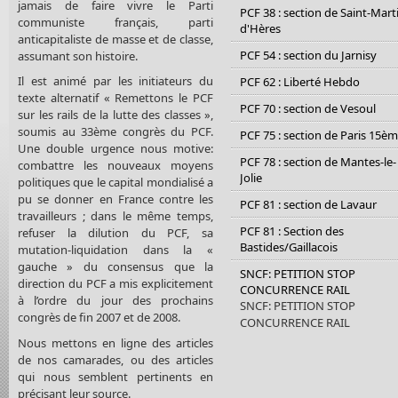
jamais de faire vivre le Parti
PCF 38 : section de Saint-Mart
communiste français, parti
d'Hères
anticapitaliste de masse et de classe,
PCF 54 : section du Jarnisy
assumant son histoire.
Il est animé par les initiateurs du
PCF 62 : Liberté Hebdo
texte alternatif « Remettons le PCF
PCF 70 : section de Vesoul
sur les rails de la lutte des classes »,
soumis au 33ème congrès du PCF.
PCF 75 : section de Paris 15è
Une double urgence nous motive:
PCF 78 : section de Mantes-le-
combattre les nouveaux moyens
Jolie
politiques que le capital mondialisé a
pu se donner en France contre les
PCF 81 : section de Lavaur
travailleurs ; dans le même temps,
PCF 81 : Section des
refuser la dilution du PCF, sa
Bastides/Gaillacois
mutation-liquidation dans la «
gauche » du consensus que la
SNCF: PETITION STOP
direction du PCF a mis explicitement
CONCURRENCE RAIL
à l’ordre du jour des prochains
SNCF: PETITION STOP
congrès de fin 2007 et de 2008.
CONCURRENCE RAIL
Nous mettons en ligne des articles
de nos camarades, ou des articles
qui nous semblent pertinents en
précisant leur source.