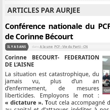
ARTICLES PAR AURJEE
Conférence nationale du PCF
de Corinne Bécourt
IL Y A 5 ANS
dans
A la une
,
PCF - Vie du Parti - CN
Corinne BECOURT- FEDERATION
DE L’AISNE
La situation est catastrophique, du
jamais vu, plus d’un an
d’enfermement, de mesures
liberticides. Employons le mot :
« dictature ». T
out cela accompagné d
au capital et d’attaques inédites à nos