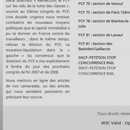
texte alternatif « Remettons le PCF
PCF 70 : section de Vesoul
sur les rails de la lutte des classes »,
soumis au 33ème congrès du PCF.
PCF 75 : section de Paris 15è
Une double urgence nous motive:
PCF 78 : section de Mantes-le-
combattre les nouveaux moyens
Jolie
politiques que le capital mondialisé a
pu se donner en France contre les
PCF 81 : section de Lavaur
travailleurs ; dans le même temps,
PCF 81 : Section des
refuser la dilution du PCF, sa
Bastides/Gaillacois
mutation-liquidation dans la «
gauche » du consensus que la
SNCF: PETITION STOP
direction du PCF a mis explicitement
CONCURRENCE RAIL
à l’ordre du jour des prochains
SNCF: PETITION STOP
congrès de fin 2007 et de 2008.
CONCURRENCE RAIL
Nous mettons en ligne des articles
de nos camarades, ou des articles
qui nous semblent pertinents en
précisant leur source.
Tous droits rése
W3C Valid
-
Op