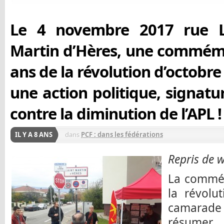
Le 4 novembre 2017 rue L
Martin d’Hères, une commém
ans de la révolution d’octobr
une action politique, signatur
contre la diminution de l’APL !
IL Y A 8 ANS
dans
PCF : dans les fédérations
Repris de 
La commém
la révolu
camarade
résume