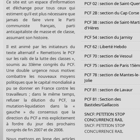
Ce site est un espace d’information
PCF 02 : section de Saint-Que
et d’échange pour tous ceux qui
PCF 2B : section du Cap Corse
estiment qu’il est plus nécessaire que
jamais de faire vivre le Parti
PCF 38 : section de Saint-Mart
communiste français, parti
d'Hères
anticapitaliste de masse et de classe,
PCF 54 : section du Jarnisy
assumant son histoire.
Il est animé par les initiateurs du
PCF 62 : Liberté Hebdo
texte alternatif « Remettons le PCF
PCF 70 : section de Vesoul
sur les rails de la lutte des classes »,
soumis au 33ème congrès du PCF.
PCF 75 : section de Paris 15è
Une double urgence nous motive:
PCF 78 : section de Mantes-le-
combattre les nouveaux moyens
Jolie
politiques que le capital mondialisé a
pu se donner en France contre les
PCF 81 : section de Lavaur
travailleurs ; dans le même temps,
PCF 81 : Section des
refuser la dilution du PCF, sa
Bastides/Gaillacois
mutation-liquidation dans la «
gauche » du consensus que la
SNCF: PETITION STOP
direction du PCF a mis explicitement
CONCURRENCE RAIL
à l’ordre du jour des prochains
SNCF: PETITION STOP
congrès de fin 2007 et de 2008.
CONCURRENCE RAIL
Nous mettons en ligne des articles