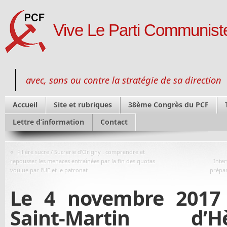
Vive Le Parti Communiste
avec, sans ou contre la stratégie de sa direction
Accueil
Site et rubriques
38ème Congrès du PCF
Lettre d’information
Contact
«
Filière sucre / Sucrerie d’Origny : comprendre et
repousser les menaces entraînées par la fin des quotas
Inte
voulue par l’UE et le patronat
prépar
Le 4 novembre 2017
Saint-Martin d’