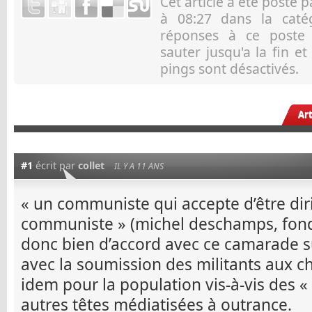
Cet article a été posté 
à 08:27 dans la cat
réponses à ce post
sauter jusqu'a la fin e
pings sont désactivés.
Ar
#1
écrit par
collet
IL Y A 11 ANS
« un communiste qui accepte d’être dir
communiste » (michel deschamps, fondat
donc bien d’accord avec ce camarade sur
avec la soumission des militants aux ch
idem pour la population vis-à-vis des 
autres têtes médiatisées à outrance.