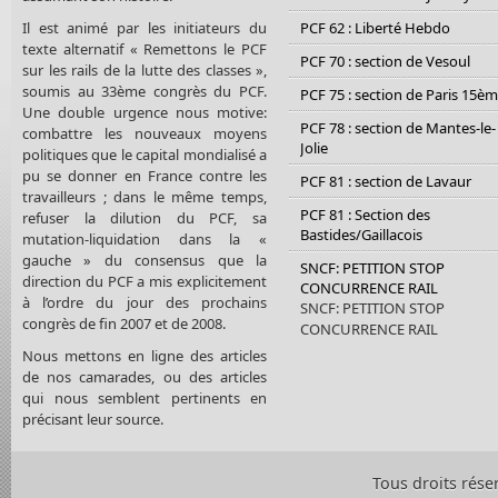
Il est animé par les initiateurs du
PCF 62 : Liberté Hebdo
texte alternatif « Remettons le PCF
PCF 70 : section de Vesoul
sur les rails de la lutte des classes »,
soumis au 33ème congrès du PCF.
PCF 75 : section de Paris 15è
Une double urgence nous motive:
PCF 78 : section de Mantes-le-
combattre les nouveaux moyens
Jolie
politiques que le capital mondialisé a
pu se donner en France contre les
PCF 81 : section de Lavaur
travailleurs ; dans le même temps,
PCF 81 : Section des
refuser la dilution du PCF, sa
Bastides/Gaillacois
mutation-liquidation dans la «
gauche » du consensus que la
SNCF: PETITION STOP
direction du PCF a mis explicitement
CONCURRENCE RAIL
à l’ordre du jour des prochains
SNCF: PETITION STOP
congrès de fin 2007 et de 2008.
CONCURRENCE RAIL
Nous mettons en ligne des articles
de nos camarades, ou des articles
qui nous semblent pertinents en
précisant leur source.
Tous droits rése