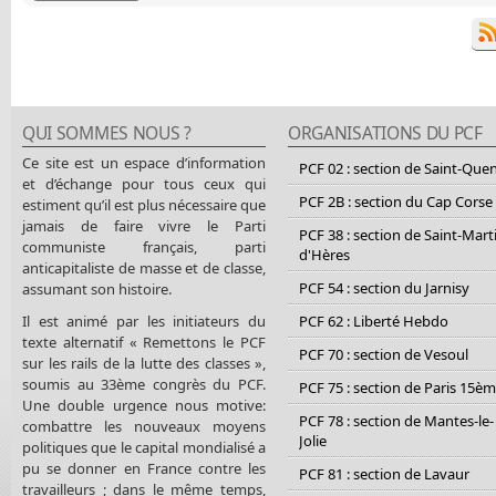
QUI SOMMES NOUS ?
ORGANISATIONS DU PCF
Ce site est un espace d’information
PCF 02 : section de Saint-Que
et d’échange pour tous ceux qui
PCF 2B : section du Cap Corse
estiment qu’il est plus nécessaire que
jamais de faire vivre le Parti
PCF 38 : section de Saint-Mart
communiste français, parti
d'Hères
anticapitaliste de masse et de classe,
PCF 54 : section du Jarnisy
assumant son histoire.
Il est animé par les initiateurs du
PCF 62 : Liberté Hebdo
texte alternatif « Remettons le PCF
PCF 70 : section de Vesoul
sur les rails de la lutte des classes »,
soumis au 33ème congrès du PCF.
PCF 75 : section de Paris 15è
Une double urgence nous motive:
PCF 78 : section de Mantes-le-
combattre les nouveaux moyens
Jolie
politiques que le capital mondialisé a
pu se donner en France contre les
PCF 81 : section de Lavaur
travailleurs ; dans le même temps,