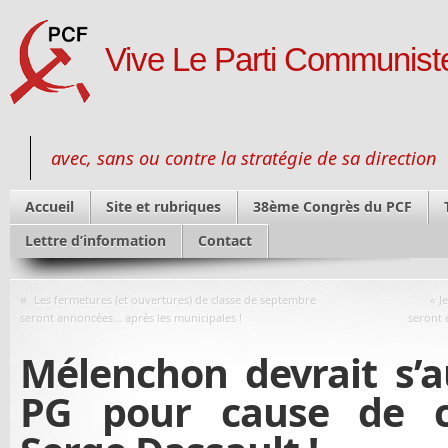
Vive Le Parti Communiste
avec, sans ou contre la stratégie de sa direction
Accueil
Site et rubriques
38ème Congrès du PCF
Lettre d’information
Contact
«
Les fermetures (et ouvertures) de classe de septembre
« J
seront annoncées… après les municipales !
seront 
Mélenchon devrait s’a
PG pour cause de c