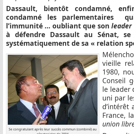
Dassault, bientôt condamné, enf
condamné les parlementaires qui
l’immunité … oubliant que son
leader
à défendre Dassault au Sénat, se j
systématiquement de sa « relation spé
Mélencho
vieille r
1980, no
Conseil g
le leader 
uni par l
d’intérêt
France, 
union libre
Se congratulant après leur succès commun (combiné) au
sénatoriales de 2004