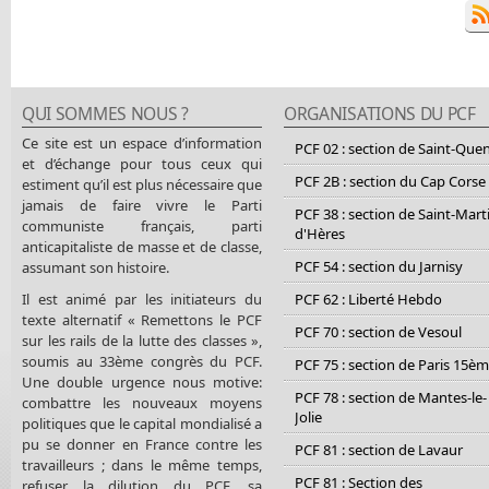
QUI SOMMES NOUS ?
ORGANISATIONS DU PCF
Ce site est un espace d’information
PCF 02 : section de Saint-Que
et d’échange pour tous ceux qui
PCF 2B : section du Cap Corse
estiment qu’il est plus nécessaire que
jamais de faire vivre le Parti
PCF 38 : section de Saint-Mart
communiste français, parti
d'Hères
anticapitaliste de masse et de classe,
PCF 54 : section du Jarnisy
assumant son histoire.
Il est animé par les initiateurs du
PCF 62 : Liberté Hebdo
texte alternatif « Remettons le PCF
PCF 70 : section de Vesoul
sur les rails de la lutte des classes »,
soumis au 33ème congrès du PCF.
PCF 75 : section de Paris 15è
Une double urgence nous motive:
PCF 78 : section de Mantes-le-
combattre les nouveaux moyens
Jolie
politiques que le capital mondialisé a
pu se donner en France contre les
PCF 81 : section de Lavaur
travailleurs ; dans le même temps,
PCF 81 : Section des
refuser la dilution du PCF, sa