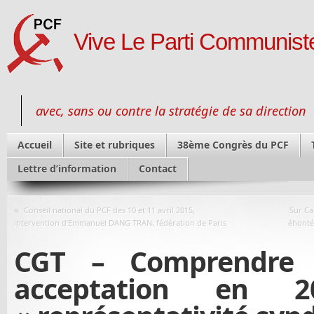
Vive Le Parti Communiste
avec, sans ou contre la stratégie de sa direction
Accueil
Site et rubriques
38ème Congrès du PCF
Lettre d’information
Contact
«
Conseil national du PCF des 10 et 11 avril 2015,
Sur Ca
intervention d’Emmanuel DANG TRAN, fédération de Paris
éhonté
CGT – Comprendre 
acceptation en 