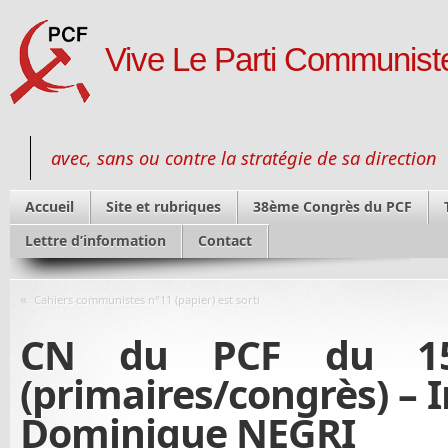
Vive Le Parti Communiste
avec, sans ou contre la stratégie de sa direction
Accueil
Site et rubriques
38ème Congrès du PCF
Lettre d’information
Contact
«
Cahiers communistes n°11 (papier) est sorti
CN du PCF du 15
(primaires/congrès) – 
Dominique NEGRI