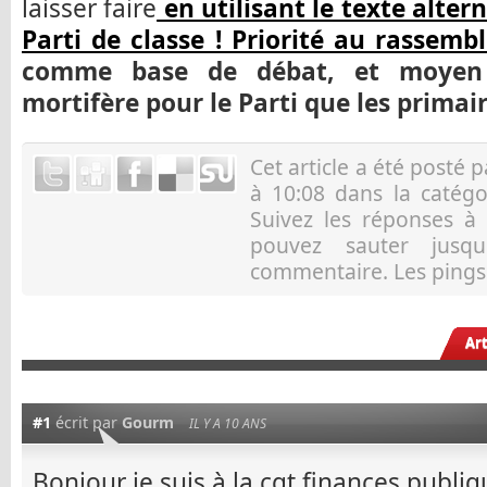
laisser faire
en utilisant le texte alter
Parti de classe ! Priorité au rassemb
comme base de débat, et moyen d
mortifère pour le Parti que les prima
Cet article a été posté 
à 10:08 dans la catég
Suivez les réponses à
pouvez sauter jusqu
commentaire. Les pings 
Ar
#1
écrit par
Gourm
IL Y A 10 ANS
Bonjour je suis à la cgt finances publiq