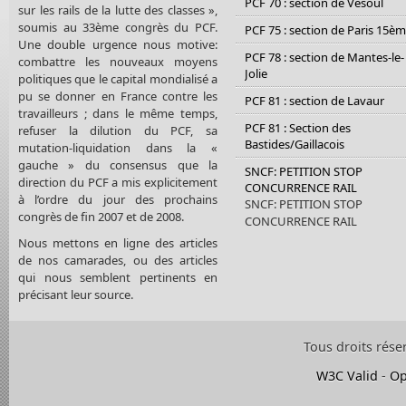
PCF 70 : section de Vesoul
sur les rails de la lutte des classes »,
soumis au 33ème congrès du PCF.
PCF 75 : section de Paris 15è
Une double urgence nous motive:
PCF 78 : section de Mantes-le-
combattre les nouveaux moyens
Jolie
politiques que le capital mondialisé a
pu se donner en France contre les
PCF 81 : section de Lavaur
travailleurs ; dans le même temps,
PCF 81 : Section des
refuser la dilution du PCF, sa
Bastides/Gaillacois
mutation-liquidation dans la «
gauche » du consensus que la
SNCF: PETITION STOP
direction du PCF a mis explicitement
CONCURRENCE RAIL
à l’ordre du jour des prochains
SNCF: PETITION STOP
congrès de fin 2007 et de 2008.
CONCURRENCE RAIL
Nous mettons en ligne des articles
de nos camarades, ou des articles
qui nous semblent pertinents en
précisant leur source.
Tous droits rése
W3C Valid
-
Op