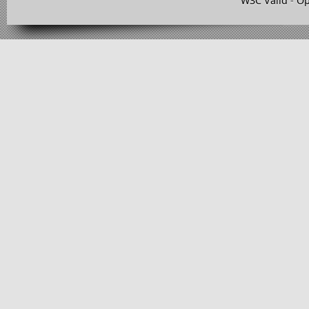
W3C Valid
-
Op