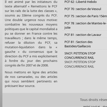
Il est animé par les initiateurs du
PCF 62 : Liberté Hebdo
texte alternatif « Remettons le PCF
PCF 70 : section de Vesoul
sur les rails de la lutte des classes »,
soumis au 33ème congrès du PCF.
PCF 75 : section de Paris 15è
Une double urgence nous motive:
PCF 78 : section de Mantes-le-
combattre les nouveaux moyens
Jolie
politiques que le capital mondialisé a
pu se donner en France contre les
PCF 81 : section de Lavaur
travailleurs ; dans le même temps,
PCF 81 : Section des
refuser la dilution du PCF, sa
Bastides/Gaillacois
mutation-liquidation dans la «
gauche » du consensus que la
SNCF: PETITION STOP
direction du PCF a mis explicitement
CONCURRENCE RAIL
à l’ordre du jour des prochains
SNCF: PETITION STOP
congrès de fin 2007 et de 2008.
CONCURRENCE RAIL
Nous mettons en ligne des articles
de nos camarades, ou des articles
qui nous semblent pertinents en
précisant leur source.
Tous droits rése