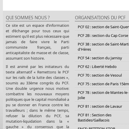
QUI SOMMES NOUS ?
ORGANISATIONS DU PCF
Ce site est un espace d’information
PCF 02 : section de Saint-Que
et d’échange pour tous ceux qui
PCF 2B : section du Cap Corse
estiment qu’il est plus nécessaire que
jamais de faire vivre le Parti
PCF 38 : section de Saint-Mart
communiste français, parti
d'Hères
anticapitaliste de masse et de classe,
PCF 54 : section du Jarnisy
assumant son histoire.
Il est animé par les initiateurs du
PCF 62 : Liberté Hebdo
texte alternatif « Remettons le PCF
PCF 70 : section de Vesoul
sur les rails de la lutte des classes »,
soumis au 33ème congrès du PCF.
PCF 75 : section de Paris 15è
Une double urgence nous motive:
PCF 78 : section de Mantes-le-
combattre les nouveaux moyens
Jolie
politiques que le capital mondialisé a
pu se donner en France contre les
PCF 81 : section de Lavaur
travailleurs ; dans le même temps,
PCF 81 : Section des
refuser la dilution du PCF, sa
Bastides/Gaillacois
mutation-liquidation dans la «
gauche » du consensus que la
SNCF: PETITION STOP