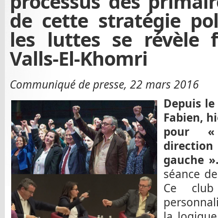
processus des primaire
de cette stratégie pol
les luttes se révèle 
Valls-El-Khomri
Communiqué de presse, 22 mars 2016
Depuis le
Fabien, hi
pour «
directio
gauche »
séance d
Ce club
personnal
la logique