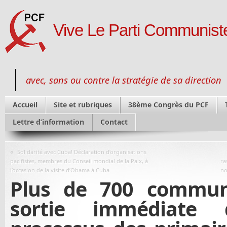
Vive Le Parti Communiste
avec, sans ou contre la stratégie de sa direction
Accueil
Site et rubriques
38ème Congrès du PCF
Lettre d’information
Contact
«
Solidarité avec Cuba! Déclaration d’organisations
pacifistes, membres du Conseil mondial de la Paix, à
ra
l’occasion de la visite d’Obama à Cuba
no
Plus de 700 commun
sortie immédiat