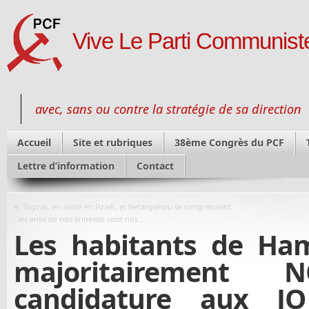
Vive Le Parti Communiste
avec, sans ou contre la stratégie de sa direction
Accueil
Site et rubriques
38ème Congrès du PCF
Lettre d’information
Contact
«
Tsipras, en visite en Israël, et Netanyahou se congratulent
: les amis de nos ennemis sont nos …
Les habitants de Ha
majoritairemen
candidature aux J