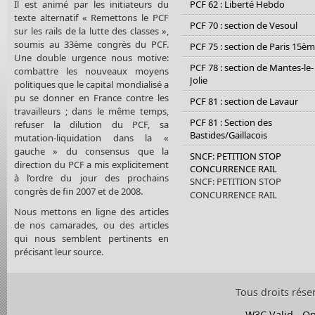
Il est animé par les initiateurs du
PCF 62 : Liberté Hebdo
texte alternatif « Remettons le PCF
PCF 70 : section de Vesoul
sur les rails de la lutte des classes »,
soumis au 33ème congrès du PCF.
PCF 75 : section de Paris 15è
Une double urgence nous motive:
PCF 78 : section de Mantes-le-
combattre les nouveaux moyens
Jolie
politiques que le capital mondialisé a
pu se donner en France contre les
PCF 81 : section de Lavaur
travailleurs ; dans le même temps,
PCF 81 : Section des
refuser la dilution du PCF, sa
Bastides/Gaillacois
mutation-liquidation dans la «
gauche » du consensus que la
SNCF: PETITION STOP
direction du PCF a mis explicitement
CONCURRENCE RAIL
à l’ordre du jour des prochains
SNCF: PETITION STOP
congrès de fin 2007 et de 2008.
CONCURRENCE RAIL
Nous mettons en ligne des articles
de nos camarades, ou des articles
qui nous semblent pertinents en
précisant leur source.
Tous droits rése
W3C Valid
-
Op