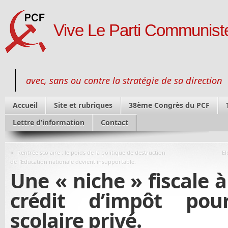
Vive Le Parti Communiste
avec, sans ou contre la stratégie de sa direction
Accueil
Site et rubriques
38ème Congrès du PCF
Lettre d’information
Contact
«
Rentrée scolaire : le poids de la politique de destruction
El
de l’Education nationale devient insupportable.
Une « niche » fiscale à
crédit d’impôt pou
scolaire privé.