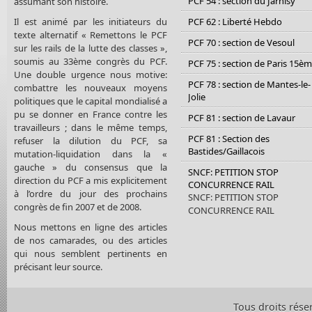
PCF 54 : section du Jarnisy
assumant son histoire.
Il est animé par les initiateurs du
PCF 62 : Liberté Hebdo
texte alternatif « Remettons le PCF
PCF 70 : section de Vesoul
sur les rails de la lutte des classes »,
soumis au 33ème congrès du PCF.
PCF 75 : section de Paris 15è
Une double urgence nous motive:
PCF 78 : section de Mantes-le-
combattre les nouveaux moyens
Jolie
politiques que le capital mondialisé a
pu se donner en France contre les
PCF 81 : section de Lavaur
travailleurs ; dans le même temps,
PCF 81 : Section des
refuser la dilution du PCF, sa
Bastides/Gaillacois
mutation-liquidation dans la «
gauche » du consensus que la
SNCF: PETITION STOP
direction du PCF a mis explicitement
CONCURRENCE RAIL
à l’ordre du jour des prochains
SNCF: PETITION STOP
congrès de fin 2007 et de 2008.
CONCURRENCE RAIL
Nous mettons en ligne des articles
de nos camarades, ou des articles
qui nous semblent pertinents en
précisant leur source.
Tous droits rése