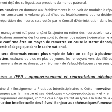
ent déjà des collèges), aux pressions du monde patronal.
des horaires
en donnant aux établissements le pouvoir de moduler la répa
t en conservant le volume global d’heures, l’établissement pourra décide
 répartition des heures sera votée par le Conseil d’Administration dans leq
 management ». Il pourra, çà et là, ajouter ou retirer des heures selon sa v
ctuations annuelles des horaires sont également de nature à généraliser le 
se confirme être un moyen de remettre en cause le statut d’ensei
berté pédagogique dans le cadre national.
l sera désormais encore plus simple de faire un collège à plusieurs
tation
, excluant de plus en plus de jeunes, les renvoyant vers des filières
s moyens de se revaloriser. La « réforme » de Vallaud-Belkacem va en sens 
aires » (EPI) : appauvrissement et réorientation idéolo
ine d’ « Enseignements Pratiques Interdisciplinaires ». Cette
innovation 
 jugées par la ministre et ses idéologues « contre-productives » et « en
programmes enseignés, comme cela a déjà été fait au lycée à la suite de la 
uction intellectuelle des élèves ! Bonjour aux thématiques fumeuses 