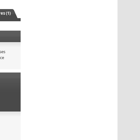
s (1)
sses
nce