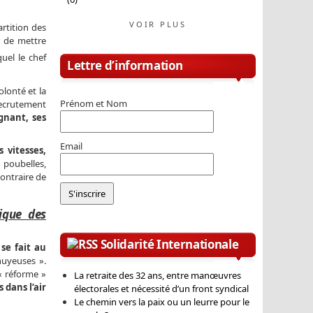
VOIR PLUS
rtition des
r de mettre
uel le chef
Lettre d’information
olonté et la
Prénom et Nom
recrutement
gnant, ses
Email
 vitesses,
 poubelles,
contraire de
gique des
Solidarité Internationale
se fait au
nuyeuses ».
« réforme »
La retraite des 32 ans, entre manœuvres
dans l’air
électorales et nécessité d’un front syndical
Le chemin vers la paix ou un leurre pour le