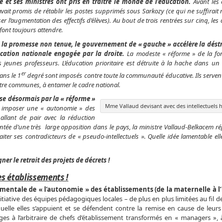
 et ses ministres ont pris en traître le monde de l’éducation.
Avant les 
 avait promis de rétablir les postes supprimés sous Sarkozy (ce qui ne suffirai
r l’augmentation des effec
tifs d’
é
lè
ves). Au bout de trois rentrées sur cinq, les
font toujours attendre.
e la promesse non tenue, le gouvernement de « gauche » accélère la dést
ucation nationale engagée par la droite.
La modeste « réforme » de la fo
s jeunes professeurs. L’éducation prioritaire est détruite à la hache dans un
er
ans le 1
degré sont imposés contre toute la communauté éducative. Ils servent 
entre communes, à entamer le cadre national.
se désormais par la « réforme »
Mme Vallaud devisant avec des intellectuels 
à imposer une « autonomie » des
 allant de pair avec la réduction
ontée d’une très large opposition dans le pays, la ministre Vallaud-Belkacem r
aiter ses contradicteurs de « pseudo-intellectuels ». Quelle idée lamentable elle
er le retrait des projets de décrets !
s établissements !
mentale de « l’autonomie » des établissements (de la maternelle à l’
’initiative des équipes pédagogiques locales – de plus en plus limitées au fil 
quelle elles s’appuient et se défendent contre la remise en cause de leurs
es à l’arbitraire de chefs d’établissement transformés en « managers », à 