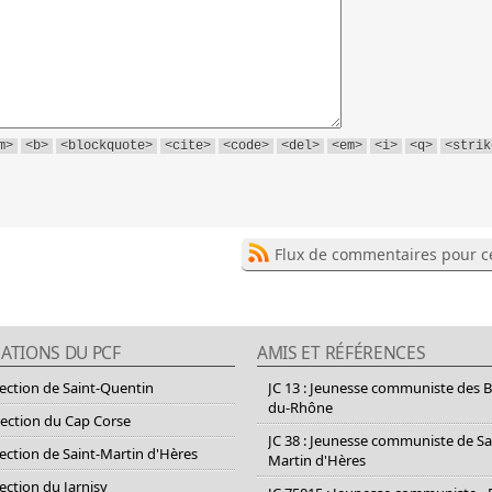
m>
<b>
<blockquote>
<cite>
<code>
<del>
<em>
<i>
<q>
<strik
Flux de commentaires pour ce
ATIONS DU PCF
AMIS ET RÉFÉRENCES
section de Saint-Quentin
JC 13 : Jeunesse communiste des 
du-Rhône
section du Cap Corse
JC 38 : Jeunesse communiste de Sa
section de Saint-Martin d'Hères
Martin d'Hères
section du Jarnisy