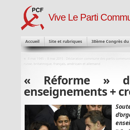
Vive Le Parti Commu
Accueil
Site et rubriques
38ème Congrès du
«
8 mai 1945 – 8 mai 2015 : Déclaration commune des partis communi
russe, britannique, français, américain et allemand
« Réforme » du
enseignements + cr
S
out
d’or
ensei