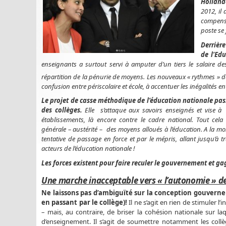
Hollande
2012, il
compense
poste se 
Derrièr
de l’Ed
enseignants a surtout servi à amputer d’un tiers le salaire de
répartition de la pénurie de moyens. Les nouveaux « rythmes » d
confusion entre périscolaire et école, à accentuer les inégalités 
Le projet de casse méthodique de l’éducation nationale pas
des collèges.
Elle s’attaque aux savoirs enseignés et vise 
établissements, là encore contre le cadre national. Tout cela
générale – austérité – des moyens alloués à l’éducation. A la m
tentative de passage en force et par le mépris, allant jusqu’à tr
acteurs de l’éducation nationale !
Les forces existent pour faire reculer le gouvernement et gagn
Une marche inacceptable vers « l’autonomie » de
Ne laissons pas d’ambiguïté sur la conception gouverne
en passant par le collège)!
Il ne s’agit en rien de stimuler l
– mais, au contraire, de briser la cohésion nationale sur la
d’enseignement. Il s’agit de soumettre notamment les collèg