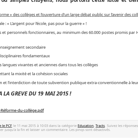
orme » des collèges et l’ouverture d’un large débat public sur l’avenir des col
 « L’argent pour l’école, pas pour la guerre » !
et personnels fonctionnaires, au minimum des 60.000 postes promis par 
’enseignement secondaire
sciplinaires fondamentaux
langues vivantes et anciennes dans tous les collèges
ant la mixité et la cohésion sociales
 et l’interdiction de toute subvention publique extra-conventionnelle à leur
 LA GREVE DU 19 MAI 2015 !
-Réforme-du-collège.pdf
e le PCF
le 11 mai 2015 à 10:03 dans la catégorie
Education
,
Tracts
. Suivez les réponses
r jusqu'a la fin et laisser un commentaire. Les pings sont désactivés.