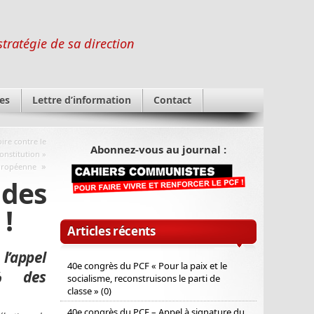
stratégie de sa direction
es
Lettre d’information
Contact
oire contre le
Abonnez-vous au journal :
onstitution »
»
uropéenne
des
!
Articles récents
l’appel
40e congrès du PCF « Pour la paix et le
0% des
socialisme, reconstruisons le parti de
classe » (0)
40e congrès du PCF – Appel à signature du