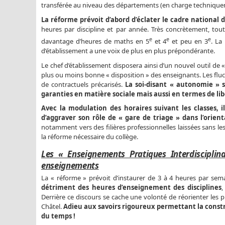
transférée au niveau des départements (en charge techniquem
La réforme prévoit d’abord d’éclater le cadre national 
heures par discipline et par année. Très concrètement, tou
e
e
e
davantage d’heures de maths en 5
et 4
et peu en 3
. La
d’établissement a une voix de plus en plus prépondérante.
Le chef d’établissement disposera ainsi d’un nouvel outil de «
plus ou moins bonne « disposition » des enseignants. Les flu
de contractuels précarisés.
La soi-disant « autonomie » 
garanties en matière sociale mais aussi en termes de li
Avec la modulation des horaires suivant les classes, i
d’aggraver son rôle de « gare de triage » dans l’orien
notamment vers des filières professionnelles laissées sans le
la réforme nécessaire du collège.
Les « Enseignements Pratiques Interdisciplin
enseignements
La « réforme » prévoit d’instaurer de 3 à 4 heures par sema
détriment des heures d’enseignement des disciplines
,
Derrière ce discours se cache une volonté de réorienter les 
Châtel.
Adieu aux savoirs rigoureux permettant la constr
du temps !