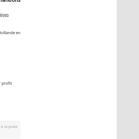
lèges
Hollande en
 profit
 à ce poste