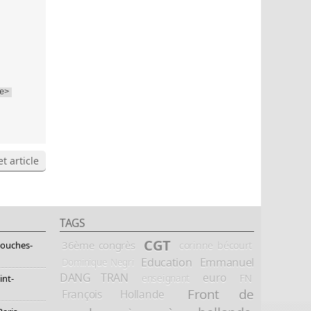
e>
t article
TAGS
CGT
36ème congrès
corinne bécourt
Bouches-
Education
Emmanuel
Dominique Negri
DANG TRAN
euro
FN
enseignant
int-
Front de
François Hollande