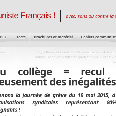
niste Français !
avec, sans ou contre la 
 PCF
Tracts
Brochures et matériel
Cahiers communist
stes
Il y a 10 ans, à l’occasion du 60ème anniversaire de la vict
nazisme, l’appel des résistants-déportés pour le NON à la « c
e
 collège = recul 
eusement des inégalités 
enons la journée de grève du 19 mai 2015, à 
ganisations syndicales représentant 8
gnants !