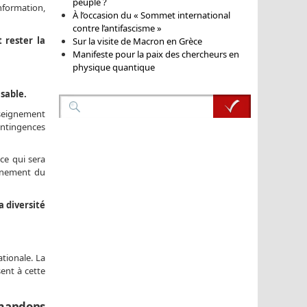
peuple ?
formation,
À l’occasion du « Sommet international
contre l’antifascisme »
 rester la
Sur la visite de Macron en Grèce
Manifeste pour la paix des chercheurs en
physique quantique
sable.
nseignement
contingences
 ce qui sera
onnement du
a diversité
tionale. La
sent à cette
emandons