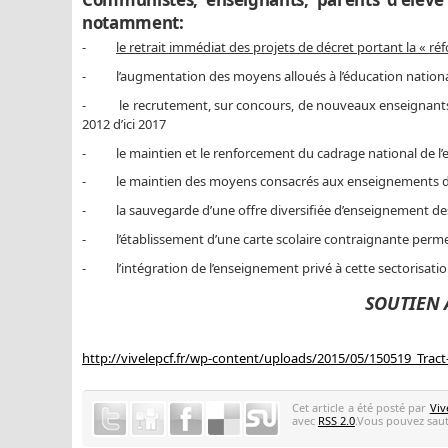
notamment:
-
le retrait immédiat des projets de décret portant la « réf
- l’augmentation des moyens alloués à l’éducation nationale :
- le recrutement, sur concours, de nouveaux enseignants 
2012 d’ici 2017
- le maintien et le renforcement du cadrage national de l
- le maintien des moyens consacrés aux enseignements di
- la sauvegarde d’une offre diversifiée d’enseignement des 
- l’établissement d’une carte scolaire contraignante permett
- l’intégration de l’enseignement privé à cette sectorisation
SOUTIEN A
http://vivelepcf.fr/wp-content/uploads/2015/05/150519_Tract
Cet article a été posté par
Viv
avec
RSS 2.0
.Vous pouvez saute