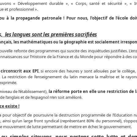
ouvons « Développement durable », « Corps, santé et sécurité », « In
 et professionnel ».
ou à la propagande patronale ! Pour nous, l’objectif de l’école doit
, les langues sont les premières sacrifiées
çais, les mathématiques ou la géographie est socialement irrespon
velle refonte des programmes qui suscite des inquiétudes justifiées. L’e
 connaissances sur l’Histoire de la France et du Monde pour répondre à des 
circonscrit aux EPI
, si encore des heures y sont allouées par le collège,
re. La restriction de l’enseignement du latin menace la maîtrise et le ray
 exprimée.
niveau de l’établissement),
la réforme porte en elle une restriction de l
de l’anglais et de l’espagnol n’en soit amélioré.
ce existe !
 pour objectif de poursuivre la destruction programmée de l’Education na
e, ainsi qu’un large front syndical (représentant 80% du personnel), s’oppo
arge mouvement de lutte permettant de mettre en échec le gouvernement.
 ou simples citoyens, nous portons cette lutte et d