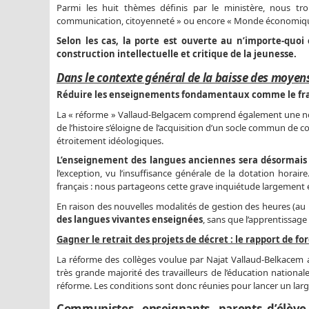
Parmi les huit thèmes définis par le ministère, nous tr
communication, citoyenneté » ou encore « Monde économique
Selon les cas, la porte est ouverte au n’importe-quoi 
construction intellectuelle et critique de la jeunesse.
Dans le contexte général de la baisse des moyens
Réduire les enseignements fondamentaux comme le fran
La « réforme » Vallaud-Belgacem comprend également une nou
de l’histoire s’éloigne de l’acquisition d’un socle commun de
étroitement idéologiques.
L’enseignement des langues anciennes sera désormais 
l’exception, vu l’insuffisance générale de la dotation horai
français : nous partageons cette grave inquiétude largement
En raison des nouvelles modalités de gestion des heures (au 
des langues vivantes enseignées
, sans que l’apprentissage 
Gagner le retrait des projets de décret : le rapport de for
La réforme des collèges voulue par Najat Vallaud-Belkacem a
très grande majorité des travailleurs de l’éducation national
réforme. Les conditions sont donc réunies pour lancer un l
Communistes, enseignants, parents d’élève