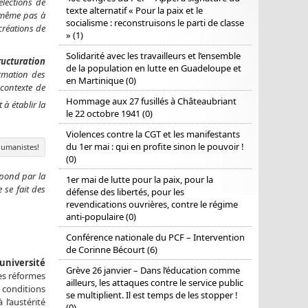
élections de
texte alternatif « Pour la paix et le
t même pas à
socialisme : reconstruisons le parti de classe
 créations de
» (1)
Solidarité avec les travailleurs et l’ensemble
ructuration
de la population en lutte en Guadeloupe et
rmation des
en Martinique (0)
 contexte de
Hommage aux 27 fusillés à Châteaubriant
à établir la
le 22 octobre 1941 (0)
Violences contre la CGT et les manifestants
du 1er mai : qui en profite sinon le pouvoir !
humanistes!
(0)
épond par la
1er mai de lutte pour la paix, pour la
 se fait des
défense des libertés, pour les
revendications ouvrières, contre le régime
anti-populaire (0)
Conférence nationale du PCF – Intervention
de Corinne Bécourt (6)
université
Grève 26 janvier – Dans l’éducation comme
des réformes
ailleurs, les attaques contre le service public
 conditions
se multiplient. Il est temps de les stopper !
l’austérité
(0)