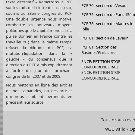
texte alternatif « Remettons le PCF
PCF 70 : section de Vesoul
sur les rails de la lutte des classes »,
soumis au 33ème congrès du PCF.
PCF 75 : section de Paris 15è
Une double urgence nous motive:
PCF 78 : section de Mantes-le-
combattre les nouveaux moyens
Jolie
politiques que le capital mondialisé a
pu se donner en France contre les
PCF 81 : section de Lavaur
travailleurs ; dans le même temps,
PCF 81 : Section des
refuser la dilution du PCF, sa
Bastides/Gaillacois
mutation-liquidation dans la «
gauche » du consensus que la
SNCF: PETITION STOP
direction du PCF a mis explicitement
CONCURRENCE RAIL
à l’ordre du jour des prochains
SNCF: PETITION STOP
congrès de fin 2007 et de 2008.
CONCURRENCE RAIL
Nous mettons en ligne des articles
de nos camarades, ou des articles
qui nous semblent pertinents en
précisant leur source.
Tous droits rése
W3C Valid
-
Op