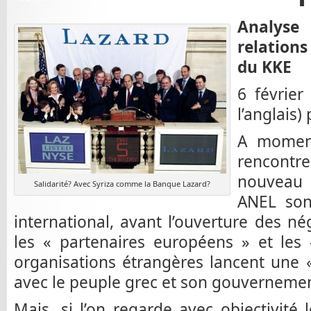
Analyse
relation
du KKE
6 février
l’anglais)
A moment
rencont
nouveau
Salidarité? Avec Syriza comme la Banque Lazard?
ANEL son
international, avant l’ouverture des nég
les « partenaires européens » et les 
organisations étrangères lancent une 
avec le peuple grec et son gouverneme
Mais, si l’on regarde avec objectivité l