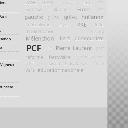
DANG TRAN
euro
FN
enseignant
int-
Front de
François Hollande
hollande
gauche
grève
grèce
Paris
KKE
impérialisme
israël
lutte
s
manifestation
montebourg
Mélenchon
Parti Communiste
essenon
PCF
Pierre Laurent
io
prof
PCP
réforme ferroviaire
Saint-Quentin
tsipras
UE
syriza
ukraine
SNCF
Syrie
 Vigneux-
éducation nationale
valls
jeunesse