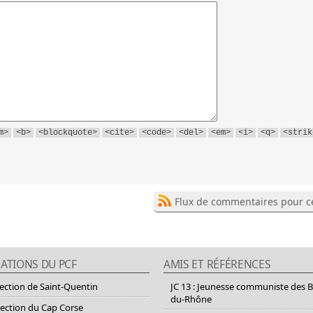
m>
<b>
<blockquote>
<cite>
<code>
<del>
<em>
<i>
<q>
<strik
Flux de commentaires pour ce
ATIONS DU PCF
AMIS ET RÉFÉRENCES
section de Saint-Quentin
JC 13 : Jeunesse communiste des 
du-Rhône
section du Cap Corse