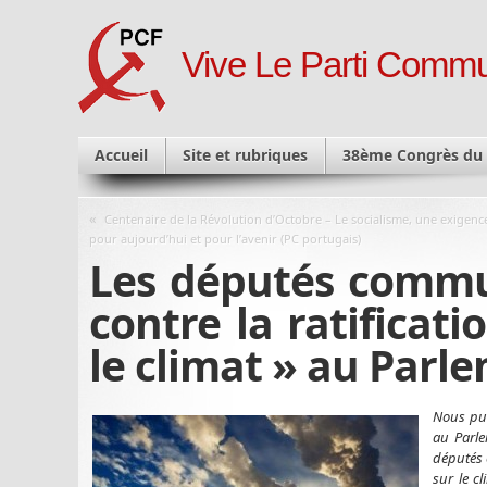
Vive Le Parti Commu
Accueil
Site et rubriques
38ème Congrès du
«
Centenaire de la Révolution d’Octobre – Le socialisme, une exigenc
pour aujourd’hui et pour l’avenir (PC portugais)
Les députés commun
contre la ratificati
le climat » au Par
Nous pub
au Parle
députés 
sur le c