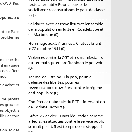
de l’ONU, Ban
texte alternatif « Pour la paix et le
socialisme : reconstruisons le parti de classe
» (1)
opoles, au
Solidarité avec les travailleurs et l’ensemble
de la population en lutte en Guadeloupe et
rd de Paris
en Martinique (0)
 problèmes
Hommage aux 27 fusillés à Châteaubriant
le 22 octobre 1941 (0)
Violences contre la CGT et les manifestants
l ne cherche
du 1er mai : qui en profite sinon le pouvoir !
’il envisage
(0)
 des effets
onde.
1er mai de lutte pour la paix, pour la
défense des libertés, pour les
 d’achat et
revendications ouvrières, contre le régime
anti-populaire (0)
 de profits
Conférence nationale du PCF – Intervention
res groupes
de Corinne Bécourt (6)
es objectifs
ller encore
Grève 26 janvier – Dans l’éducation comme
ailleurs, les attaques contre le service public
se multiplient. Il est temps de les stopper !
tion et des
(0)