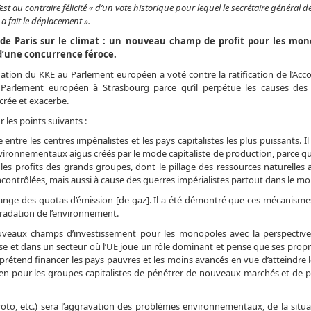
’est au contraire félicité « d’un vote historique pour lequel le secrétaire général 
a fait le déplacement ».
de Paris sur le climat : un nouveau champ de profit pour les mon
d’une concurrence féroce.
ation du KKE au Parlement européen a voté contre la ratification de l’Acco
 Parlement européen à Strasbourg parce qu’il perpétue les causes des
rée et exacerbe.
 les points suivants :
ntre les centres impérialistes et les pays capitalistes les plus puissants. I
vironnementaux aigus créés par le mode capitaliste de production, parce qu
 profits des grands groupes, dont le pillage des ressources naturelles a
contrôlées, mais aussi à cause des guerres impérialistes partout dans le m
hange des quotas d’émission [de gaz]. Il a été démontré que ces mécanismes
égradation de l’environnement.
ouveaux champs d’investissement pour les monopoles avec la perspective
e et dans un secteur où l’UE joue un rôle dominant et pense que ses prop
rétend financer les pays pauvres et les moins avancés en vue d’atteindre l
oyen pour les groupes capitalistes de pénétrer de nouveaux marchés et de pi
to, etc.) sera l’aggravation des problèmes environnementaux, de la situa