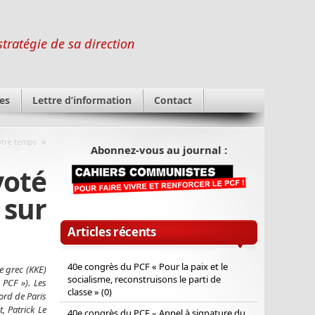
stratégie de sa direction
es
Lettre d’information
Contact
»
otre temps
Abonnez-vous au journal :
voté
 sur
Articles récents
40e congrès du PCF « Pour la paix et le
 grec (KKE)
socialisme, reconstruisons le parti de
 PCF »). Les
classe » (0)
ord de Paris
, Patrick Le
40e congrès du PCF – Appel à signature du