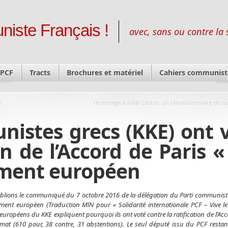
niste Français !
avec, sans ou contre la 
 PCF
Tracts
Brochures et matériel
Cahiers communist
e
Hommage à Fidel Castro, un révolutionnaire de n
istes grecs (KKE) ont 
on de l’Accord de Paris «
lement européen
lions le communiqué du 7 octobre 2016 de la délégation du Parti communiste
ment européen (Traduction MlN pour « Solidarité internationale PCF – Vive le
européens du KKE expliquent pourquoi ils ont voté contre la ratification de l’Acc
limat (610 pour, 38 contre, 31 abstentions). Le seul député issu du PCF restant