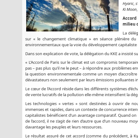
Hyaric, s
Ki Moon, 
Accord 
milieu 
La délég
sur « le changement climatique » en séance plénière du
environnementaux que la voie du développement capitaliste c
Dans son explication de vote, la délégation du KKE a insisté sur
« L’Accord de Paris sur le climat est un compromis temporaire e
pas – pas plus qu’il ne le peut – à répondre aux problèmes en
la question environnementale comme un moyen d’accroître les
dévastateurs non seulement par leurs émissions polluantes in
Le cœur de l’Accord réside dans les différents systèmes d’éc
de vente lucratifs de la pollution elle-même intensifient la d
Les technologies « vertes » sont destinées à ouvrir de n
immenses et rapides, dans un contexte de concurrence intens
capitalistes bénéficient d’un avantage comparatif. Quand on p
de l’accord, il ne s’agit de rien d’autre que d’un nouveau m
davantage les peuples et leurs ressources.
Le résultat assuré de cet accord (comme du précédent, à Kyo