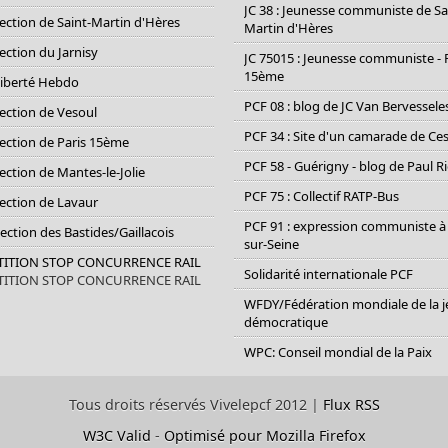
JC 38 : Jeunesse communiste de Sa
section de Saint-Martin d'Hères
Martin d'Hères
section du Jarnisy
JC 75015 : Jeunesse communiste - 
15ème
Liberté Hebdo
PCF 08 : blog de JC Van Bervessele
section de Vesoul
PCF 34 : Site d'un camarade de C
section de Paris 15ème
PCF 58 - Guérigny - blog de Paul R
section de Mantes-le-Jolie
PCF 75 : Collectif RATP-Bus
section de Lavaur
PCF 91 : expression communiste à
Section des Bastides/Gaillacois
sur-Seine
ETITION STOP CONCURRENCE RAIL
Solidarité internationale PCF
ETITION STOP CONCURRENCE RAIL
WFDY/Fédération mondiale de la 
démocratique
WPC: Conseil mondial de la Paix
Tous droits réservés Vivelepcf 2012 |
Flux RSS
W3C Valid
-
Optimisé pour Mozilla Firefox