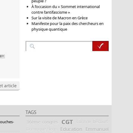
peuple ?
À l’occasion du « Sommet international
contre l’antifascisme »
Sur la visite de Macron en Grèce
Manifeste pour la paix des chercheurs en
physique quantique
e>
t article
TAGS
CGT
36ème congrès
corinne bécourt
Bouches-
Education
Emmanuel
Dominique Negri