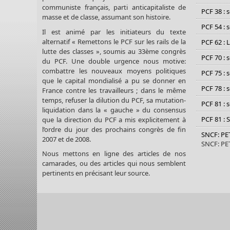
communiste français, parti anticapitaliste de
PCF 38 : 
masse et de classe, assumant son histoire.
PCF 54 : 
Il est animé par les initiateurs du texte
alternatif « Remettons le PCF sur les rails de la
PCF 62 : 
lutte des classes », soumis au 33ème congrès
PCF 70 : 
du PCF. Une double urgence nous motive:
combattre les nouveaux moyens politiques
PCF 75 : 
que le capital mondialisé a pu se donner en
PCF 78 : 
France contre les travailleurs ; dans le même
temps, refuser la dilution du PCF, sa mutation-
PCF 81 : 
liquidation dans la « gauche » du consensus
PCF 81 : 
que la direction du PCF a mis explicitement à
l’ordre du jour des prochains congrès de fin
SNCF: P
2007 et de 2008.
SNCF: P
Nous mettons en ligne des articles de nos
camarades, ou des articles qui nous semblent
pertinents en précisant leur source.